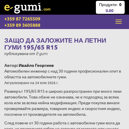
Продукти:
0
0.00
+359 87 7265509
+359 89 3605888
ЗАЩО ДА ЗАЛОЖИТЕ НА ЛЕТНИ
ГУМИ 195/65 R15
публикувана
от
E-gumi
Автор:
Ивайло Георгиев
Автомобилен инженер с над 30 години професионален опит в
областта на автомобилните гуми.
Актуализирано на 24 юли 2026 г.
Размерът 195/65 R15 е широко разпространен при много леки
автомобили. Това обаче не означава, че е подходящ за всяка
кола или за всяка нейна модификация. Преди покупка винаги
проверявайте размера, товарния индекс и скоростния индекс,
посочени от производителя на автомобила.
След повече от 30 години работа с автомобилни гуми мога да
кажа, че правилният избор не започва от марката или цената.