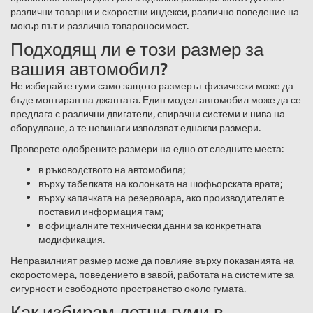
различни товарни и скоростни индекси, различно поведение на
мокър път и различна товароносимост.
Подходящ ли е този размер за
вашия автомобил?
Не избирайте гуми само защото размерът физически може да
бъде монтиран на джантата. Един модел автомобил може да се
предлага с различни двигатели, спирачни системи и нива на
оборудване, а те невинаги използват еднакви размери.
Проверете одобрените размери на едно от следните места:
в ръководството на автомобила;
върху табелката на колонката на шофьорската врата;
върху капачката на резервоара, ако производителят е
поставил информация там;
в официалните технически данни за конкретната
модификация.
Неправилният размер може да повлияе върху показанията на
скоростомера, поведението в завой, работата на системите за
сигурност и свободното пространство около гумата.
Как избирам летни гуми в