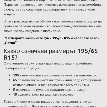
Първо се проверяват техническите изисквания на автомобила,
а след това се сравняват характеристиките на конкретните
модели.
В това ръководство ще обясня какво означава размерът, как да
сравните летните модели и кои показатели действително имат
значение при ежедневно шофиране.
Разгледайте наличните гуми 195/65 R15 и изберете сезон
„Летни“
Какво означава размерът 195/65
R15?
Означението върху гумата дава информация за нейните
размери и конструкция:
195
е номиналната широчина на гумата в милиметри.
65
показва височината на страничния борд като процент
от широчината. В този случай тя е 65% от 195 мм.
R
означава, че гумата е с радиална конструкция.
15
е диаметърът на джантата в цолове.
Тези стойности описват размера, но не са достатъчни за
правилния избор. Две гуми с еднакви размери могат да имат