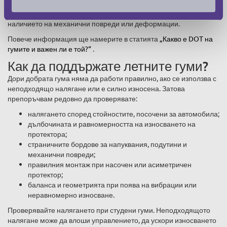
състоянието и качеството на гумата. Значение имат начинът на
съхранение, експлоатацията, налягането, натоварването и
наличието на механични повреди или деформации.
Повече информация ще намерите в статията
„Какво е DOT на
гумите и важен ли е той?“
.
Как да поддържате летните гуми?
Дори добрата гума няма да работи правилно, ако се използва с
неподходящо налягане или е силно износена. Затова
препоръчвам редовно да проверявате:
налягането според стойностите, посочени за автомобила;
дълбочината и равномерността на износването на
протектора;
страничните бордове за напуквания, подутини и
механични повреди;
правилния монтаж при насочен или асиметричен
протектор;
баланса и геометрията при поява на вибрации или
неравномерно износване.
Проверявайте налягането при студени гуми. Неподходящото
налягане може да влоши управлението, да ускори износването