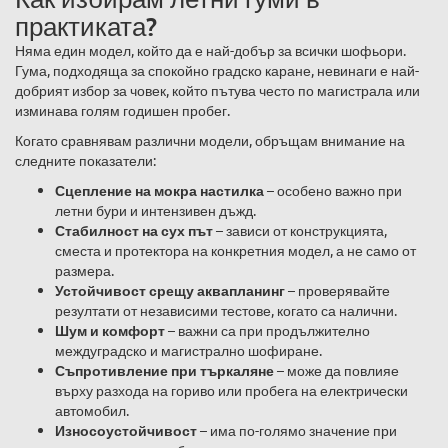
практиката?
Няма един модел, който да е най-добър за всички шофьори.
Гума, подходяща за спокойно градско каране, невинаги е най-
добрият избор за човек, който пътува често по магистрала или
изминава голям годишен пробег.
Когато сравнявам различни модели, обръщам внимание на
следните показатели:
Сцепление на мокра настилка
– особено важно при
летни бури и интензивен дъжд.
Стабилност на сух път
– зависи от конструкцията,
сместа и протектора на конкретния модел, а не само от
размера.
Устойчивост срещу аквапланинг
– проверявайте
резултати от независими тестове, когато са налични.
Шум и комфорт
– важни са при продължително
междуградско и магистрално шофиране.
Съпротивление при търкаляне
– може да повлияе
върху разхода на гориво или пробега на електрически
автомобил.
Износоустойчивост
– има по-голямо значение при