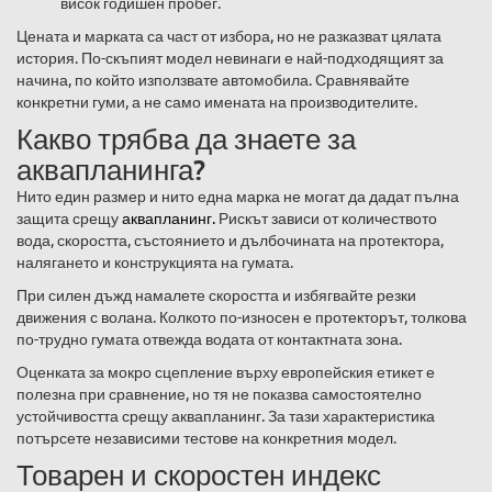
висок годишен пробег.
Цената и марката са част от избора, но не разказват цялата
история. По-скъпият модел невинаги е най-подходящият за
начина, по който използвате автомобила. Сравнявайте
конкретни гуми, а не само имената на производителите.
Какво трябва да знаете за
аквапланинга?
Нито един размер и нито една марка не могат да дадат пълна
защита срещу
аквапланинг.
Рискът зависи от количеството
вода, скоростта, състоянието и дълбочината на протектора,
налягането и конструкцията на гумата.
При силен дъжд намалете скоростта и избягвайте резки
движения с волана. Колкото по-износен е протекторът, толкова
по-трудно гумата отвежда водата от контактната зона.
Оценката за мокро сцепление върху европейския етикет е
полезна при сравнение, но тя не показва самостоятелно
устойчивостта срещу аквапланинг. За тази характеристика
потърсете независими тестове на конкретния модел.
Товарен и скоростен индекс