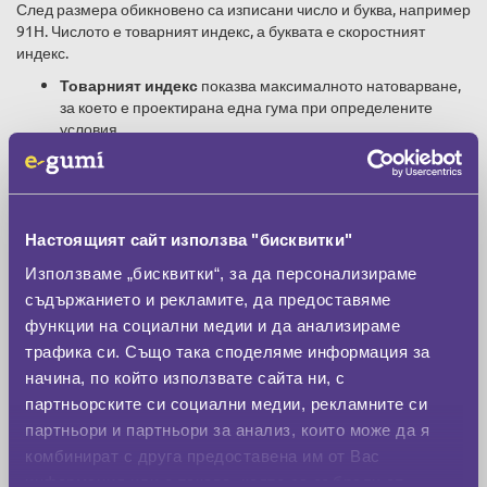
След размера обикновено са изписани число и буква, например
91H. Числото е товарният индекс, а буквата е скоростният
индекс.
Товарният индекс
показва максималното натоварване,
за което е проектирана една гума при определените
условия.
Скоростният индекс
показва скоростната категория на
гумата. Той не е препоръка за скорост на движение.
Избраните индекси трябва да отговарят на техническите
изисквания на автомобила. Не използвайте по-ниски стойности
Настоящият сайт използва "бисквитки"
само защото дадена гума е по-евтина.
Използваме „бисквитки“, за да персонализираме
Означението
XL
или
Reinforced
показва повишена
съдържанието и рекламите, да предоставяме
товароносимост. Такъв модел трябва да се избира, когато е
необходим за автомобила или за начина, по който той се
функции на социални медии и да анализираме
натоварва.
трафика си. Също така споделяме информация за
Какво показва европейският
начина, по който използвате сайта ни, с
етикет?
партньорските си социални медии, рекламните си
партньори и партньори за анализ, които може да я
Европейският етикет помага да сравните гумите по три основни
комбинират с друга предоставена им от Вас
показателя:
информация или с такава, която са събрали от