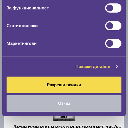
За функционалност
Летни гуми RIKEN ROAD PERFORMANCE 195/65
R15
Статистически
C
C
71
Маркетингови
Налични над 20 +
|
Доставка от 1 до 2 дни
47.26 € / 92.43 лв.
виж повече
Покажи детайли
Разреши всички
Отказ
Летни гуми RIKEN ROAD PERFORMANCE 195/65