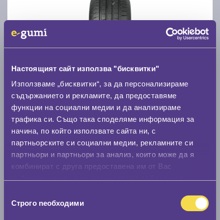
Летни гуми LINGLONG COMFORT MASTER 195/65
R15
Настоящият сайт използва "бисквитки"
Използваме „бисквитки“, за да персонализираме
C
B
71
съдържанието и рекламите, да предоставяме
Налични над 20 +
|
Доставка от 1 до 2 дни
функции на социални медии и да анализираме
47.21 € / 92.33 лв.
трафика си. Също така споделяме информация за
начина, по който използвате сайта ни, с
виж повече
партньорските си социални медии, рекламните си
партньори и партньори за анализ, които може да я
комбинират с друга предоставена им от Вас
информация или с такава, която са събрали от
ползването от Ваша страна на услугите им.
Избор
Строго nеобходими
на
съгласие