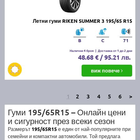
Летни гуми RIKEN SUMMER 3 195/65 R15
B
C
71
Налични 4 броя
|
Доставка от 1 до 2 дни
48.68 € / 95.21 лв.
виж повече
1
2
3
4
5
6
>
Гуми 195/65R15 – Онлайн цени
и сигурност през всеки сезон
Размерът
195/65R15
е един от най-популярните при
семейни и компактни автомобили. Той предлага