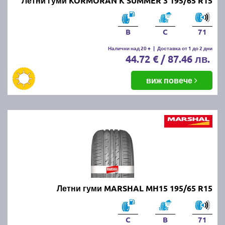
Летни гуми KORMORAN K SUMMER 3 195/65 R15
B
C
71
Налични над 20 +
|
Доставка от 1 до 2 дни
44.72 € / 87.46 лв.
виж повече
Летни гуми MARSHAL MH15 195/65 R15
C
B
71