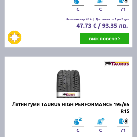
C
C
71
Налични над 20 +
|
Доставка от 1 до 2 дни
47.73 € / 93.35 лв.
виж повече
Летни гуми TAURUS HIGH PERFORMANCE 195/65
R15
C
C
71