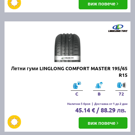
виж повече
Летни гуми LINGLONG COMFORT MASTER 195/65
R15
C
B
72
Налични 5 броя
|
Доставка от 1 до 2 дни
45.14 € / 88.29 лв.
виж повече