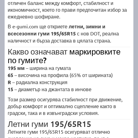
отличен баланс между комфорт, стабилност и
икономичност, което го прави предпочитан избор за
ежедневно шофиране.
В e-gumi.com ще откриете
летни, зимни и
всесезонни гуми 195/65R15
с нов DOT, реална
наличност и бърза доставка в цялата страна.
Какво означават
маркировките
по гумите?
195 мм
– ширина на гумата
65
– височина на профила (65% от ширината)
R
– радиална конструкция
15
– диаметър на джантата в инчове
Този размер осигурява стабилност при движение,
добър комфорт и оптимално сцепление както в
градски, така и в извънградски условия.
Летни гуми 195/65R15
Летните гуми 195/65R15 осигуряват отлично