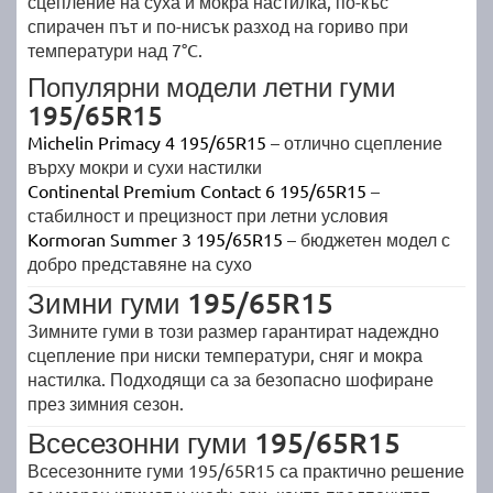
сцепление на суха и мокра настилка, по-къс
спирачен път и по-нисък разход на гориво при
температури над 7°C.
Популярни модели летни гуми
195/65R15
Michelin Primacy 4 195/65R15
– отлично сцепление
върху мокри и сухи настилки
Continental Premium Contact 6 195/65R15
–
стабилност и прецизност при летни условия
Kormoran Summer 3 195/65R15
– бюджетен модел с
добро представяне на сухо
Зимни гуми 195/65R15
Зимните гуми в този размер гарантират надеждно
сцепление при ниски температури, сняг и мокра
настилка. Подходящи са за безопасно шофиране
през зимния сезон.
Всесезонни гуми 195/65R15
Всесезонните гуми 195/65R15 са практично решение