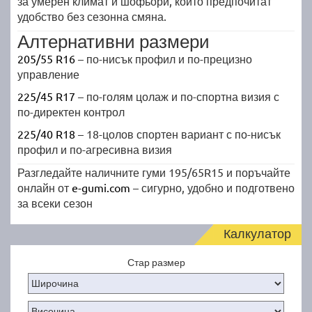
за умерен климат и шофьори, които предпочитат
удобство без сезонна смяна.
Алтернативни размери
205/55 R16
– по-нисък профил и по-прецизно
управление
225/45 R17
– по-голям цолаж и по-спортна визия с
по-директен контрол
225/40 R18
– 18-цолов спортен вариант с по-нисък
профил и по-агресивна визия
Разгледайте наличните гуми 195/65R15 и поръчайте
онлайн от
e-gumi.com
– сигурно, удобно и подготвено
за всеки сезон
Калкулатор
Стар размер