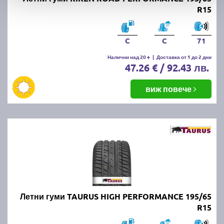
R15
C
C
71
Налични над 20 +
|
Доставка от 1 до 2 дни
47.26 € / 92.43 лв.
виж повече
Летни гуми TAURUS HIGH PERFORMANCE 195/65
R15