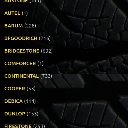
AUSTONE
(111)
AUTEL
(1)
BARUM
(228)
BFGOODRICH
(216)
BRIDGESTONE
(632)
COMFORCER
(1)
CONTINENTAL
(733)
COOPER
(53)
DEBICA
(114)
DUNLOP
(153)
FIRESTONE
(293)