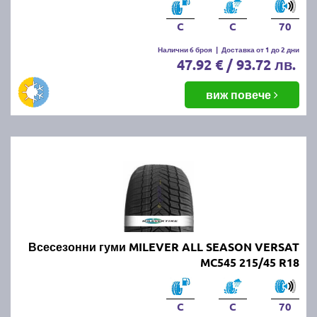
C
C
70
Налични 6 броя
|
Доставка от 1 до 2 дни
47.92 € / 93.72 лв.
виж повече
Всесезонни гуми MILEVER ALL SEASON VERSAT
MC545 215/45 R18
C
C
70