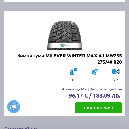
Зимни гуми MILEVER WINTER MAX-A1 MW255
275/40 R20
C
C
72
Налични над 20 +
|
Доставка от 1 до 2 дни
96.17 € / 188.09 лв.
виж повече
Сортирай по