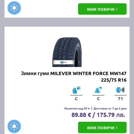
виж повече
Зимни гуми MILEVER WINTER FORCE MW147
225/75 R16
C
C
71
Налични над 20 +
|
Доставка от 1 до 2 дни
89.88 € / 175.79 лв.
виж повече