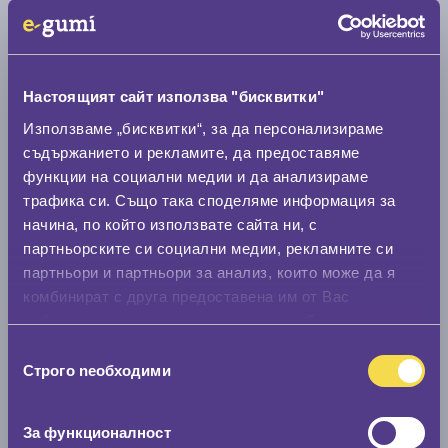
Показване по
Настоящият сайт използва "бисквитки"
Използваме „бисквитки“, за да персонализираме
съдържанието и рекламите, да предоставяме
изчисти всички филтри
функции на социални медии и да анализираме
трафика си. Също така споделяме информация за
начина, по който използвате сайта ни, с
Клас гуми
партньорските си социални медии, рекламните си
партньори и партньори за анализ, които може да я
Бюджетни гуми
комбинират с друга предоставена им от Вас
Избрани за вас
информация или с такава, която са събрали от
Премиум клас
ползването от Ваша страна на услугите им.
Избор
Среден клас
Строго nеобходими
на
съгласие
За функционалност
Разход на гориво