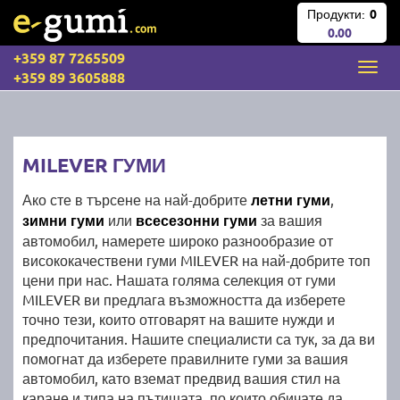
Продукти:
0
0.00
+359 87 7265509
+359 89 3605888
MILEVER ГУМИ
Ако сте в търсене на най-добрите
летни гуми
,
зимни гуми
или
всесезонни гуми
за вашия
автомобил, намерете широко разнообразие от
висококачествени гуми MILEVER на най-добрите топ
цени при нас. Нашата голяма селекция от гуми
MILEVER ви предлага възможността да изберете
точно тези, които отговарят на вашите нужди и
предпочитания. Нашите специалисти са тук, за да ви
помогнат да изберете правилните гуми за вашия
автомобил, като вземат предвид вашия стил на
каране и типа на пътищата, по които обичате да