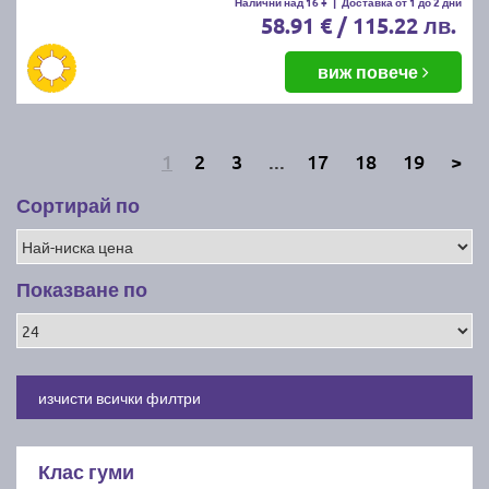
Налични над 16 +
|
Доставка от 1 до 2 дни
58.91 € / 115.22 лв.
виж повече
1
2
3
...
17
18
19
>
Сортирай по
Показване по
изчисти всички филтри
Клас гуми