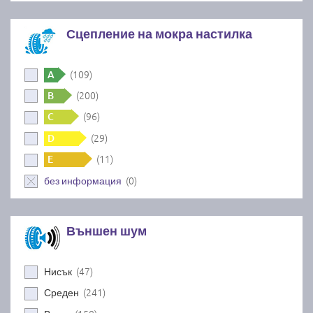
Сцепление на мокра настилка
(109)
A
(200)
B
(96)
C
(29)
D
(11)
E
(0)
без информация
Външен шум
(47)
Нисък
(241)
Среден