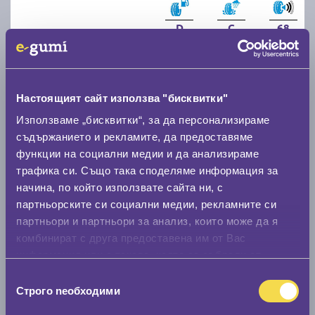
D
C
68
Налични над 20 +
|
Доставка от 1 до 2 дни
55.10 € / 107.77 лв.
виж повече
Настоящият сайт използва "бисквитки"
Използваме „бисквитки“, за да персонализираме
съдържанието и рекламите, да предоставяме
функции на социални медии и да анализираме
трафика си. Също така споделяме информация за
начина, по който използвате сайта ни, с
партньорските си социални медии, рекламните си
партньори и партньори за анализ, които може да я
комбинират с друга предоставена им от Вас
Летни гуми NEXEN N'BLUE S 195/60 R15
информация или с такава, която са събрали от
ползването от Ваша страна на услугите им.
Избор
B
B
71
Строго nеобходими
на
съгласие
Налични 2 броя
|
Доставка от 1 до 2 дни