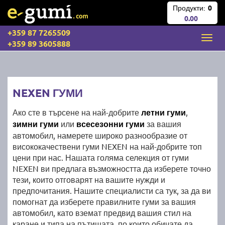
Продукти:
0
0.00
+359 87 7265509
+359 89 3605888
NEXEN ГУМИ
Ако сте в търсене на най-добрите
летни гуми
,
зимни гуми
или
всесезонни гуми
за вашия
автомобил, намерете широко разнообразие от
висококачествени гуми NEXEN на най-добрите топ
цени при нас. Нашата голяма селекция от гуми
NEXEN ви предлага възможността да изберете точно
тези, които отговарят на вашите нужди и
предпочитания. Нашите специалисти са тук, за да ви
помогнат да изберете правилните гуми за вашия
автомобил, като вземат предвид вашия стил на
каране и типа на пътищата, по които обичате да