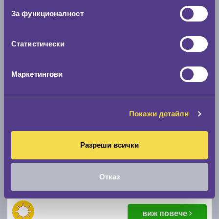
55.76 € / 109.06 лв.
За функционалност
виж повече
Статистически
Маркетингови
Покажи детайли
Летни гуми NEXEN N'FERA Primus 195/65 R15
Разреши всички
D
B
71
Отказ
Налични над 20 +
|
Доставка от 1 до 2 дни
56.55 € / 110.60 лв.
виж повече