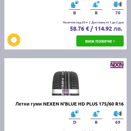
B
B
70
Налични над 20 +
|
Доставка от 1 до 2 дни
58.76 € / 114.92 лв.
виж повече
Летни гуми NEXEN N'BLUE HD PLUS 175/60 R16
D
B
69