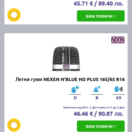
45.71 € / 89.40 лв.
виж повече
Летни гуми NEXEN N'BLUE HD PLUS 165/65 R14
D
B
69
Налични над 20 +
|
Доставка от 1 до 2 дни
46.46 € / 90.87 лв.
виж повече