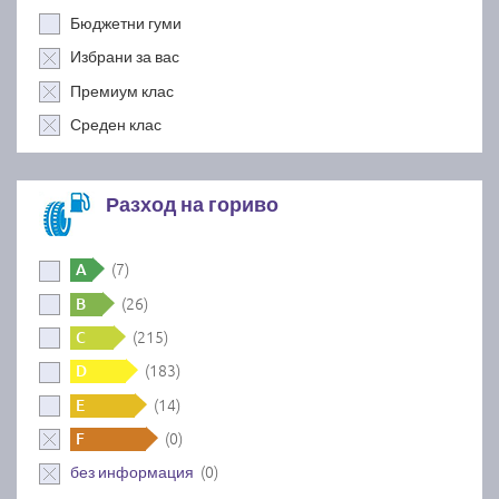
Бюджетни гуми
Избрани за вас
Премиум клас
Среден клас
Разход на гориво
(7)
A
(26)
B
(215)
C
(183)
D
(14)
E
(0)
F
(0)
без информация