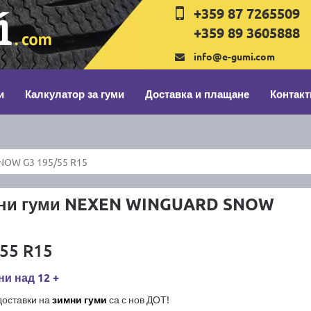
+359 87 7265509
+359 89 3605888
info@e-gumi.com
и
Калкулатор за гуми
Доставка и плащане
Контакт
OW G3 195/55 R15
ни гуми NEXEN WINGUARD SNOW
55 R15
и над 12 +
доставки на
зимни гуми
са с нов ДОТ!