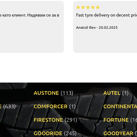
 като клиент. Надявам се за в
Fast tyre delivery on decent pr
Anatoli Iliev - 20.02.2025
AUSTONE
(113)
AUTEL
(1)
E
(633)
COMFORCER
(1)
CONTINENTA
)
FIRESTONE
(291)
FORTUNE
(1
GOODRIDE
(245)
GOODYEAR