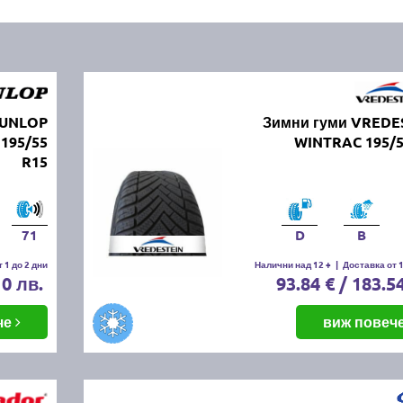
DUNLOP
Зимни гуми VREDE
195/55
WINTRAC 195/5
R15
71
D
B
 1 до 2 дни
Налични над 12 +
|
Доставка от 1
10 лв.
93.84 € / 183.5
че
виж повеч