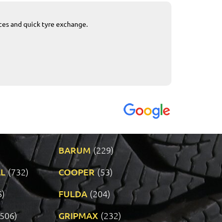
ices and quick tyre exchange.
Приемливо вре
VENDI - 27.04.2
BARUM
(229)
L
(732)
COOPER
(53)
6)
FULDA
(204)
(506)
GRIPMAX
(232)