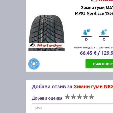
Зимни гуми M
MP93 Nordicca 195
D
C
Налични над 20 +
|
Доставка от
66.45 € / 129.
виж пове
Добави отзив за
Зимни гуми NE
Добави оценка