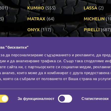
301)
KUMHO
(555)
LASSA
(2)
5)
MATRAX
(64)
MICHELIN
(1
ONYX
(117)
PIRELLI
(687
ROADSTONE
(3)
SAVA
(1)
ва "бисквитки"
TRIANGLE
(273)
UNIROYAL
(3
 за да персонализираме съдържанието и рекламите, да пре
дии и да анализираме трафика си. Също така споделяме ин
вате сайта ни, с партньорските си социални медии, рекламни
Контакти
С
а анализ, които може да я комбинират с друга предоставена 
За нас
, която са събрали от ползването от Ваша страна на услуги
Общи условия
лност
Гаранция
За функционалност
Статистически
© 2026
All rights reserved.