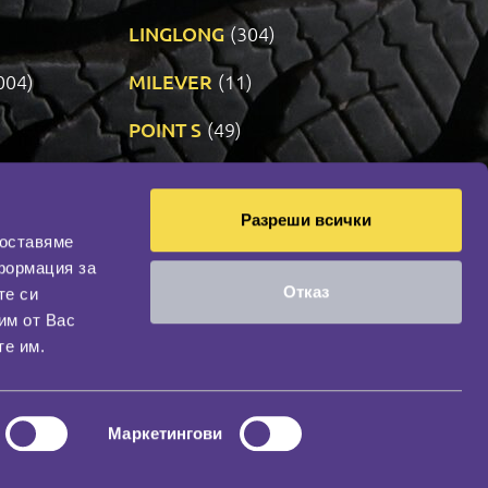
LINGLONG
(304)
004)
MILEVER
(11)
)
POINT S
(49)
SONIX
(191)
Разреши всички
11)
VREDESTEIN
(467)
доставяме
формация за
Отказ
те си
оциална мрежа
им от Вас
НАШИЯТ БЛОГ
те им.
Маркетингови