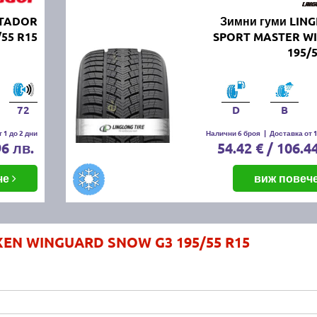
ATADOR
Зимни гуми LIN
/55 R15
SPORT MASTER W
195/
72
D
B
 1 до 2 дни
Налични 6 броя
|
Доставка от 1
96 лв.
54.42 € / 106.4
че
виж повеч
XEN WINGUARD SNOW G3 195/55 R15