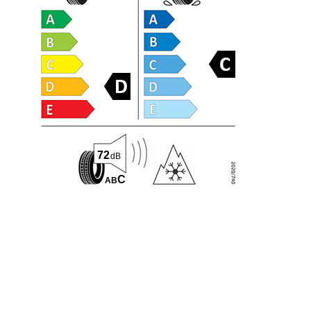
72
dB
C
A
B