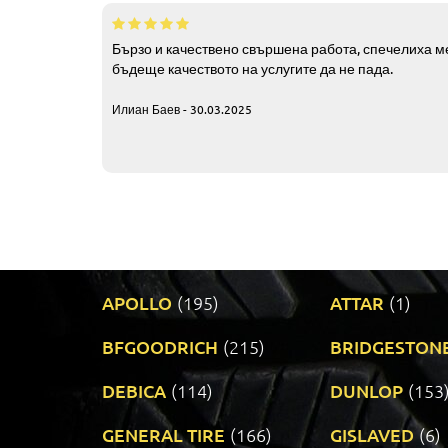
Бързо и качествено свършена работа, спечелиха ме
бъдеще качеството на услугите да не пада.
Илиан Баев - 30.03.2025
APOLLO
(195)
ATTAR
(1)
BFGOODRICH
(215)
BRIDGESTON
DEBICA
(114)
DUNLOP
(153
GENERAL TIRE
(166)
GISLAVED
(6)