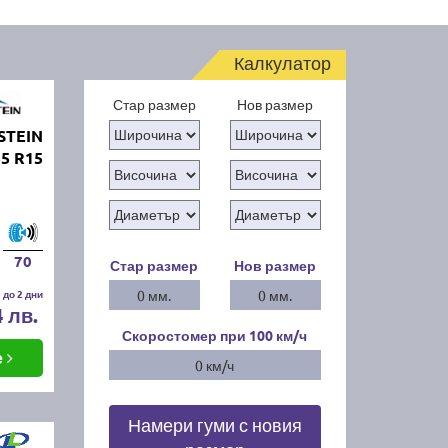
Калкулатор
Стар размер
Нов размер
STEIN
5 R15
70
Стар размер
Нов размер
 до 2 дни
0 мм.
0 мм.
4 лв.
Скоростомер при 100
км/ч
е
0 км/ч
Намери гуми с новия