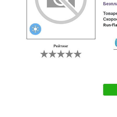
Безпла
Товар
Скоро
Run-fl
Рейтинг