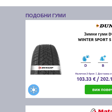
ПОДОБНИ ГУМИ
Зимни гуми 
WINTER SPORT 5 
D
B
Налични 2 броя
|
Доставка от
103.33 € / 202.
виж пове