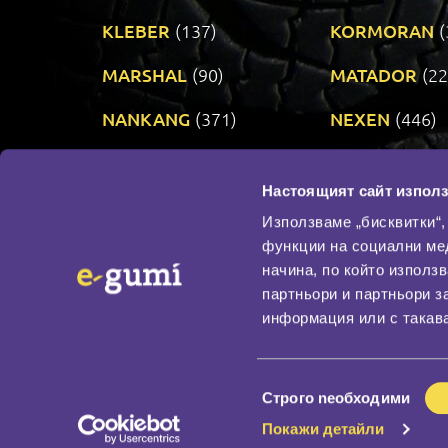
KLEBER
(137)
KORMORAN
(
MARSHAL
(90)
MATADOR
(22
NANKANG
(371)
NEXEN
(446)
PRINX
(34)
RIKEN
(321)
Настоящият сайт използ
TAURUS
(303)
TOYO
(482)
Използваме „бисквитки“,
функции на социални ме
начина, по който използ
По бранд
партньори и партньори з
Промотирани гуми
информация или с такава
Доставка и плащане
Политика за поверите
Избор
Строго nеобходими
на
Покажи детайли
съгласие