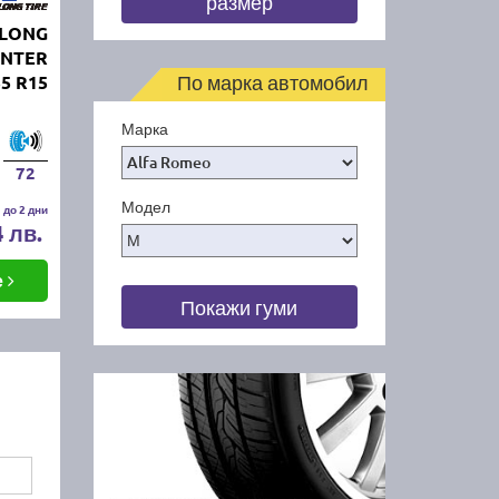
размер
GLONG
INTER
По марка автомобил
55 R15
Марка
72
Модел
 до 2 дни
4 лв.
е
Покажи гуми