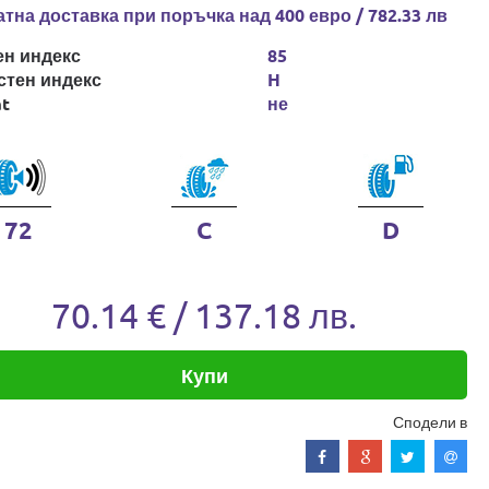
тна доставка при поръчка над 400 евро / 782.33 лв
ен индекс
85
стен индекс
H
at
не
72
C
D
70.14 € / 137.18 лв.
Купи
Сподели в