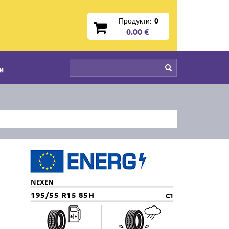
Продукти:
0
0.00 €
и
NEXEN
195/55 R15 85H
C1