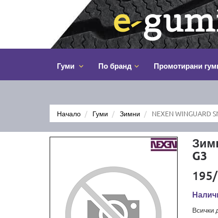
Гуми
По бранд
Промотирани гум
Начало
Гуми
Зимни
NEXEN WINGUARD SN
Зим
G3
195/
Наличн
Всички 