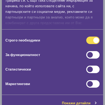
трафика си. Също така споделяме информация за
начина, по който използвате сайта ни, с
партньорските си социални медии, рекламните си
партньори и партньори за анализ, които може да я
комбинират с друга предоставена им от Вас
информация или с такава, която са събрали от
ползването от Ваша страна на услугите им.
Избор
Строго nеобходими
на
съгласие
За функционалност
Статистически
Маркетингови
Покажи детайли