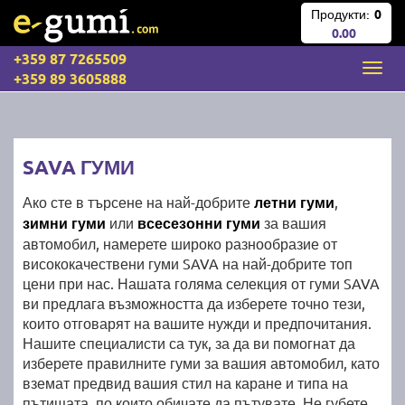
Продукти:
0
0.00
+359 87 7265509
+359 89 3605888
SAVA ГУМИ
Ако сте в търсене на най-добрите
летни гуми
,
зимни гуми
или
всесезонни гуми
за вашия
автомобил, намерете широко разнообразие от
висококачествени гуми SAVA на най-добрите топ
цени при нас. Нашата голяма селекция от гуми SAVA
ви предлага възможността да изберете точно тези,
които отговарят на вашите нужди и предпочитания.
Нашите специалисти са тук, за да ви помогнат да
изберете правилните гуми за вашия автомобил, като
вземат предвид вашия стил на каране и типа на
пътищата, по които обичате да пътувате. Не губете