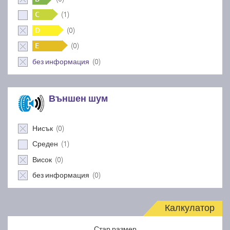
(1)
C
(0)
D
(0)
E
(0)
без информация
Външен шум
(0)
Нисък
(1)
Среден
(0)
Висок
(0)
без информация
Калкулатор
Стар размер