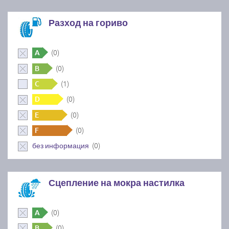
Разход на гориво
(0)
A
(0)
B
(1)
C
(0)
D
(0)
E
(0)
F
(0)
без информация
Сцепление на мокра настилка
(0)
A
(0)
B