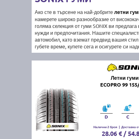
Ако сте в търсене на най-добрите
летни гу
намерете широко разнообразие от висококач
голяма селекция от гуми SONIX ви предлага 
нужди и предпочитания. Нашите специалисти 
автомобил, като вземат предвид вашия стил 
губете време, купете сега и осигурете си н
Летни гуми
ECOPRO 99 155/
D
C
Налични 2 броя
|
Доставка от
28.06 € / 54.