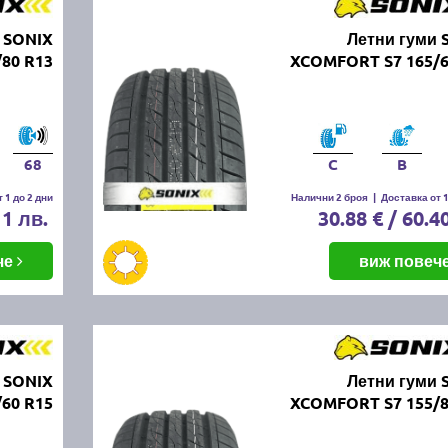
 SONIX
Летни гуми 
80 R13
XCOMFORT S7 165/6
68
C
B
 1 до 2 дни
Налични 2 броя
|
Доставка от 1
11 лв.
30.88 € / 60.4
че
виж повеч
 SONIX
Летни гуми 
60 R15
XCOMFORT S7 155/8