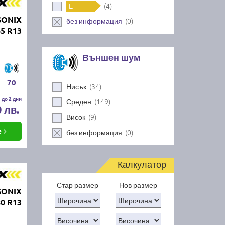
(4)
E
SONIX
(0)
без информация
5 R13
Външен шум
70
(34)
Нисък
 до 2 дни
(149)
Среден
0 лв.
(9)
Висок
е
(0)
без информация
Калкулатор
Стар размер
Нов размер
SONIX
0 R13