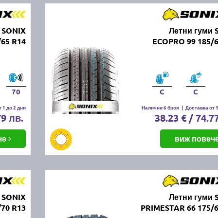
 SONIX
Летни гуми 
65 R14
ECOPRO 99 185/6
70
C
C
 1 до 2 дни
Налични 6 броя
|
Доставка от 1
79 лв.
38.23 € / 74.7
че
виж повеч
 SONIX
Летни гуми 
70 R13
PRIMESTAR 66 175/6