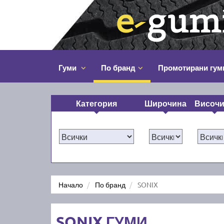
Гуми
По бранд
Промотирани гум
Категория
Широчина
Височ
Начало
По бранд
SONIX
SONIX ГУМИ