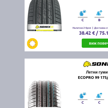
C
B
Налични 2 броя
|
Доставка от
38.42 € / 75.
виж пове
Летни гуми
ECOPRO 99 175/
C
C