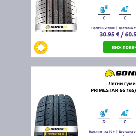
C
C
Налични 2 броя
|
Доставка от
30.95 € / 60.
виж пове
Летни гуми
PRIMESTAR 66 165
D
C
Налични над 10 +
|
Доставка от