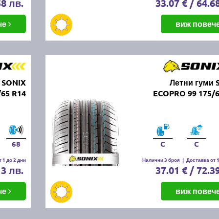
58 лв.
33.07 € / 64.6
че
виж повеч
 SONIX
Летни гуми 
65 R14
ECOPRO 99 175/6
68
C
C
 1 до 2 дни
Налични 3 броя
|
Доставка от 1
13 лв.
37.01 € / 72.3
че
виж повеч