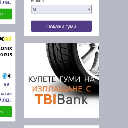
Модел
8 лв.
е
Покажи гуми
SONIX
0 R15
68
 до 2 дни
9 лв.
е