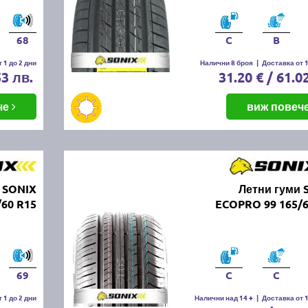
68
C
B
 1 до 2 дни
Налични 8 броя
|
Доставка от 1
53 лв.
31.20 € / 61.0
че
виж повеч
 SONIX
Летни гуми 
/60 R15
ECOPRO 99 165/6
69
C
C
 1 до 2 дни
Налични над 14 +
|
Доставка от 1