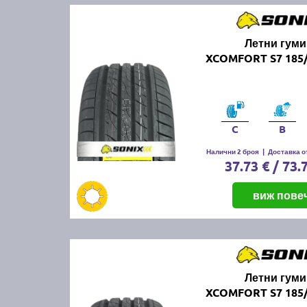
Летни гуми
XCOMFORT S7 185/
C
B
Налични 2 броя
|
Доставка от
37.73 € / 73.
виж пове
Летни гуми
XCOMFORT S7 185/