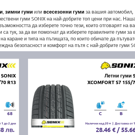
ми
,
зимни гуми
или
всесезонни гуми
за вашия автомобил,
ествени гуми SONIX на най-добрите топ цени при нас. Наш
възможността да изберете точно тези, които отговарят на в
са тук, за да ви помогнат да изберете правилните гуми за
на каране и типа на пътищата, по които обичате да пътуват
адеждна безопасност и комфорт на пътя с най-добрите гуми S
 SONIX
Летни гуми 
70 R13
XCOMFORT S7 155/7
68
C
B
 1 до 2 дни
Налични над 20 +
|
Доставка от 1
88 лв.
28.46 € / 55.6