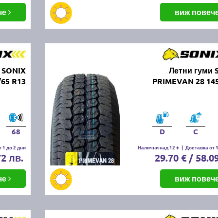
че
виж повеч
 SONIX
Летни гуми 
65 R13
PRIMEVAN 28 145
68
D
C
 1 до 2 дни
Налични над 12 +
|
Доставка от 1
72 лв.
29.70 € / 58.0
че
виж повеч