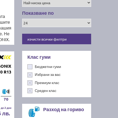
Показване по
ата
ашите
 вашия
е. Не
ONIX.
изчисти всички филтри
Клас гуми
SONIX
Бюджетни гуми
0 R13
Избрани за вас
Премиум клас
Среден клас
70
 до 2 дни
Разход на гориво
6 лв.