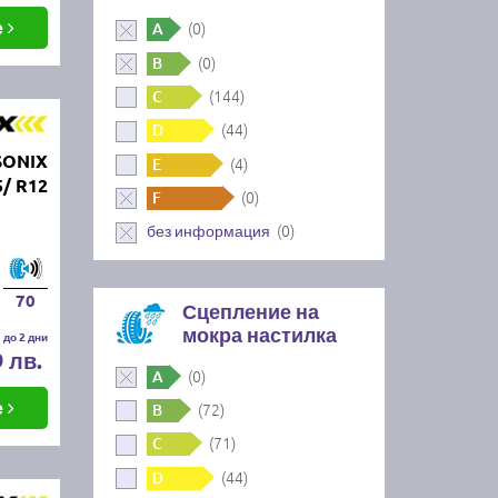
е
(0)
A
(0)
B
(144)
C
(44)
D
SONIX
(4)
E
/ R12
(0)
F
(0)
без информация
70
Сцепление на
мокра настилка
 до 2 дни
9 лв.
(0)
A
е
(72)
B
(71)
C
(44)
D