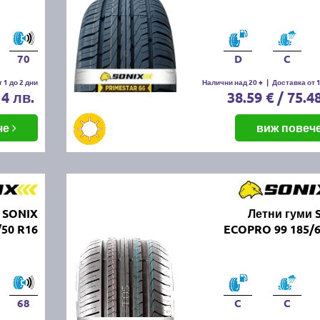
70
D
C
 1 до 2 дни
Налични над 20 +
|
Доставка от 1
14 лв.
38.59 € / 75.4
че
виж повеч
 SONIX
Летни гуми 
50 R16
ECOPRO 99 185/6
68
C
C