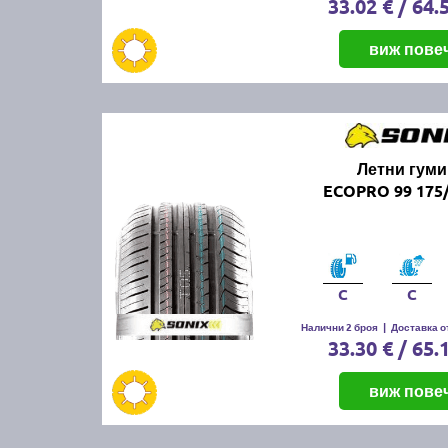
33.02 € / 64.
виж пове
Летни гуми
ECOPRO 99 175/
C
C
Налични 2 броя
|
Доставка от
33.30 € / 65.
виж пове