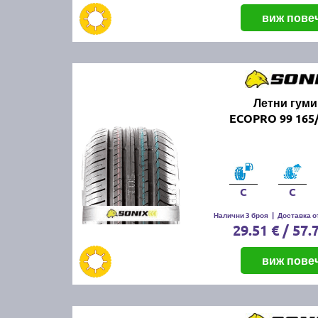
виж пове
Летни гуми
ECOPRO 99 165/
C
C
Налични 3 броя
|
Доставка от
29.51 € / 57.
виж пове