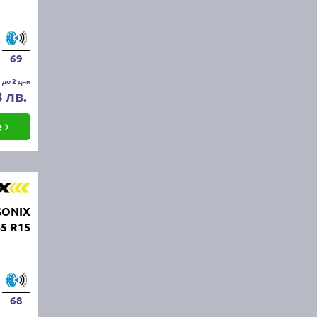
69
 до 2 дни
8 лв.
е
SONIX
5 R15
68