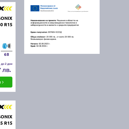
SONIX
0 R15
68
 до 2 дни
7 лв.
е
SONIX
5 R15