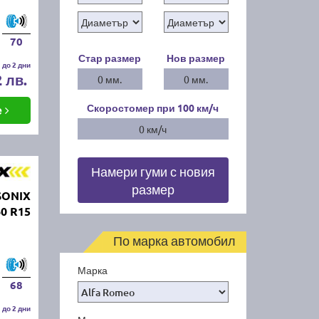
70
Стар размер
Нов размер
 до 2 дни
2 лв.
0 мм.
0 мм.
Скоростомер при 100
км/ч
е
0 км/ч
Намери гуми с новия
размер
SONIX
0 R15
По марка автомобил
Марка
68
 до 2 дни