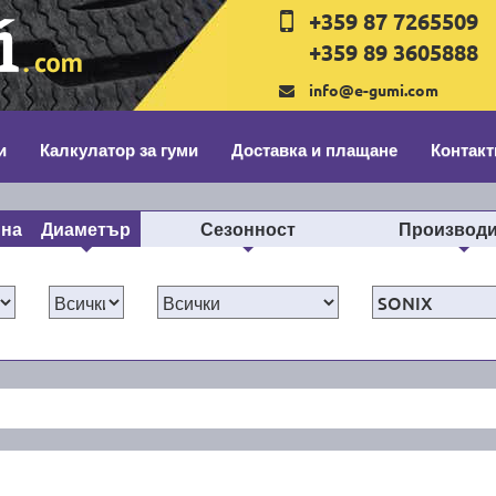
+359 87 7265509
+359 89 3605888
info@e-gumi.com
и
Калкулатор за гуми
Доставка и плащане
Контакт
ина
Диаметър
Сезонност
Производи