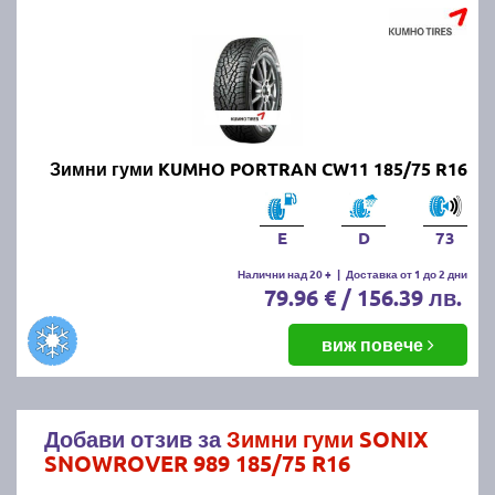
Зимни гуми KUMHO PORTRAN CW11 185/75 R16
E
D
73
Налични над 20 +
|
Доставка от 1 до 2 дни
79.96 € / 156.39 лв.
виж повече
Добави отзив за
Зимни гуми SONIX
SNOWROVER 989 185/75 R16