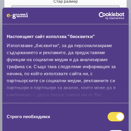
Стар размер
Настоящият сайт използва "бисквитки"
Нов размер
Използваме „бисквитки“, за да персонализираме
съдържанието и рекламите, да предоставяме
функции на социални медии и да анализираме
трафика си. Също така споделяме информация за
начина, по който използвате сайта ни, с
партньорските си социални медии, рекламните си
партньори и партньори за анализ, които може да я
Стар размер
комбинират с друга предоставена им от Вас
0 мм.
информация или с такава, която са събрали от
ползването от Ваша страна на услугите им.
Избор
Нов размер
Строго nеобходими
на
0 мм.
съгласие