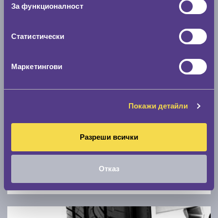
Скоростомер при 100
км/ч
За функционалност
0 км/ч
Статистически
Намери гуми с новия размер
Маркетингови
По марка автомобил
Марка
Покажи детайли
Модел
Разреши всички
Отказ
Покажи гуми