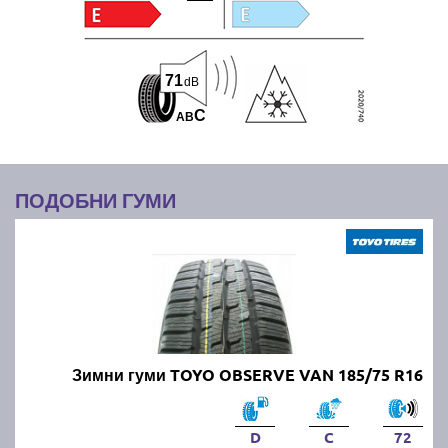
71
dB
C
A
B
ПОДОБНИ ГУМИ
Зимни гуми TOYO OBSERVE VAN 185/75 R16
D
C
72