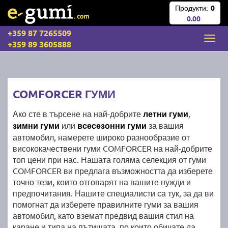
Продукти:
0
0.00
+359 87 7265509
+359 89 3605888
COMFORCER ГУМИ
Ако сте в търсене на най-добрите
летни гуми
,
зимни гуми
или
всесезонни гуми
за вашия
автомобил, намерете широко разнообразие от
висококачествени гуми COMFORCER на най-добрите
топ цени при нас. Нашата голяма селекция от гуми
COMFORCER ви предлага възможността да изберете
точно тези, които отговарят на вашите нужди и
предпочитания. Нашите специалисти са тук, за да ви
помогнат да изберете правилните гуми за вашия
автомобил, като вземат предвид вашия стил на
каране и типа на пътищата, по които обичате да