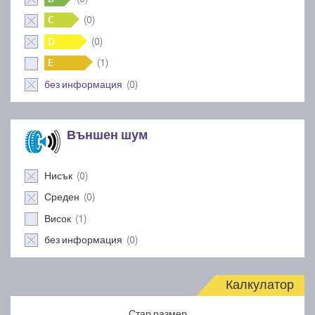
(0)
C
(0)
D
(1)
E
(0)
без информация
Външен шум
(0)
Нисък
(0)
Среден
(1)
Висок
(0)
без информация
Калкулатор
Стар размер