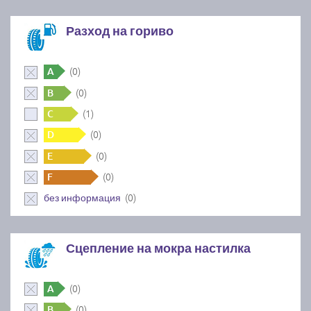
Разход на гориво
(0)
A
(0)
B
(1)
C
(0)
D
(0)
E
(0)
F
(0)
без информация
Сцепление на мокра настилка
(0)
A
(0)
B