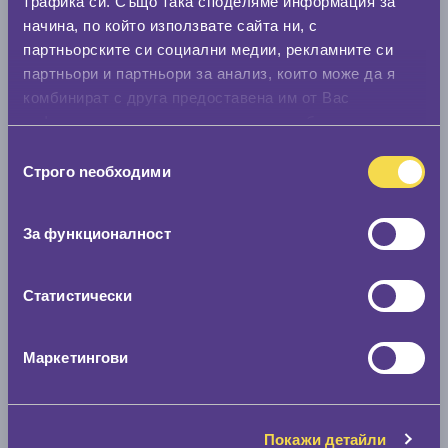
трафика си. Също така споделяме информация за
начина, по който използвате сайта ни, с
партньорските си социални медии, рекламните си
партньори и партньори за анализ, които може да я
комбинират с друга предоставена им от Вас
информация или с такава, която са събрали от
ползването от Ваша страна на услугите им.
Избор
Строго nеобходими
на
съгласие
За функционалност
Статистически
Маркетингови
Покажи детайли