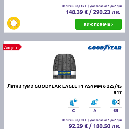
Летните гуми се считат за износени, когато
Налични над 15 +
|
Доставка от 1 до 2 дни
148.39 € / 290.23 лв.
дълбочината на протектора падне под 1.6 мм.
Въпреки това, за по-добро сцепление и
безопасност се препоръчва смяната им при
виж повече
дълбочина под 3 мм.
ПРОЧЕТИ ОЩЕ:
Има ли закон за зимни гуми в
Акцент
България?
Можем ли да шофираме със
зимни гуми през лятото?
Летни гуми GOODYEAR EAGLE F1 ASYMM 6 225/45
Въпреки че е законно, не се препоръчва, защото
R17
зимните гуми са направени от по-мека смес, която
се износва по-бързо при високи температури.
Освен това, те имат по-дълъг спирачен път и по-
C
A
69
слабо сцепление на суха и мокра настилка през
Налични над 20 +
|
Доставка от 1 до 2 дни
лятото.
92.29 € / 180.50 лв.