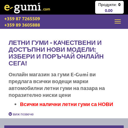
Продукти:
0
0.00
+359 87 7265509
+359 89 3605888
ЛЕТНИ ГУМИ - КАЧЕСТВЕНИ И
ДОСТЪПНИ НОВИ МОДЕЛИ:
ИЗБЕРИ И ПОРЪЧАЙ ОНЛАЙН
СЕГА!
Онлайн магазин за гуми E-Gumi ви
предлага всички водещи марки
автомобилни летни гуми на пазара на
поразително ниски цени
Всички налични летни гуми са НОВИ
Експресна доставка за цяла България
виж повече
Ние не изпращаме стари гуми