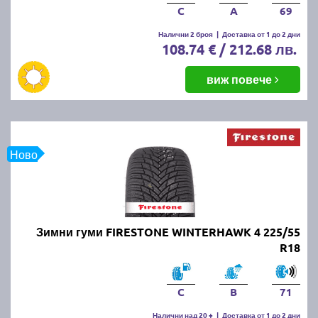
C
A
69
Налични 2 броя
|
Доставка от 1 до 2 дни
108.74 € / 212.68 лв.
виж повече
Ново
Зимни гуми FIRESTONE WINTERHAWK 4 225/55
R18
C
B
71
Налични над 20 +
|
Доставка от 1 до 2 дни