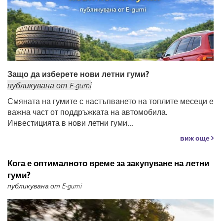
Защо да изберете нови летни гуми?
публикувана
от
E-gumi
Смяната на гумите с настъпването на топлите месеци е
важна част от поддръжката на автомобила.
Инвестицията в нови летни гуми...
виж още
Кога е оптималното време за закупуване на летни
гуми?
публикувана от E-gumi