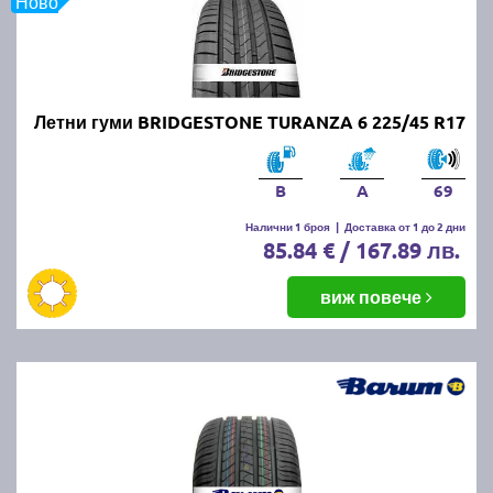
Ново
Онлайн магазин E-gumi не предлага летни гуми с
безплатна доставка, но предлага експресна
доставка до всички точки на страната.
Възползвайте се от директна доставка до Варна,
Пловдив, Бургас, София, Стара Загора, Велико
Летни гуми BRIDGESTONE TURANZA 6 225/45 R17
Търново, Русе, Плевен, Ловеч, Видин,
Благоевград, Кюстендил, Перник, Хасково,
Силистра, Добрич и други градове.
B
A
69
Налични 1 броя
|
Доставка от 1 до 2 дни
85.84 € / 167.89 лв.
виж повече