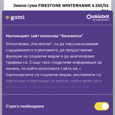
Зимни гуми FIRESTONE WINTERHAWK 4 205/55
R16
C
B
71
Налични над 20 +
|
Доставка от 1 до 2 дни
Настоящият сайт използва "бисквитки"
80.07 € / 156.60 лв.
Използваме „бисквитки“, за да персонализираме
съдържанието и рекламите, да предоставяме
виж повече
функции на социални медии и да анализираме
трафика си. Също така споделяме информация за
начина, по който използвате сайта ни, с
партньорските си социални медии, рекламните си
партньори и партньори за анализ, които може да я
комбинират с друга предоставена им от Вас
информация или с такава, която са събрали от
ползването от Ваша страна на услугите им.
Избор
Строго nеобходими
Летни гуми UNIROYAL RainSport 5 205/55 R16
на
съгласие