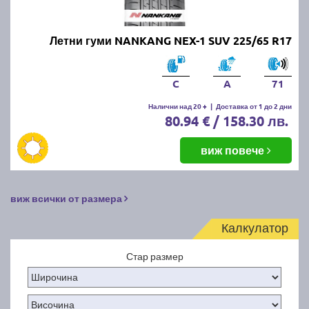
Летни гуми NANKANG NEX-1 SUV 225/65 R17
C
A
71
Налични над 20 +
|
Доставка от 1 до 2 дни
80.94 € / 158.30 лв.
виж повече
виж всички от размера
Калкулатор
Стар размер