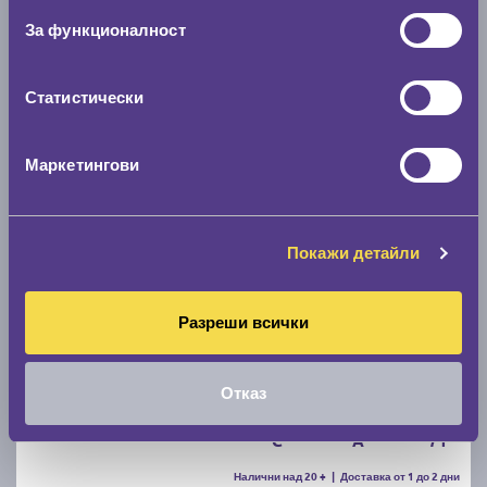
За функционалност
C
A
71
Налични над 20 +
|
Доставка от 1 до 2 дни
63.49 € / 124.18 лв.
Статистически
виж повече
Маркетингови
Покажи детайли
Разреши всички
Летни гуми FIRESTONE ROADHAWK 2 205/55 R16
Отказ
C
A
71
Налични над 20 +
|
Доставка от 1 до 2 дни