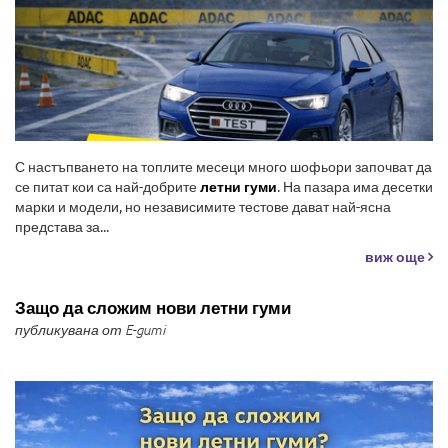
С настъпването на топлите месеци много шофьори започват да
се питат кои са най-добрите
летни гуми
. На пазара има десетки
марки и модели, но независимите тестове дават най-ясна
представа за...
виж още
Защо да сложим нови летни гуми
публикувана от E-gumi