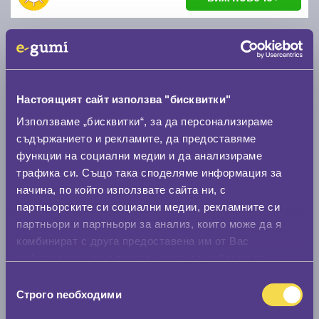
Настоящият сайт използва "бисквитки"
Използваме „бисквитки“, за да персонализираме
съдържанието и рекламите, да предоставяме
Летни гуми RIKEN R SUMMER 3 225/45 R17
функции на социални медии и да анализираме
трафика си. Също така споделяме информация за
начина, по който използвате сайта ни, с
B
B
71
партньорските си социални медии, рекламните си
Налични 6 броя
|
Доставка от 1 до 2 дни
партньори и партньори за анализ, които може да я
56.77 € / 111.03 лв.
комбинират с друга предоставена им от Вас
информация или с такава, която са събрали от
виж повече
ползването от Ваша страна на услугите им.
Избор
Строго nеобходими
на
съгласие