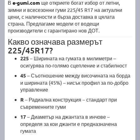
В
e-gumi.com
ще откриете богат избор от летни,
зимни и всесезонни гуми 225/45 R17 на актуални
цени, с наличности и бърза доставка в цялата
страна. Предлагаме модели от водещи
производители с гарантирано нов ДОТ.
Какво означава размерът
225/45R17?
225
– Ширината на гумата в милиметри –
осигурява по-голямо сцепление и стабилност
45
– Съотношение между височината на борда
и ширината (45%) – нисък профил за по-добро
управление
R
– Радиална конструкция – стандарт при
съвременните гуми
17
– Диаметър на джантата в инчове –
определя за кои джанти е предназначена
гумата