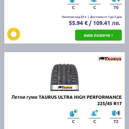
C
C
70
Налични над 20 +
|
Доставка от 1 до 2 дни
55.94 € / 109.41 лв.
виж повече
Летни гуми TAURUS ULTRA HIGH PERFORMANCE
225/45 R17
C
C
72