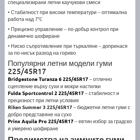
специализирани летни каучукови смеси
• Стабилност при високи температури – оптимална
работа над 7°C
• Прецизно управление – по-добър контрол при
динамично шофиране
• Ниско съпротивление при търкаляне – допринася
за по-нисък разход на гориво
Популярни летни модели гуми
225/45R17
Bridgestone Turanza 6 225/45R17
– отлично
сцепление върху сухи и мокри настилки
Fulda Sportcontrol 2 225/45R17
– стабилност и
прецизност при летни условия
Riken Summer 3 225/45R17
– бюджетни летни гуми с
добро представяне на сухо
Prinx Aquila Pro 225/45R17
– евтин избор за градско
и умерено шофиране
Предимства на зимните гуми