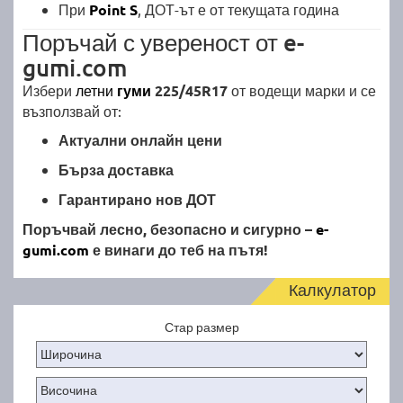
При
Point S
, ДОТ-ът е от текущата година
Поръчай с увереност от e-
gumi.com
Избери
летни
гуми
225/45R17
от водещи марки и се
възползвай от:
Актуални онлайн цени
Бърза доставка
Гарантирано нов ДОТ
Поръчвай лесно, безопасно и сигурно –
e-
gumi.com
е винаги до теб на пътя!
Калкулатор
Стар размер