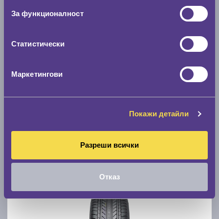
За функционалност
Статистически
Летни гуми APOLLO ASPIRE 4G+ 225/45 R17
Маркетингови
D
C
71
Налични над 20 +
|
Доставка от 1 до 2 дни
Покажи детайли
58.69 € / 114.79 лв.
виж повече
Разреши всички
Отказ