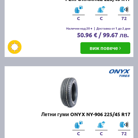
C
C
72
Налични над 20 +
|
Доставка от 1 до 2 дни
50.96 € / 99.67 лв.
виж повече
Летни гуми ONYX NY-906 225/45 R17
C
C
72