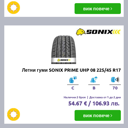
виж повече
Летни гуми SONIX PRIME UHP 08 225/45 R17
C
B
70
Налични 2 броя
|
Доставка от 1 до 2 дни
54.67 € / 106.93 лв.
виж повече