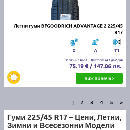
Летни гуми BFGOODRICH ADVANTAGE 2 225/45
R17
C
A
71
Налични 5 броя
|
Доставка от 1 до 2 дни
75.19 € / 147.06 лв.
виж повече
1
2
3
4
5
>
Гуми 225/45 R17 – Цени, Летни,
Зимни и Всесезонни Модели