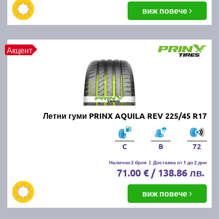
виж повече
Акцент
Летни гуми PRINX AQUILA REV 225/45 R17
C
B
72
Налични 2 броя
|
Доставка от 1 до 2 дни
71.00 € / 138.86 лв.
виж повече