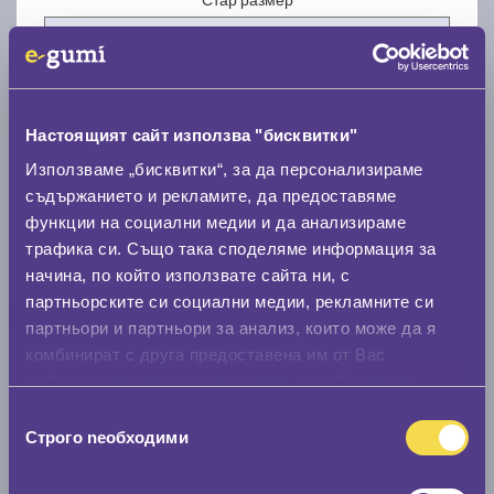
Настоящият сайт използва "бисквитки"
Нов размер
Използваме „бисквитки“, за да персонализираме
съдържанието и рекламите, да предоставяме
функции на социални медии и да анализираме
трафика си. Също така споделяме информация за
начина, по който използвате сайта ни, с
партньорските си социални медии, рекламните си
партньори и партньори за анализ, които може да я
Стар размер
комбинират с друга предоставена им от Вас
0 мм.
информация или с такава, която са събрали от
ползването от Ваша страна на услугите им.
Нов размер
Избор
Строго nеобходими
на
0 мм.
съгласие
Скоростомер при 100
км/ч