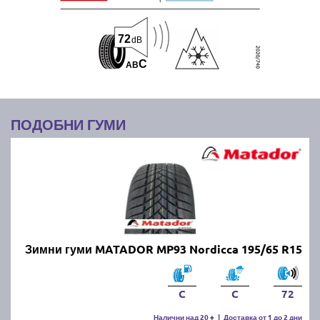
72
dB
C
A
B
ПОДОБНИ ГУМИ
Зимни гуми MATADOR MP93 Nordicca 195/65 R15
C
C
72
Налични над 20 +
|
Доставка от 1 до 2 дни