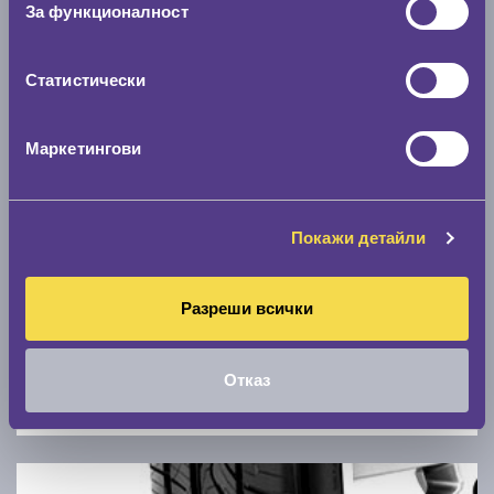
За функционалност
0 км/ч
Статистически
Намери гуми с новия размер
Маркетингови
По марка автомобил
Марка
Покажи детайли
Модел
Разреши всички
Отказ
Покажи гуми