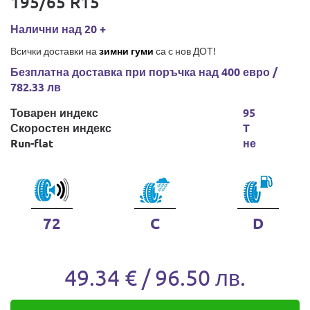
195/65 R15
Налични над 20 +
Всички доставки на
зимни гуми
са с нов ДОТ!
Безплатна доставка при поръчка над 400 евро /
782.33 лв
Товарен индекс
95
Скоростен индекс
T
Run-flat
не
72
C
D
49.34 € / 96.50 лв.