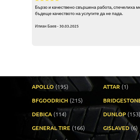
Бързо и качествено свършена работа, спечелиха ме
бъдеще качеството на услугите да не пада.
Илиан Баев - 30.03.2025
APOLLO
(195)
ATTAR
(1)
BFGOODRICH
(215)
BRIDGESTON
DEBICA
(114)
DUNLOP
(153
GENERAL TIRE
(166)
GISLAVED
(6)