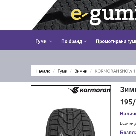
Гуми
По бранд
Промотирани гум
Начало
Гуми
Зимни
KORMORAN SNOW 19
Зим
195/
Наличн
Всички 
Безпла