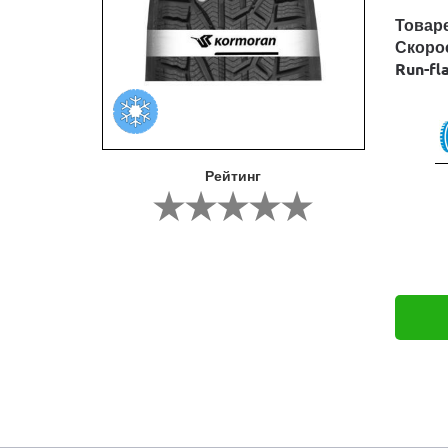
Товар
Скоро
Run-fl
Рейтинг