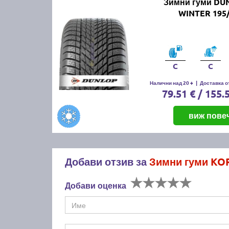
Зимни гуми DU
WINTER 195/
C
C
Налични над 20 +
|
Доставка от
79.51 € / 155.
виж пове
Добави отзив за
Зимни гуми KO
Добави оценка