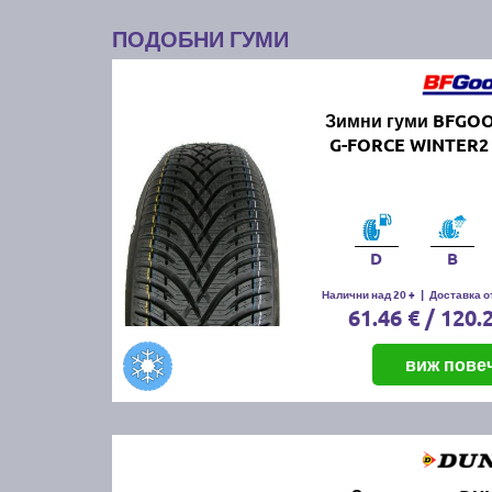
ПОДОБНИ ГУМИ
Зимни гуми BFGO
G-FORCE WINTER2 
D
B
Налични над 20 +
|
Доставка от
61.46 € / 120.
виж пове