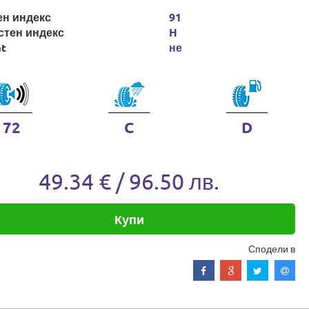
ен индекс
91
стен индекс
H
at
не
72
C
D
49.34 € / 96.50 лв.
Купи
Сподели в