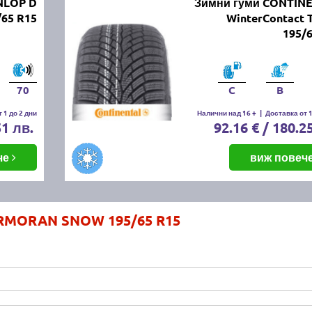
NLOP D
Зимни гуми CONTIN
65 R15
WinterContact 
195/
70
C
B
 1 до 2 дни
Налични над 16 +
|
Доставка от 1
51 лв.
92.16 € / 180.2
че
виж повеч
RMORAN SNOW 195/65 R15