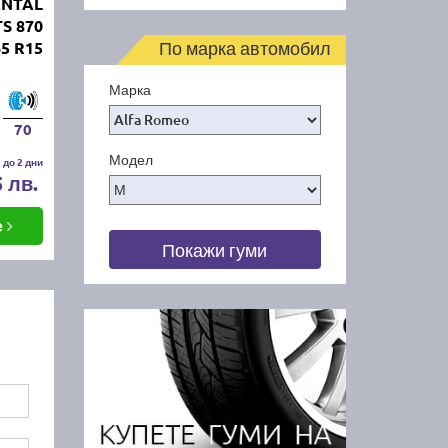
ENTAL
TS 870
По марка автомобил
65 R15
Марка
70
Модел
 до 2 дни
5 лв.
е
Покажи гуми