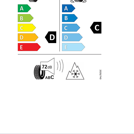
72
dB
C
A
B