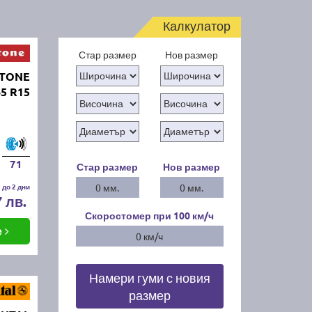
Калкулатор
Стар размер
Нов размер
STONE
5 R15
71
Стар размер
Нов размер
 до 2 дни
0 мм.
0 мм.
7 лв.
Скоростомер при 100
км/ч
е
0 км/ч
Намери гуми с новия
размер