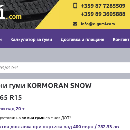
+359 87 7265509
+359 89 3605888
info@e-gumi.com
и
Калкулатор за гуми
Доставка и плащане
Контакт
5/65 R15
ни гуми KORMORAN SNOW
65 R15
и над 20 +
доставки на
зимни гуми
са с нов ДОТ!
тна доставка при поръчка над 400 евро / 782.33 лв