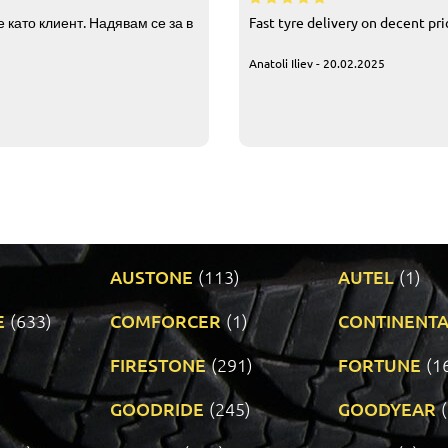
 като клиент. Надявам се за в
Fast tyre delivery on decent pr
Anatoli Iliev - 20.02.2025
AUSTONE
(113)
AUTEL
(1)
E
(633)
COMFORCER
(1)
CONTINENTA
)
FIRESTONE
(291)
FORTUNE
(1
GOODRIDE
(245)
GOODYEAR