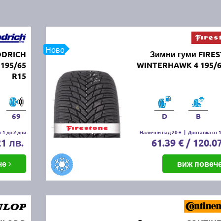
Ново
ODRICH
Зимни гуми FIRE
195/65
WINTERHAWK 4 195/6
R15
69
D
B
 1 до 2 дни
Налични над 20 +
|
Доставка от 1
21 лв.
61.39 € / 120.0
че
виж повеч