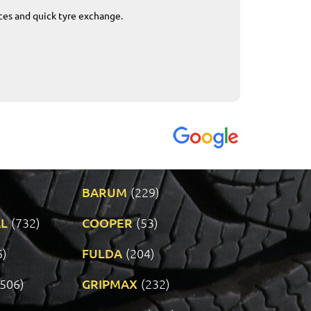
ices and quick tyre exchange.
Приемливо вре
VENDI - 27.04.2
BARUM
(229)
L
(732)
COOPER
(53)
6)
FULDA
(204)
(506)
GRIPMAX
(232)