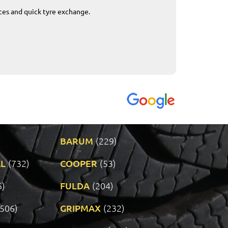
ices and quick tyre exchange.
Приемливо вре
VENDI - 27.04.2
BARUM
(229)
L
(732)
COOPER
(53)
6)
FULDA
(204)
(506)
GRIPMAX
(232)