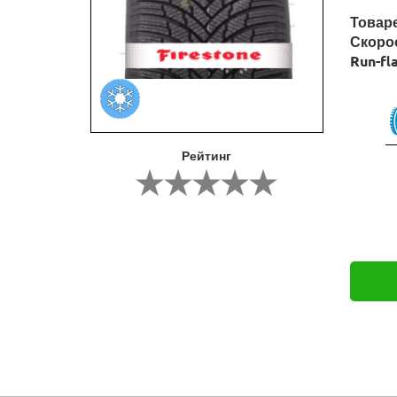
Товар
Скоро
Run-fl
Рейтинг