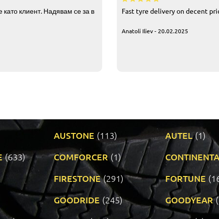
 като клиент. Надявам се за в
Fast tyre delivery on decent pr
Anatoli Iliev - 20.02.2025
AUSTONE
(113)
AUTEL
(1)
E
(633)
COMFORCER
(1)
CONTINENTA
)
FIRESTONE
(291)
FORTUNE
(1
GOODRIDE
(245)
GOODYEAR