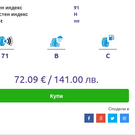
ен индекс
91
стен индекс
H
at
не
71
B
C
72.09 € / 141.00 лв.
Купи
Сподели в