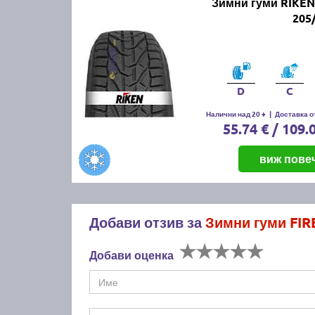
Зимни гуми RIKE
205
D
C
Налични над 20 +
|
Доставка от
55.74 € / 109.
виж пове
Добави отзив за
Зимни гуми FI
Добави оценка