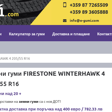
+359 87 7265509
+359 89 3605888
info@e-gumi.com
и
Калкулатор за гуми
Доставка и плащане
Контакт
AWK 4 205/55 R16
ни гуми FIRESTONE WINTERHAWK 4
55 R16
и над 20 +
доставки на
зимни гуми
са с нов ДОТ!
тна доставка при поръчка над 400 евро / 782.33 лв