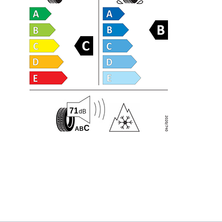
71
dB
C
A
B