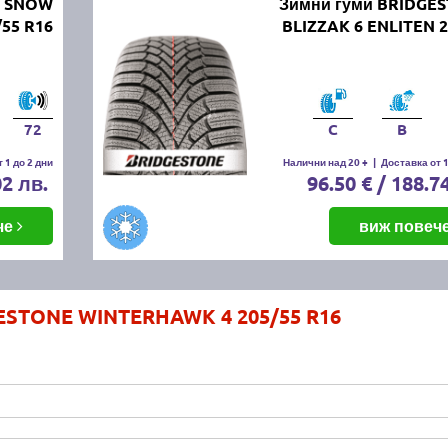
N SNOW
Зимни гуми BRIDGE
/55 R16
BLIZZAK 6 ENLITEN 2
72
C
B
 1 до 2 дни
Налични над 20 +
|
Доставка от 1
02 лв.
96.50 € / 188.7
че
виж повеч
RESTONE WINTERHAWK 4 205/55 R16