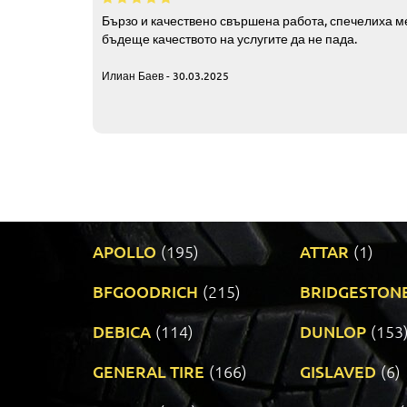
Бързо и качествено свършена работа, спечелиха ме
бъдеще качеството на услугите да не пада.
Илиан Баев - 30.03.2025
APOLLO
(195)
ATTAR
(1)
BFGOODRICH
(215)
BRIDGESTON
DEBICA
(114)
DUNLOP
(153
GENERAL TIRE
(166)
GISLAVED
(6)