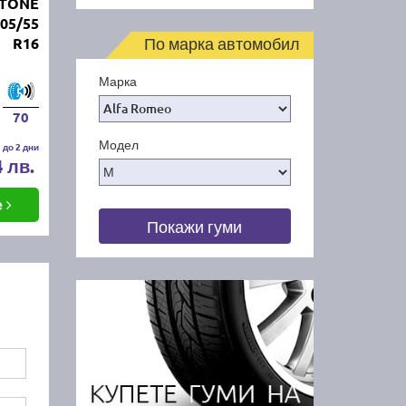
STONE
05/55
По марка автомобил
R16
Марка
70
Модел
 до 2 дни
4 лв.
е
Покажи гуми