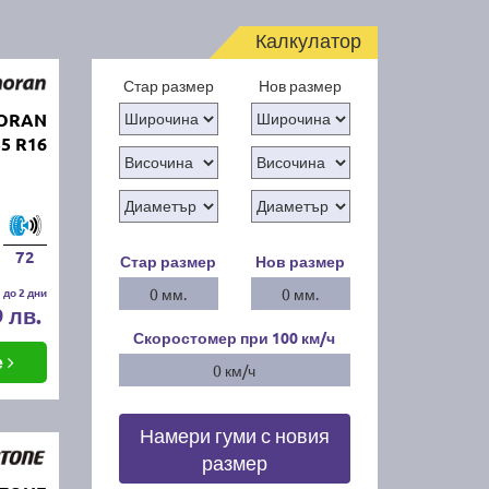
Калкулатор
Стар размер
Нов размер
MORAN
5 R16
72
Стар размер
Нов размер
 до 2 дни
0 мм.
0 мм.
9 лв.
Скоростомер при 100
км/ч
е
0 км/ч
Намери гуми с новия
размер