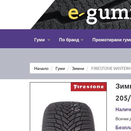
Гуми
По бранд
Промотирани гум
Начало
Гуми
Зимни
FIRESTONE WINTERH
Зим
205/
Наличн
Всички 
Безпла