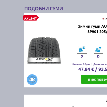
ПОДОБНИ ГУМИ
Акцент
Зимни гуми A
SP901 205
D
D
Налични 6 броя
|
Доставка от
47.84 € / 93.
виж пове