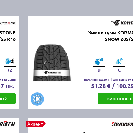
USTONE
Зимни гуми KOR
/55 R16
SNOW 205/5
72
D
C
 1 до 2 дни
Налични над 20 +
|
Доставка от 1
57 лв.
51.28 € / 100.2
че
виж повеч
Акцент