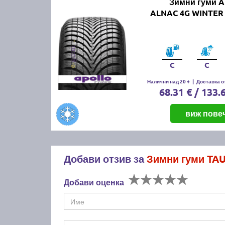
Зимни гуми 
ALNAC 4G WINTER 
C
C
Налични над 20 +
|
Доставка от
68.31 € / 133.
виж пове
Добави отзив за
Зимни гуми TAU
Добави оценка