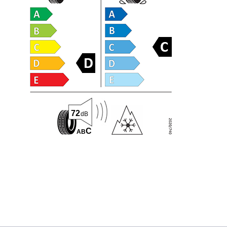
72
dB
C
A
B