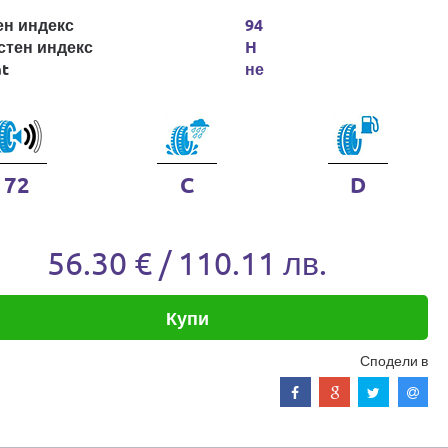
ен индекс
94
стен индекс
H
at
не
72
C
D
56.30 € / 110.11 лв.
Купи
Сподели в