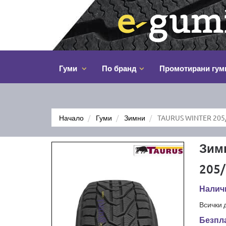
Гуми
По бранд
Промотирани гум
Начало
Гуми
Зимни
TAURUS WINTER 205
Зим
205/
Наличн
Всички 
Безпла