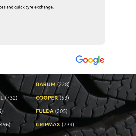
ices and quick tyre exchange.
Приемливо вре
VENDI - 27.04.2
BARUM
(228)
L
(732)
COOPER
(53)
6)
FULDA
(205)
(496)
GRIPMAX
(234)