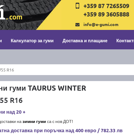
+359 87 7265509
+359 89 3605888
info@e-gumi.com
и
Калкулатор за гуми
Доставка и плащане
Контакт
/55 R16
ни гуми TAURUS WINTER
55 R16
и над 20 +
доставки на
зимни гуми
са с нов ДОТ!
тна доставка при поръчка над 400 евро / 782.33 лв