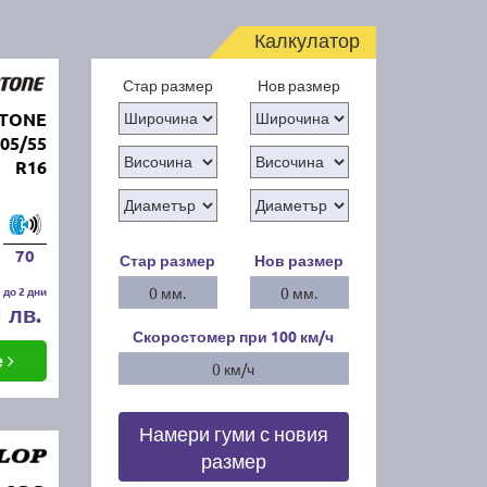
Калкулатор
Стар размер
Нов размер
STONE
05/55
R16
70
Стар размер
Нов размер
 до 2 дни
0 мм.
0 мм.
1 лв.
Скоростомер при 100
км/ч
е
0 км/ч
Намери гуми с новия
размер