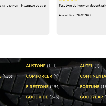
 като клиент. Надявам се за в
Fast tyre delivery on decent pr
Anatoli Iliev - 20.02.2025
AUSTONE
(111)
AUTEL
(1)
E
(625)
COMFORCER
(1)
CONTINENTA
)
FIRESTONE
(294)
FORTUNE
(1
GOODRIDE
(245)
GOODYEAR