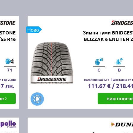
Ново
ESTONE
Зимни гуми BRIDGE
/55 R16
BLIZZAK 6 ENLITEN 2
71
C
B
 1 до 2 дни
Налични над 12 +
|
Доставка от 1
57 лв.
111.67 € / 218.4
че
виж повеч