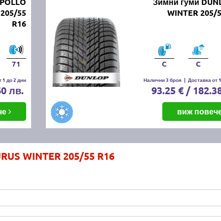
APOLLO
Зимни гуми DUN
205/55
WINTER 205/5
R16
71
C
C
 1 до 2 дни
Налични 3 броя
|
Доставка от 1
60 лв.
93.25 € / 182.3
че
виж повеч
RUS WINTER 205/55 R16