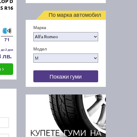
LOP D
5 R16
По марка автомобил
Марка
71
Модел
 до 2 дни
8 лв.
е
Покажи гуми