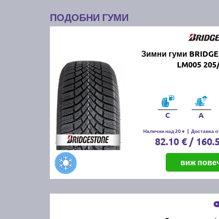
ПОДОБНИ ГУМИ
Зимни гуми BRIDG
LM005 205
C
A
Налични над 20 +
|
Доставка от
82.10 € / 160.
виж пове