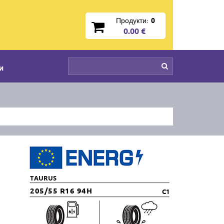
Продукти:
0
0.00 €
и
TAURUS
205/55 R16 94H
C1