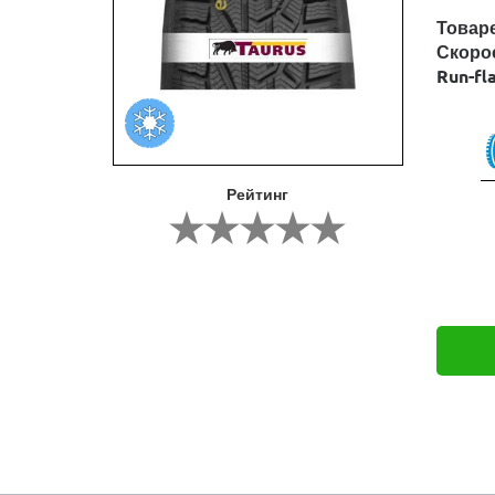
Товар
Скоро
Run-fl
Рейтинг