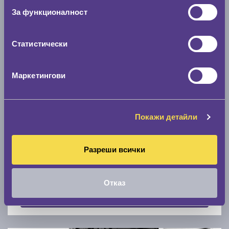
Скоростомер при 100
км/ч
За функционалност
0 км/ч
Статистически
Намери гуми с новия размер
Маркетингови
По марка автомобил
Марка
Покажи детайли
Разреши всички
Модел
Отказ
Покажи гуми