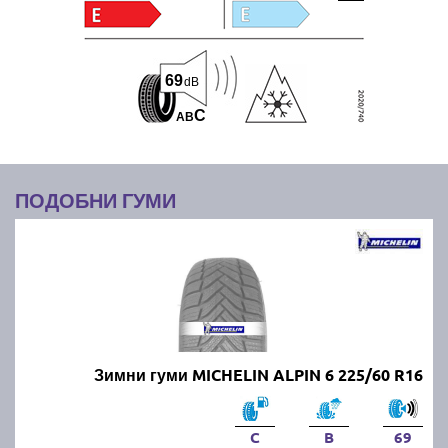
69
dB
C
A
B
ПОДОБНИ ГУМИ
Зимни гуми MICHELIN ALPIN 6 225/60 R16
C
B
69