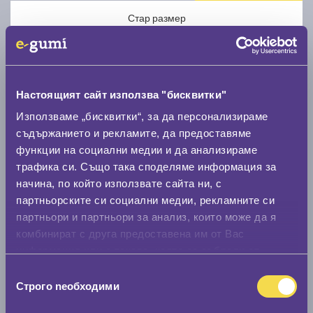
Стар размер
Настоящият сайт използва "бисквитки"
Използваме „бисквитки“, за да персонализираме
Нов размер
съдържанието и рекламите, да предоставяме
функции на социални медии и да анализираме
трафика си. Също така споделяме информация за
начина, по който използвате сайта ни, с
партньорските си социални медии, рекламните си
партньори и партньори за анализ, които може да я
Стар размер
комбинират с друга предоставена им от Вас
информация или с такава, която са събрали от
0 мм.
ползването от Ваша страна на услугите им.
Избор
Нов размер
Строго nеобходими
на
0 мм.
съгласие