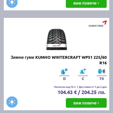
виж повече
Зимни гуми KUMHO WINTERCRAFT WP51 225/60
R16
D
C
70
Налични над 16 +
|
Доставка от 1 до 2 дни
104.43 € / 204.25 лв.
виж повече