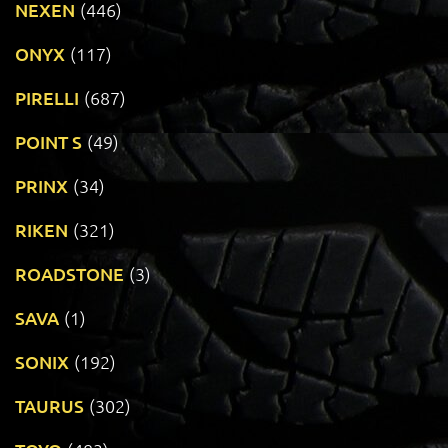
NEXEN
(446)
ONYX
(117)
PIRELLI
(687)
POINT S
(49)
PRINX
(34)
RIKEN
(321)
ROADSTONE
(3)
SAVA
(1)
SONIX
(192)
TAURUS
(302)