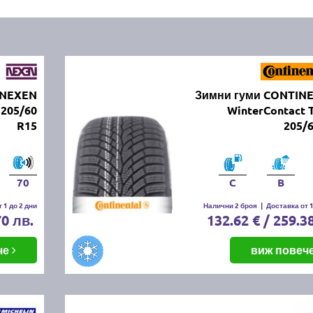
 NEXEN
Зимни гуми CONTIN
205/60
WinterContact 
R15
205/
70
C
B
 1 до 2 дни
Налични 2 броя
|
Доставка от 1
70 лв.
132.62 € / 259.3
че
виж повеч