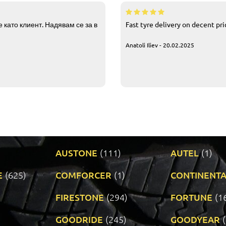
 като клиент. Надявам се за в
Fast tyre delivery on decent pr
Anatoli Iliev - 20.02.2025
AUSTONE
(111)
AUTEL
(1)
E
(625)
COMFORCER
(1)
CONTINENTA
)
FIRESTONE
(294)
FORTUNE
(1
GOODRIDE
(245)
GOODYEAR