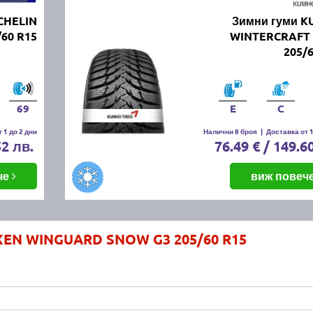
CHELIN
Зимни гуми 
/60 R15
WINTERCRAFT
205/
69
E
C
 1 до 2 дни
Налични 8 броя
|
Доставка от 1
52 лв.
76.49 € / 149.6
че
виж повеч
XEN WINGUARD SNOW G3 205/60 R15