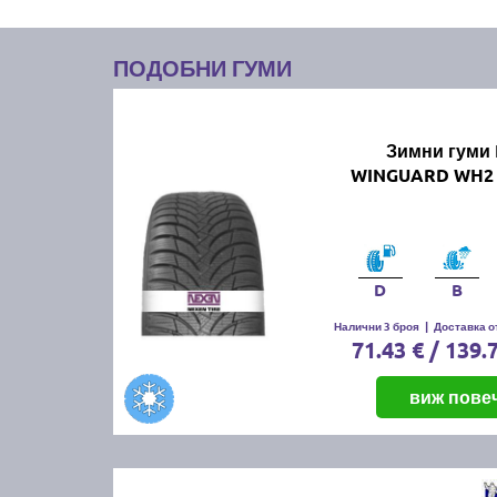
ПОДОБНИ ГУМИ
Зимни гуми
WINGUARD WH2 
D
B
Налични 3 броя
|
Доставка от
71.43 € / 139.
виж пове