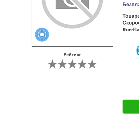
Безпла
Товар
Скоро
Run-fl
Рейтинг