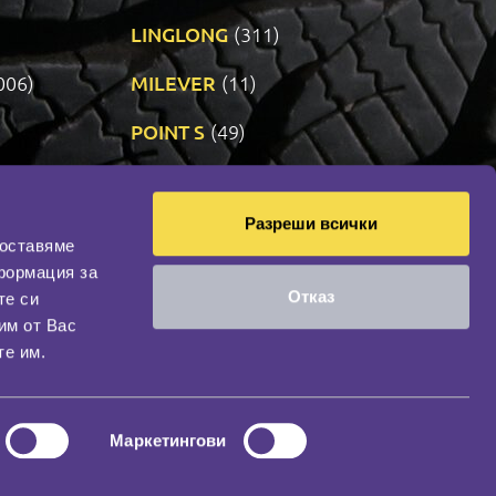
LINGLONG
(311)
006)
MILEVER
(11)
)
POINT S
(49)
SONIX
(191)
Разреши всички
09)
VREDESTEIN
(471)
доставяме
формация за
Отказ
те си
оциална мрежа
им от Вас
НАШИЯТ БЛОГ
те им.
Маркетингови