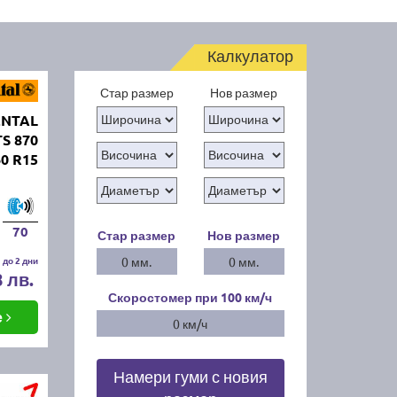
Калкулатор
Стар размер
Нов размер
ENTAL
TS 870
60 R15
70
Стар размер
Нов размер
 до 2 дни
0 мм.
0 мм.
8 лв.
Скоростомер при 100
км/ч
е
0 км/ч
Намери гуми с новия