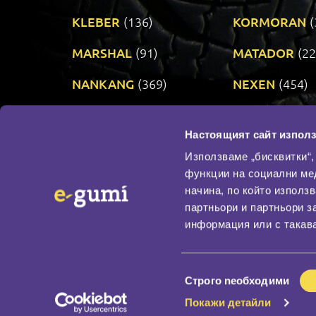
KLEBER
(136)
KORMORAN
(
MARSHAL
(91)
MATADOR
(22
NANKANG
(369)
NEXEN
(454)
PRINX
(34)
RIKEN
(321)
Настоящият сайт използ
TAURUS
(306)
TOYO
(484)
Използваме „бисквитки“,
функции на социални ме
начина, по който използ
По бранд
партньори и партньори з
Промотирани гуми
информация или с такава
Доставка и плащане
Политика за поверите
Избор
Строго nеобходими
на
Покажи детайли
съгласие