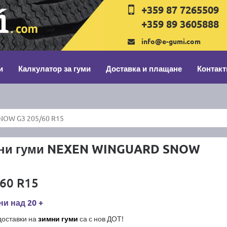
+359 87 7265509
+359 89 3605888
info@e-gumi.com
и
Калкулатор за гуми
Доставка и плащане
Контакт
OW G3 205/60 R15
ни гуми NEXEN WINGUARD SNOW
60 R15
и над 20 +
доставки на
зимни гуми
са с нов ДОТ!