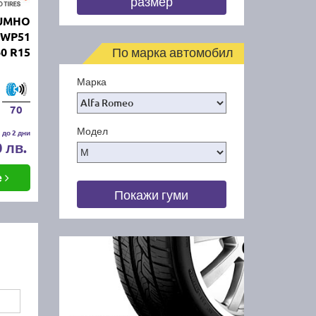
размер
KUMHO
 WP51
По марка автомобил
60 R15
Марка
70
Модел
 до 2 дни
0 лв.
е
Покажи гуми