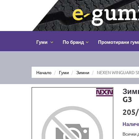
Гуми
По бранд
Промотирани гум
Начало
Гуми
Зимни
NEXEN WINGUARD SN
Зим
G3
205/
Наличн
Всички 