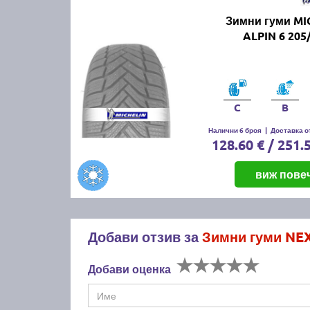
Зимни гуми MI
ALPIN 6 205
C
B
Налични 6 броя
|
Доставка от
128.60 € / 251.
виж пове
Добави отзив за
Зимни гуми NE
Добави оценка