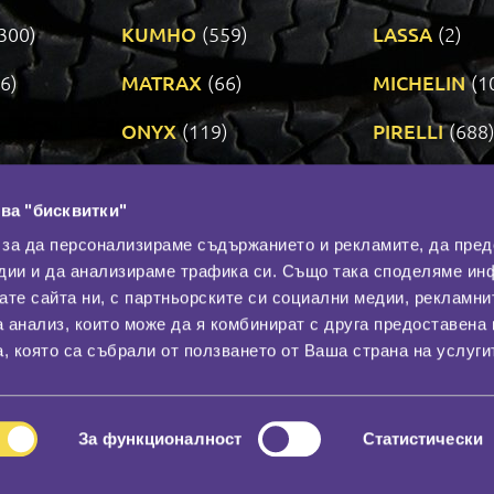
300)
KUMHO
(559)
LASSA
(2)
6)
MATRAX
(66)
MICHELIN
(1
ONYX
(119)
PIRELLI
(688
ROADSTONE
(3)
SAVA
(1)
ва "бисквитки"
TRIANGLE
(272)
UNIROYAL
(3
 за да персонализираме съдържанието и рекламите, да пре
дии и да анализираме трафика си. Също така споделяме ин
вате сайта ни, с партньорските си социални медии, рекламни
Контакти
С
а анализ, които може да я комбинират с друга предоставена 
За нас
, която са събрали от ползването от Ваша страна на услуги
Общи условия
лност
Гаранция
За функционалност
Статистически
© 2026
All rights reserved.