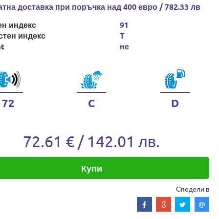
тна доставка при поръчка над 400 евро / 782.33 лв
ен индекс
91
стен индекс
T
at
не
72
C
D
72.61 € / 142.01 лв.
Купи
Сподели в