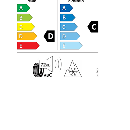
72
dB
C
A
B