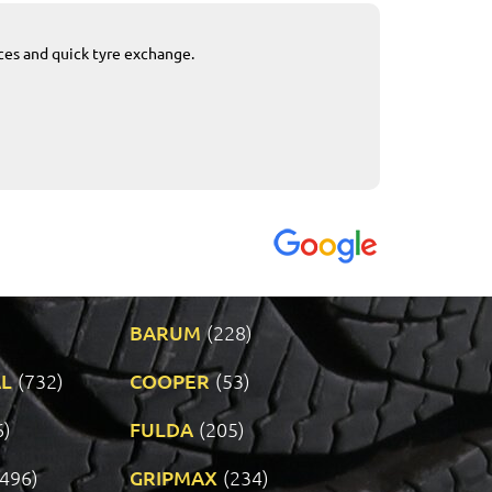
ices and quick tyre exchange.
Приемливо вре
VENDI - 27.04.2
BARUM
(228)
L
(732)
COOPER
(53)
6)
FULDA
(205)
(496)
GRIPMAX
(234)