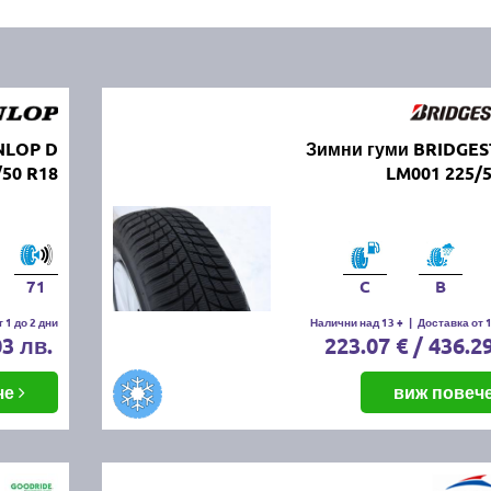
NLOP D
Зимни гуми BRIDGE
50 R18
LM001 225/
71
C
B
 1 до 2 дни
Налични над 13 +
|
Доставка от 1
03 лв.
223.07 € / 436.2
че
виж повеч