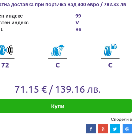
тна доставка при поръчка над 400 евро / 782.33 лв
ен индекс
99
стен индекс
V
at
не
72
C
C
71.15 € / 139.16 лв.
Купи
Сподели в