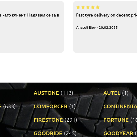
 като клиент. Надявам се за в
Fast tyre delivery on decent pr
Anatoli Iliev - 20.02.2025
AUSTONE
(113)
AUTEL
(1)
E
(633)
COMFORCER
(1)
CONTINENTA
)
FIRESTONE
(291)
FORTUNE
(1
GOODRIDE
(245)
GOODYEAR