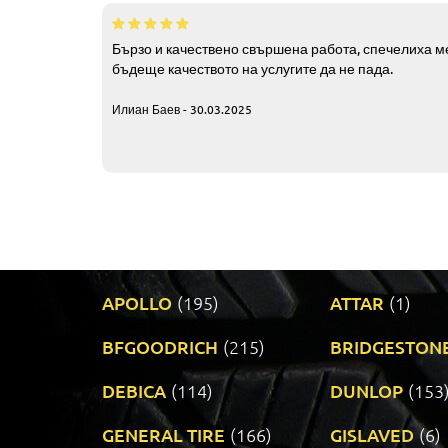
Бързо и качествено свършена работа, спечелиха ме
бъдеще качеството на услугите да не пада.
Илиан Баев - 30.03.2025
APOLLO
(195)
ATTAR
(1)
BFGOODRICH
(215)
BRIDGESTON
DEBICA
(114)
DUNLOP
(153
GENERAL TIRE
(166)
GISLAVED
(6)