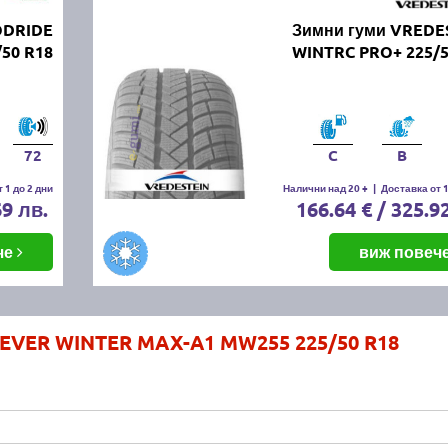
ODRIDE
Зимни гуми VREDE
/50 R18
WINTRC PRO+ 225/5
72
C
B
 1 до 2 дни
Налични над 20 +
|
Доставка от 1
69 лв.
166.64 € / 325.9
че
виж повеч
LEVER WINTER MAX-A1 MW255 225/50 R18