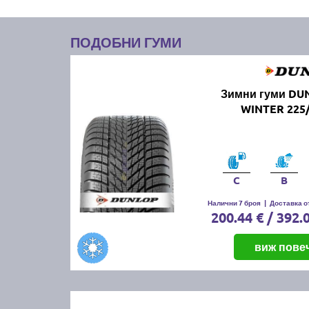
ПОДОБНИ ГУМИ
Зимни гуми DU
WINTER 225/
C
B
Налични 7 броя
|
Доставка от
200.44 € / 392.
виж пове