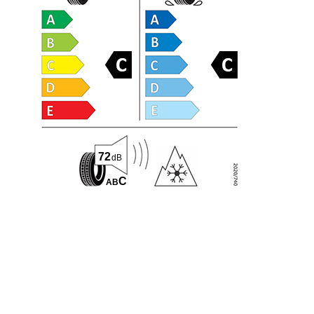
72
dB
C
A
B