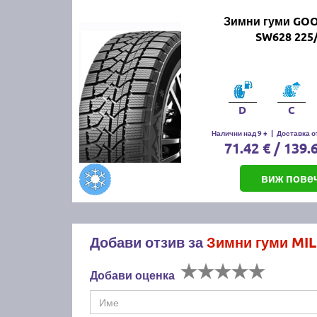
Зимни гуми GO
SW628 225
D
C
Налични над 9 +
|
Доставка от
71.42 € / 139.
виж пове
Добави отзив за
Зимни гуми MI
Добави оценка