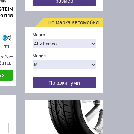
размер
STEIN
0 R18
По марка автомобил
Марка
71
Модел
 до 2 дни
2 лв.
е
Покажи гуми