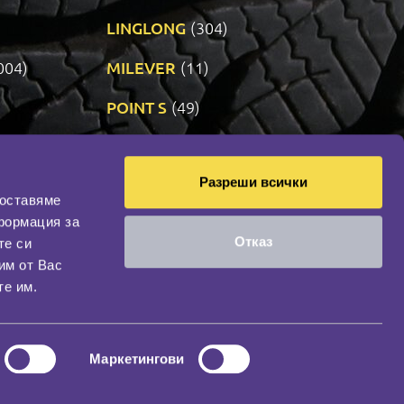
LINGLONG
(304)
004)
MILEVER
(11)
)
POINT S
(49)
SONIX
(191)
Разреши всички
11)
VREDESTEIN
(467)
доставяме
формация за
Отказ
те си
оциална мрежа
им от Вас
НАШИЯТ БЛОГ
те им.
Маркетингови