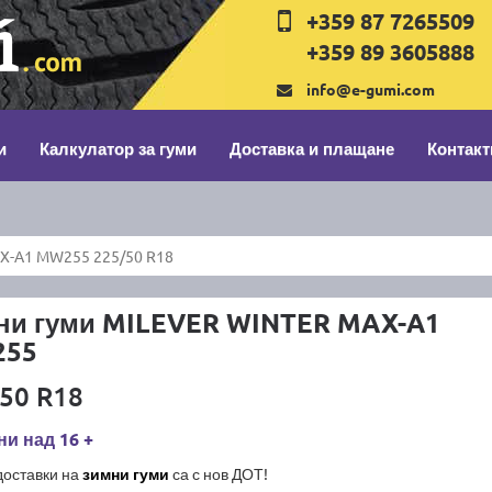
+359 87 7265509
+359 89 3605888
info@e-gumi.com
и
Калкулатор за гуми
Доставка и плащане
Контакт
X-A1 MW255 225/50 R18
ни гуми MILEVER WINTER MAX-A1
55
50 R18
и над 16 +
доставки на
зимни гуми
са с нов ДОТ!