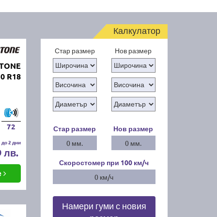
Калкулатор
Стар размер
Нов размер
STONE
50 R18
72
Стар размер
Нов размер
 до 2 дни
0 мм.
0 мм.
9 лв.
Скоростомер при 100
км/ч
е
0 км/ч
Намери гуми с новия