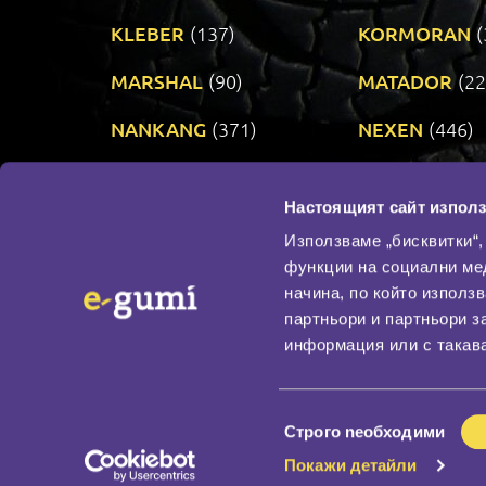
KLEBER
(137)
KORMORAN
(
MARSHAL
(90)
MATADOR
(22
NANKANG
(371)
NEXEN
(446)
PRINX
(34)
RIKEN
(321)
Настоящият сайт използ
TAURUS
(303)
TOYO
(482)
Използваме „бисквитки“,
функции на социални ме
начина, по който използ
По бранд
партньори и партньори з
Промотирани гуми
информация или с такава
Доставка и плащане
Политика за поверите
Избор
Строго nеобходими
на
Покажи детайли
съгласие