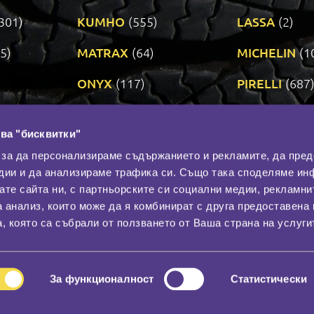
301)
KUMHO
(555)
LASSA
(2)
5)
MATRAX
(64)
MICHELIN
(1
ONYX
(117)
PIRELLI
(687
ROADSTONE
(3)
SAVA
(1)
ва "бисквитки"
TRIANGLE
(273)
UNIROYAL
(3
 за да персонализираме съдържанието и рекламите, да пре
дии и да анализираме трафика си. Също така споделяме ин
вате сайта ни, с партньорските си социални медии, рекламни
Контакти
С
а анализ, които може да я комбинират с друга предоставена 
За нас
, която са събрали от ползването от Ваша страна на услуги
Общи условия
лност
Гаранция
За функционалност
Статистически
© 2026
All rights reserved.