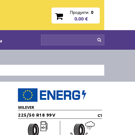
Продукти:
0
0.00 €
и
MILEVER
225/50 R18 99V
C1