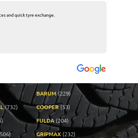
ices and quick tyre exchange.
Приемливо вре
VENDI - 27.04.2
BARUM
(229)
L
(732)
COOPER
(53)
6)
FULDA
(204)
(506)
GRIPMAX
(232)