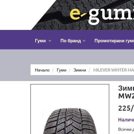
Гуми
По бранд
Промотирани гум
Начало
Гуми
Зимни
MILEVER WINTER MA
Зим
MW2
225/
Наличн
Всички 