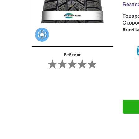
Безпла
Товар
Скоро
Run-fl
Рейтинг