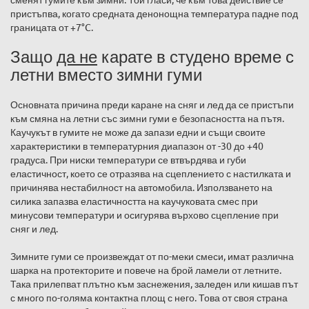
пристъпва, когато средната денонощна температура падне под
границата от +7°C.
Защо
да не
карате в студено време с
летни вместо зимни гуми
Основната причина преди каране на сняг и лед да се пристъпи
към смяна на летни със зимни гуми е безопасността на пътя.
Каучукът в гумите не може да запази едни и същи своите
характеристики в температурния диапазон от -30 до +40
градуса. При ниски температури се втвърдява и губи
еластичност, което се отразява на сцеплението с настилката и
причинява нестабилност на автомобила. Използването на
силика запазва еластичността на каучуковата смес при
минусови температури и осигурява върхово сцепление при
сняг и лед.
Зимните гуми се произвеждат от по-меки смеси, имат различна
шарка на протекторите и повече на брой ламели от летните.
Така прилепват плътно към заснежения, заледен или кишав път
с много по-голяма контактна площ с него. Това от своя страна