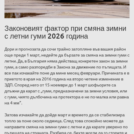
Законовият фактор при смяна зимни
с летни гуми 2026 година
Дори и прогнозата да сочи трайно затопляне във вашия район
още преди 1 март, недейте да бързате за смяна на зимни гуми с
летни. Да, в България няма действащ конкретен закон за зимни
гуми, а само разпоредби в Закона за движение по пътищата. И
все пак изчакайте поне да мине месец февруари. Причината е в
приетото в края на 2016 година на второ четене изменение в
ЗДП. Според него от 15 ноември до 1 март шофьорите са
длъжни да карат с „гуми, предназначени за зимни условия, или
с гуми, чиято дълбочина на протектора е не по-малка или равна
на 4 мм”.
Затова изчакайте да дойде март и времето да се стабилизира
топло за поне около седмица. След това спокойно можете да
направите смяна на зимни гуми с летни и да карате уверено по
пътищата на страната. Разбира се, бихте могли да го сторите и