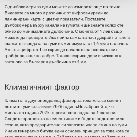
С дълбокомери за гуми можете да измерите още по-точно.
Видовете са много и различни: от цифрови уреди до
ламинирани карти с цветни показатели. Поставете
дълбокомера върху канала на гумата и ще знаете колко сте
близо до минималната дълбочина. С монета от 1 лев също
можете да проверите. Ако нейната жълта част докрай потъне в
шарките в средата на гумите, минимумът от 1,6 мм е наличен.
Ако пък цифрата 1 се скрие до началото на основата си в
грайфера, още по-добре. Тогава покрива дори изискваната
законово за България дълбочина от 4 мм.
Климатичният фактор
Климатът е друг определящ фактор за това кога се сменят
летните гуми със зимни 2026 година.Не забравяйте, че
миналата година 2025 първият сняг падна на 1 октоври.
Следете прогнозата на синоптиците и бъдете подготвени за
сезона, като предварително си запазите час за смяна на гуми.
Иначе генерално битува един основен принцип за това кога се
сменят гумите към зимни. Той гласи, че към това действие се