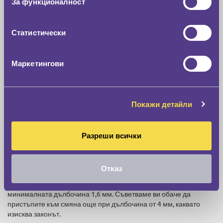
За функционалност
Статистически
Маркетингови
Покажи детайли
Как се проверява грайфер на гума за минимална
дълбочина
Разреши всички
Що се отнася до това как се проверява грайфер на гума, ето и
нашите бързи съвети. Първо вижте индикаторите за износване
на протектора, вградени в каналите на гумите. Ако гумата се е
Отказ
износила до нивото на тези малки хоризонтални ленти,
равномерно разположени по периферията, сте достигнали
минималната дълбочина 1,6 мм. Съветваме ви обаче да
пристъпите към смяна още при дълбочина от 4 мм, каквато
изисква законът.