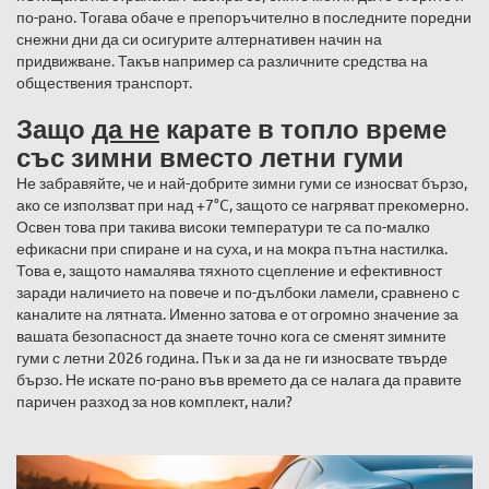
по-рано. Тогава обаче е препоръчително в последните поредни
снежни дни да си осигурите алтернативен начин на
придвижване. Такъв например са различните средства на
обществения транспорт.
Защо
да не
карате в топло време
със зимни вместо летни гуми
Не забравяйте, че и най-добрите зимни гуми се износват бързо,
ако се използват при над +7°C, защото се нагряват прекомерно.
Освен това при такива високи температури те са по-малко
ефикасни при спиране и на суха, и на мокра пътна настилка.
Това е, защото намалява тяхното сцепление и ефективност
заради наличието на повече и по-дълбоки ламели, сравнено с
каналите на лятната. Именно затова е от огромно значение за
вашата безопасност да знаете точно кога се сменят зимните
гуми с летни 2026 година. Пък и за да не ги износвате твърде
бързо. Не искате по-рано във времето да се налага да правите
паричен разход за нов комплект, нали?