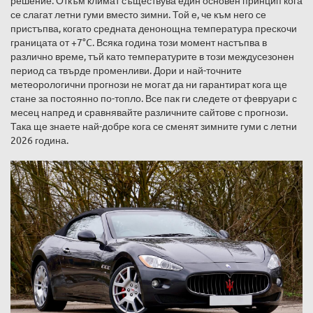
решение. Откъм климат съществува един основен принцип кога
се слагат летни гуми вместо зимни. Той е, че към него се
пристъпва, когато средната денонощна температура прескочи
границата от +7°C. Всяка година този момент настъпва в
различно време, тъй като температурите в този междусезонен
период са твърде променливи. Дори и най-точните
метеорологични прогнози не могат да ни гарантират кога ще
стане за постоянно по-топло. Все пак ги следете от февруари с
месец напред и сравнявайте различните сайтове с прогнози.
Така ще знаете най-добре кога се сменят зимните гуми с летни
2026 година.