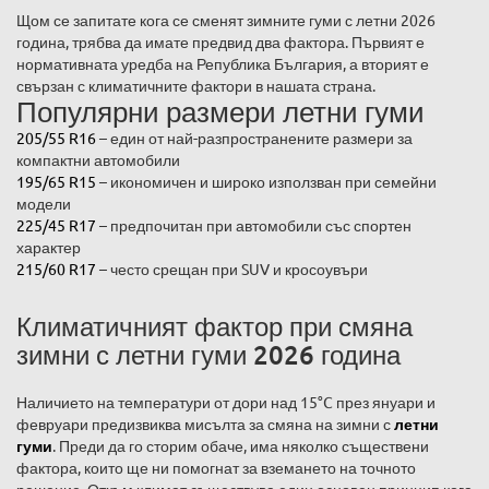
Щом се запитате кога се сменят зимните гуми с летни 2026
година, трябва да имате предвид два фактора. Първият е
нормативната уредба на Република България, а вторият е
свързан с климатичните фактори в нашата страна.
Популярни размери летни гуми
205/55 R16
– един от най-разпространените размери за
компактни автомобили
195/65 R15
– икономичен и широко използван при семейни
модели
225/45 R17
– предпочитан при автомобили със спортен
характер
215/60 R17
– често срещан при SUV и кросоувъри
Климатичният фактор при смяна
зимни с летни гуми 2026 година
Наличието на температури от дори над 15°C през януари и
февруари предизвиква мисълта за смяна на зимни с
летни
гуми
. Преди да го сторим обаче, има няколко съществени
фактора, които ще ни помогнат за вземането на точното