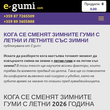
Продукти:
0
0.00
+359 87 7265509
+359 89 3605888
КОГА СЕ СМЕНЯТ ЗИМНИТЕ ГУМИ С
ЛЕТНИ И ЛЕТНИТЕ СЪС ЗИМНИ
публикувана
от
E-gumi
Искате да разберете кога настъпва точният момент да
извършите смяна на зимни с
летни гуми
и на летни със
зимни?
В този текст ще научите всички фактори, които
трябва да вземете предвид за целта. Така ще си помогнете
да шофирате възможно най-сигурно и удобно, като не
губите време за чакане по опашки пред гумаджийницата.
КОГА СЕ СМЕНЯТ ЗИМНИТЕ
ГУМИ С ЛЕТНИ 2026 ГОДИНА