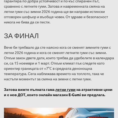
гарантира по-добра устойчивост и по-къс спирачен път,
сравнено с летните гуми. Затова и навременната смяна на
летни гуми със зимни 2026 година ще ви направи истински
отговорен шофьор и въобще човек. От здраве и безопасност
никога не бива да се пести.
ЗА ФИНАЛ
Вече би трябвало да сте наясно кога се сменят зимните гуми с
летни 2026 година и кога се сменят летните гуми със зимни.
Откъм закон двете дати, които трябва да удебелите в календара
си, са 15 ноември и 1 март. Откъм климат пък следете като
ориентир границата от +7°C в средната денонощна
температура. Сега наближава времето на топлото, така че
настъпи моментът за смяна на зимни с летни гуми.
Затова вижте пълната гама
летни гуми
на атрактивни цени
и с нов ДОТ, които онлайн магазин E-Gumi ви предлага.