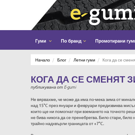
Гуми
По бранд
Промотирани гум
Начало
Блог
Летни гуми
Кога да се смен
КОГА ДА СЕ СМЕНЯТ З
публикувана
от
E-gumi
Не вярвахме, че може да има по-мека зима от минало
над 15°C през януари и февруари предизвиква мисъл
които ще ни помогнат при вземането на точното ре
не бива никога да се пренебрегва. Било стари, бил
трайно надхвърли границата от +7°C.