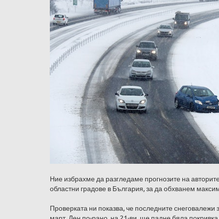
Ние избрахме да разгледаме прогнозите на авторит
областни градове в България, за да обхванем максим
Проверката ни показва, че последните снеговалежи з
март. Ден по-рано, на 21-ви, ще падне бяла покривка