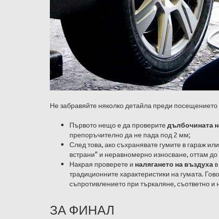
Не забравяйте няколко детайла преди посещението
Първото нещо е да проверите
дълбочината н
препоръчително да не пада под 2 мм;
След това, ако съхранявате гумите в гараж ил
встрани” и неравномерно износване, оттам до 
Накрая проверете и
налягането на въздуха
в
традиционните характеристики на гумата. Гово
съпротивлението при търкаляне, съответно и н
ЗА ФИНАЛ