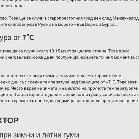
еверозапада.
ово. Това ще се случи в старопрестолния град ден след Междунаро
ите снеговалежи в Русе и на морето – във Варна и Бургас.
ра от 7°C
 това да се случи около 10-15 март за цялата страна. Това плюс
 снеговалежи може да ви послужи да изберете точния момент за с
няг и тогава в първия възможен момент да се отправите към
едни дни със средна температура над границата от +7°C. Това важи
вечер. Често в края на зимата и началото на пролетта температурите
щието. Тогава карането дори и с нови летни гуми увеличава риска от
ране на времето с поне една седмица постоянство преди посещение
КТОР
при зимни и летни гуми