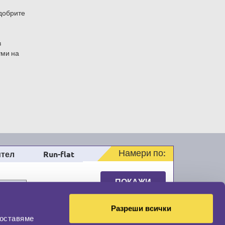
-добрите
в
уми на
Намери по:
тел
Run-flat
ПОКАЖИ
РЕЗУЛТАТ
Разреши всички
доставяме