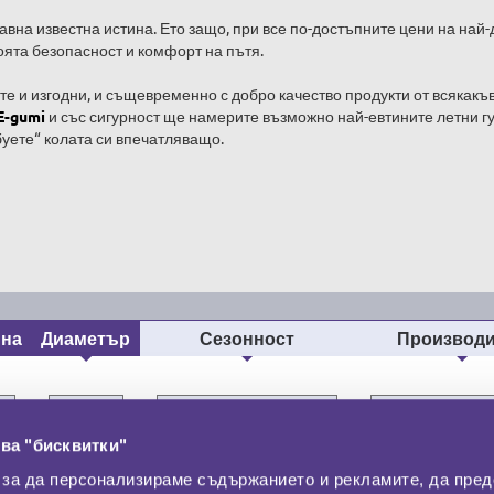
давна известна истина. Ето защо, при все по-достъпните цени на най
оята безопасност и комфорт на пътя.
ете и изгодни, и същевременно с добро качество продукти от всякакъ
E-gumi
и със сигурност ще намерите възможно най-евтините летни г
буете“ колата си впечатляващо.
ина
Диаметър
Сезонност
Производи
ва "бисквитки"
 за да персонализираме съдържанието и рекламите, да пре