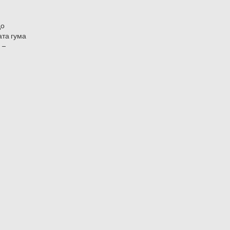
до
ата гума
 –