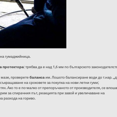
 на гумаджийница.
а протектора
: трябва да е над 1,6 мм по българското законодателст
и мазе, проверете
баланса
им. Лошото балансиране води до т.нар. „
съкращаване на сроковете за покупка на нови летни гуми;
 тях. Ако то е по-малко от препоръчаното от производителя, се влош
рим за спирачния път, реакцията при завой и увеличаване на
а разхода на гориво.