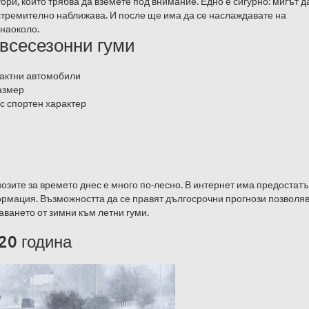
ри, които трябва да вземете под внимание. Едно е сигурно: мигът д
стремително наближава. И после ще има да се наслаждавате на
 наоколо.
всесезонни гуми
пактни автомобили
азмер
с спортен характер
озите за времето днес е много по-лесно. В интернет има предостат
ормация. Възможността да се правят дългосрочни прогнози позволяв
ването от зимни към летни гуми.
20 година