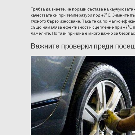
Трябва да знаете, че поради състава на каучуковата 
качествата си при температури под +7°C. Зимните пъ
тяхното бързо износване. Така те са по-малко ефикас
също намалява ефективност и сцепление при +7°C п
ламелите. По тази причина е много важно за безопас
Важните проверки преди посе