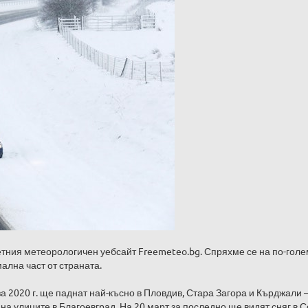
етния метеорологичен уебсайт Freemeteo.bg. Спряхме се на по-гол
ална част от страната.
а 2020 г. ще паднат най-късно в Пловдив, Стара Загора и Кърджали –
 на улиците в Благоевград. На 20 март за последно ще видят сняг в 