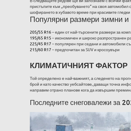
В следващите редове ще ви запознаем с всички факто
пристъпите към „преобуването“ на своя автомобил 
шофирането в хубавото време при красивите гледки
Популярни размери зимни и 
205/55 R16
– един от най-търсените размери за ком
195/65 R15
– икономичен и широко разпространен р
225/45 R17
– популярен при седани и автомобили съ
215/60 R17
– предпочитан за SUV и кросоувъри
КЛИМАТИЧНИЯТ ФАКТОР
Той определено е най-важният, а следенето на прогн
брой и като качество уебсайтове, даващи точна инф
направим отрано планове кога да извършим премина
Последните снеговалежи за 20