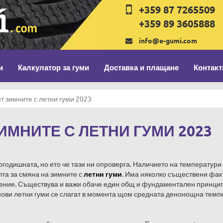
+359 87 7265509
+359 89 3605888
info@e-gumi.com
и
Калкулатор за гуми
Доставка и плащане
Контакт
ят зимните с летни гуми 2023
ИМНИТЕ С ЛЕТНИ ГУМИ 2023
годишната, но ето че тази ни опроверга. Наличието на температури
та за смяна на зимните с
летни гуми
. Има няколко съществени фак
шение. Съществува и важи обаче един общ и фундаментален принцип
о нови летни гуми се слагат в момента щом средната денонощна тем