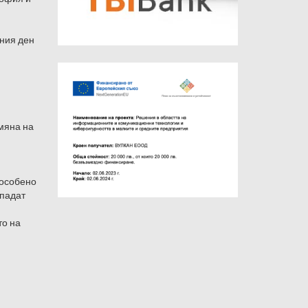
дния ден
мяна на
 особено
 падат
то на