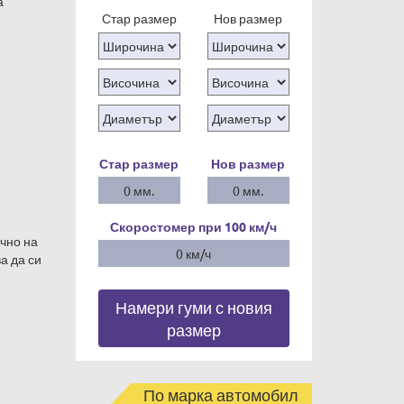
а
Стар размер
Нов размер
Стар размер
Нов размер
0 мм.
0 мм.
Скоростомер при 100
км/ч
ъчно на
0 км/ч
а да си
Намери гуми с новия
размер
По марка автомобил