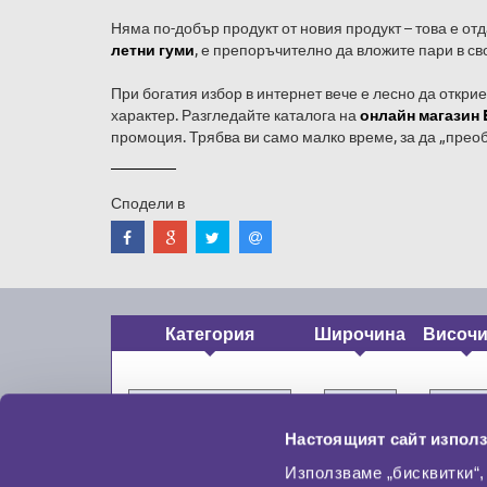
Няма по-добър продукт от новия продукт – това е от
летни гуми
, е препоръчително да вложите пари в св
При богатия избор в интернет вече е лесно да откри
характер. Разгледайте каталога на
онлайн магазин 
промоция. Трябва ви само малко време, за да „прео
Сподели в
Категория
Широчина
Височ
Настоящият сайт използ
Използваме „бисквитки“,