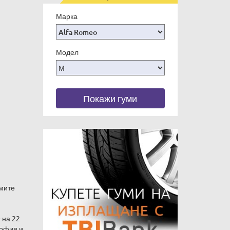
Марка
Модел
Покажи гуми
емите
 на 22
София и