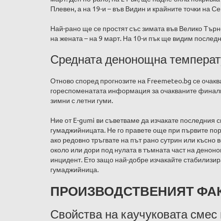
Плевен, а на 19-и – във Видин и крайните точки на С
Най-рано ще се простят със зимата във Велико Търн
на жената – на 9 март. На 10-и пък ще видим последн
Средната денонощна температу
Отново според прогнозите на Freemeteo.bg се очаква
гореспоменатата информация за очакваните финални
зимни с летни гуми.
Ние от E-gumi ви съветваме да изчакате последния с
гумаджийницата. Не го правете още при първите пор
ако редовно тръгвате на път рано сутрин или късно 
около или дори под нулата в тъмната част на деноно
инцидент. Ето защо най-добре изчакайте стабилизи
гумаджийница.
ПРОИЗВОДСТВЕНИЯТ ФА
Свойства на каучуковата смес 