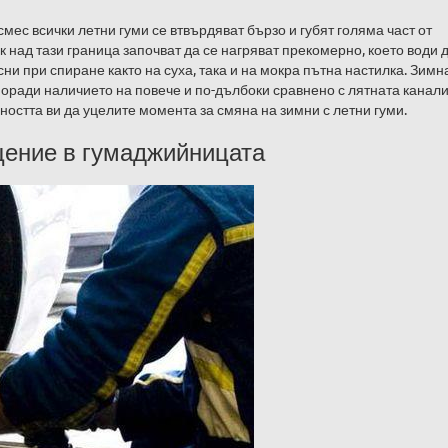
смес всички летни гуми се втвърдяват бързо и губят голяма част от
к над тази граница започват да се нагряват прекомерно, което води 
ни при спиране както на суха, така и на мокра пътна настилка. Зимн
оради наличието на повече и по-дълбоки сравнено с лятната канали
ността ви да уцелите момента за смяна на зимни с летни гуми.
щение в гумаджийницата