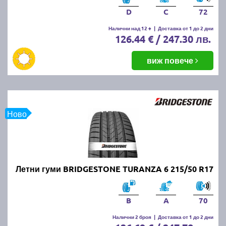
D
C
72
Налични над 12 +
|
Доставка от 1 до 2 дни
126.44 € / 247.30 лв.
виж повече
Ново
Летни гуми BRIDGESTONE TURANZA 6 215/50 R17
B
A
70
Налични 2 броя
|
Доставка от 1 до 2 дни