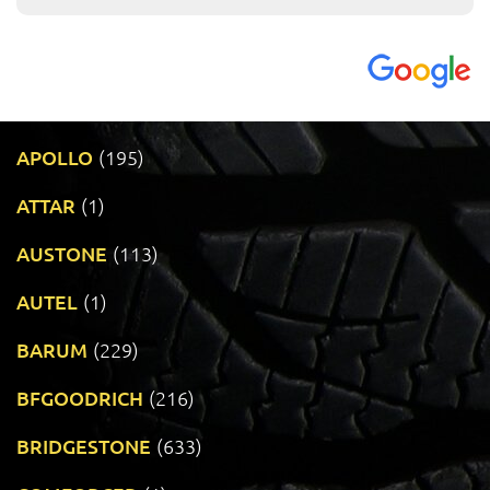
APOLLO
(195)
ATTAR
(1)
AUSTONE
(113)
AUTEL
(1)
BARUM
(229)
BFGOODRICH
(216)
BRIDGESTONE
(633)