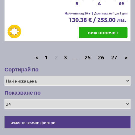
B
A
69
Налични над 20 +
|
Доставка от 1 до 2 дни
130.38 € / 255.00 лв.
виж повече
<
1
2
3
...
25
26
27
>
Сортирай по
Показване по
изчисти всички филтри