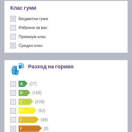
Клас гуми
Бюджетни гуми
Избрани за вас
Премиум клас
Среден клас
Разход на гориво
(27)
A
(169)
B
(336)
C
(52)
D
(49)
E
(0)
F