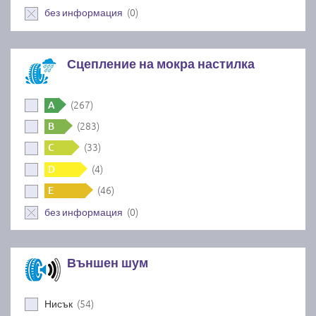
(0)
без информация
Сцепление на мокра настилка
(267)
A
(283)
B
(33)
C
(4)
D
(46)
E
(0)
без информация
Външен шум
(54)
Нисък