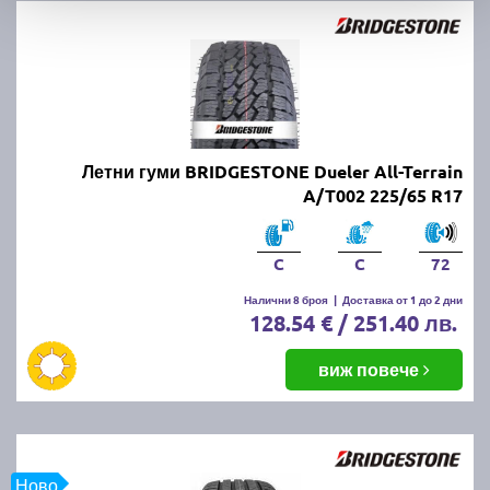
Летни гуми BRIDGESTONE Dueler All-Terrain
A/T002 225/65 R17
C
C
72
Налични 8 броя
|
Доставка от 1 до 2 дни
128.54 € / 251.40 лв.
виж повече
Ново