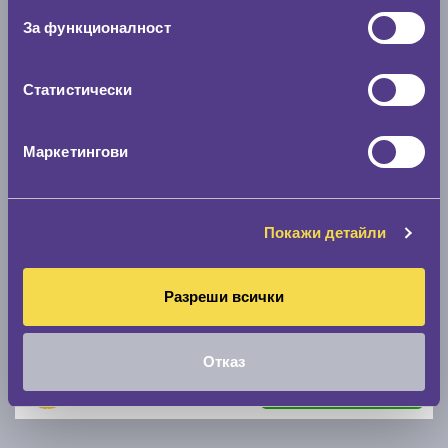
За функционалност
Статистически
Маркетингови
Летни гуми BRIDGESTONE POTENZA SPORT EVO
215/50 R17
Покажи детайли
C
A
72
Разреши всички
Налични над 20 +
|
Доставка от 1 до 2 дни
126.96 € / 248.31 лв.
Отказ
виж повече