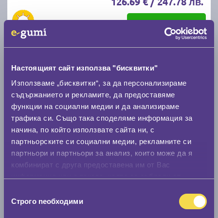
126.69 € / 247.78 лв.
виж повече
Настоящият сайт използва "бисквитки"
Използваме „бисквитки“, за да персонализираме
съдържанието и рекламите, да предоставяме
функции на социални медии и да анализираме
трафика си. Също така споделяме информация за
Летни гуми BRIDGESTONE Dueler All-Terrain
начина, по който използвате сайта ни, с
A/T002 215/65 R16
партньорските си социални медии, рекламните си
партньори и партньори за анализ, които може да я
комбинират с друга предоставена им от Вас
C
C
72
информация или с такава, която са събрали от
Налични 4 броя
|
Доставка от 1 до 2 дни
ползването от Ваша страна на услугите им.
Избор
126.90 € / 248.19 лв.
Строго nеобходими
на
виж повече
съгласие