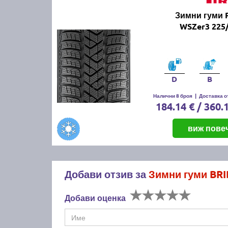
Зимни гуми 
WSZer3 225
D
B
Налични 8 броя
|
Доставка от
184.14 € / 360.
виж пове
Добави отзив за
Зимни гуми BRI
Добави оценка