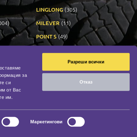
LINGLONG
(305)
004)
MILEVER
(11)
)
POINT S
(49)
SONIX
(192)
Разреши всички
12)
VREDESTEIN
(469)
доставяме
формация за
Отказ
те си
оциална мрежа
им от Вас
НАШИЯТ БЛОГ
те им.
Маркетингови