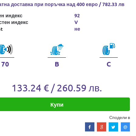
тна доставка при поръчка над 400 евро / 782.33 лв
ен индекс
92
стен индекс
V
at
не
70
B
C
133.24 € / 260.59 лв.
Купи
Сподели в