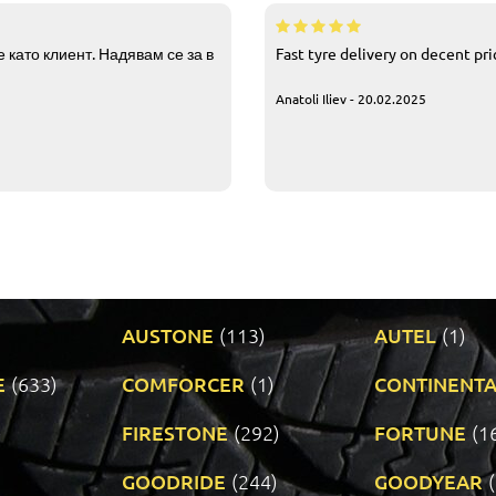
 като клиент. Надявам се за в
Fast tyre delivery on decent pr
Anatoli Iliev - 20.02.2025
AUSTONE
(113)
AUTEL
(1)
E
(633)
COMFORCER
(1)
CONTINENTA
)
FIRESTONE
(292)
FORTUNE
(1
GOODRIDE
(244)
GOODYEAR