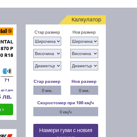
Калкулатор
Стар размер
Нов размер
ENTAL
 870 P
40 R18
71
Стар размер
Нов размер
 до 2 дни
0 мм.
0 мм.
5 лв.
Скоростомер при 100
км/ч
е
0 км/ч
Намери гуми с новия