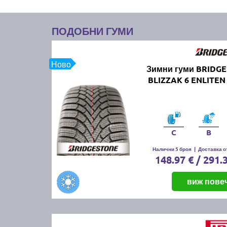
ПОДОБНИ ГУМИ
Ново
Зимни гуми BRIDG
BLIZZAK 6 ENLITEN
C
B
Налични 5 броя
|
Доставка от
148.97 € / 291.
виж пове