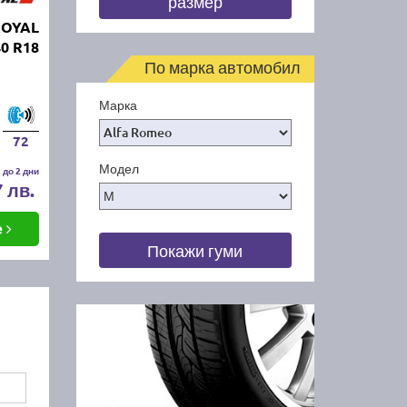
размер
ROYAL
40 R18
По марка автомобил
Марка
72
Модел
 до 2 дни
7 лв.
е
Покажи гуми