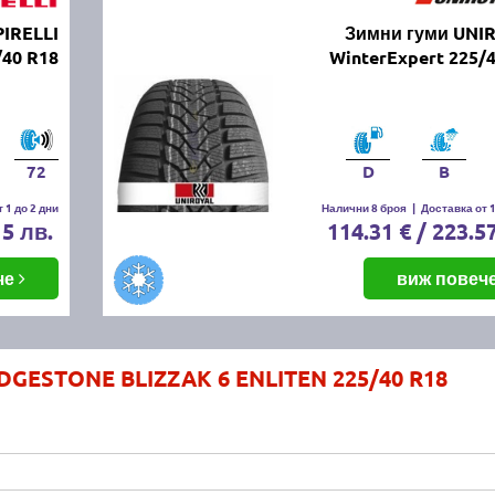
PIRELLI
Зимни гуми UNI
/40 R18
WinterExpert 225/
72
D
B
 1 до 2 дни
Налични 8 броя
|
Доставка от 1
15 лв.
114.31 € / 223.5
че
виж повеч
DGESTONE BLIZZAK 6 ENLITEN 225/40 R18