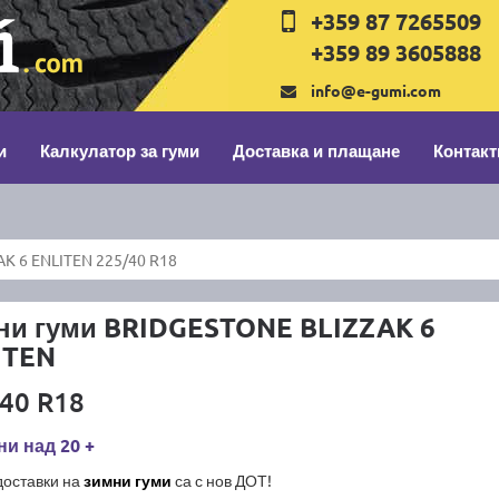
+359 87 7265509
+359 89 3605888
info@e-gumi.com
и
Калкулатор за гуми
Доставка и плащане
Контакт
K 6 ENLITEN 225/40 R18
ни гуми BRIDGESTONE BLIZZAK 6
ITEN
40 R18
и над 20 +
доставки на
зимни гуми
са с нов ДОТ!