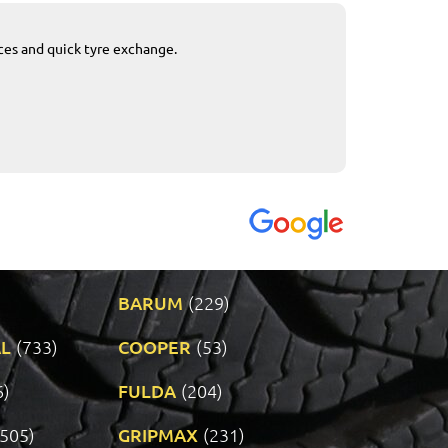
ices and quick tyre exchange.
Приемливо вре
VENDI - 27.04.2
BARUM
(229)
L
(733)
COOPER
(53)
6)
FULDA
(204)
(505)
GRIPMAX
(231)