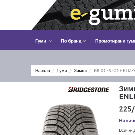
Гуми
По бранд
Промотирани гум
Начало
Гуми
Зимни
BRIDGESTONE BLIZZA
Зим
ENL
225/
Наличн
Всички 