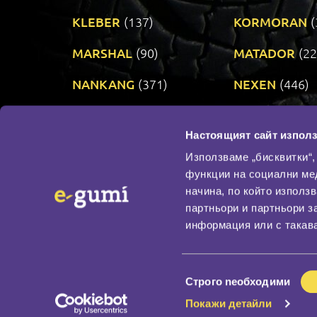
KLEBER
(137)
KORMORAN
(
MARSHAL
(90)
MATADOR
(22
NANKANG
(371)
NEXEN
(446)
PRINX
(34)
RIKEN
(321)
Настоящият сайт използ
TAURUS
(302)
TOYO
(483)
Използваме „бисквитки“,
функции на социални ме
начина, по който използ
По бранд
партньори и партньори з
Промотирани гуми
информация или с такава
Доставка и плащане
Политика за поверите
Избор
Строго nеобходими
на
Покажи детайли
съгласие