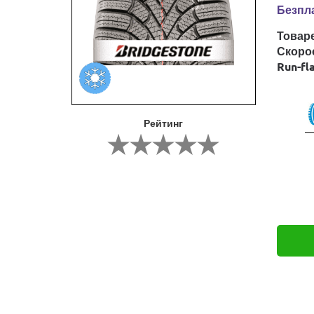
Безпла
Товар
Скоро
Run-fl
Рейтинг