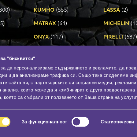
300)
KUMHO
(555)
LASSA
(2)
5)
MATRAX
(64)
MICHELIN
(1
ONYX
(117)
PIRELLI
(687
ROADSTONE
(3)
SAVA
(1)
ва "бисквитки"
TRIANGLE
(273)
UNIROYAL
(3
 за да персонализираме съдържанието и рекламите, да пре
дии и да анализираме трафика си. Също така споделяме ин
вате сайта ни, с партньорските си социални медии, рекламни
Контакти
С
а анализ, които може да я комбинират с друга предоставена 
За нас
, която са събрали от ползването от Ваша страна на услуги
Общи условия
лност
Гаранция
За функционалност
Статистически
© 2026
All rights reserved.