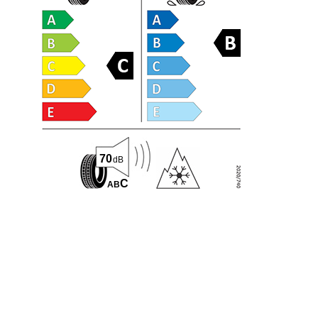
70
dB
C
A
B