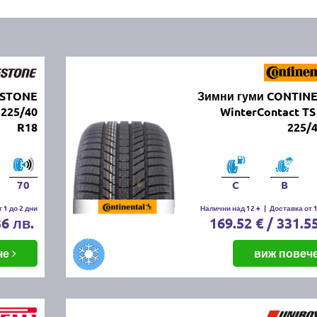
ESTONE
Зимни гуми CONTIN
 225/40
WinterContact TS
R18
225/
70
C
B
 1 до 2 дни
Налични над 12 +
|
Доставка от 1
36 лв.
169.52 € / 331.5
че
виж повеч