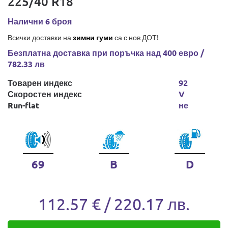
225/40 R18
Налични 6 броя
Всички доставки на
зимни гуми
са с нов ДОТ!
Безплатна доставка при поръчка над 400 евро /
782.33 лв
Товарен индекс
92
Скоростен индекс
V
Run-flat
не
69
B
D
112.57 € / 220.17 лв.