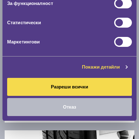
За функционалност
0 км/ч
Статистически
Намери гуми с новия размер
Маркетингови
По марка автомобил
Марка
Покажи детайли
Модел
Разреши всички
Отказ
Покажи гуми