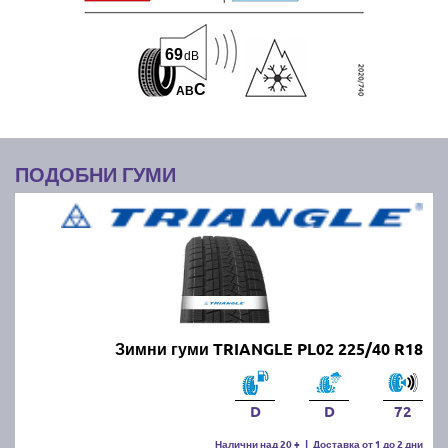
69
dB
C
A
B
ПОДОБНИ ГУМИ
Зимни гуми TRIANGLE PL02 225/40 R18
D
D
72
Налични над 20 +
|
Доставка от 1 до 2 дни