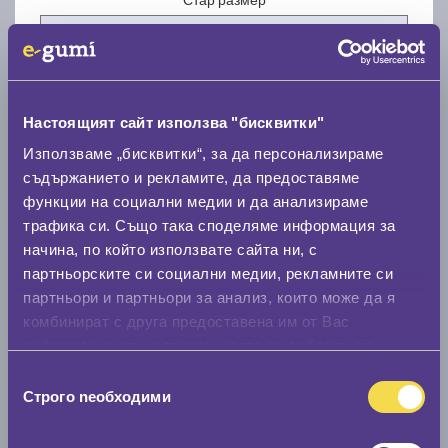
Настоящият сайт използва "бисквитки"
Нов размер
Използваме „бисквитки“, за да персонализираме
съдържанието и рекламите, да предоставяме
функции на социални медии и да анализираме
трафика си. Също така споделяме информация за
начина, по който използвате сайта ни, с
партньорските си социални медии, рекламните си
партньори и партньори за анализ, които може да я
Стар размер
комбинират с друга предоставена им от Вас
0 мм.
информация или с такава, която са събрали от
ползването от Ваша страна на услугите им.
Нов размер
Избор
Строго nеобходими
на
0 мм.
съгласие
Скоростомер при 100
км/ч