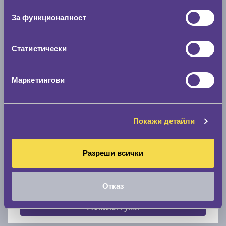
съгласие
0 мм.
За функционалност
Скоростомер при 100
км/ч
0 км/ч
Статистически
Намери гуми с новия размер
Маркетингови
По марка автомобил
Покажи детайли
Марка
Разреши всички
Модел
Отказ
Покажи гуми