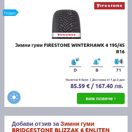
Ново
Зимни гуми FIRESTONE WINTERHAWK 4 195/45
R16
D
B
71
Налични 6 броя
|
Доставка от 1 до 2 дни
85.59 € / 167.40 лв.
виж повече
Добави отзив за
Зимни гуми
BRIDGESTONE BLIZZAK 6 ENLITEN