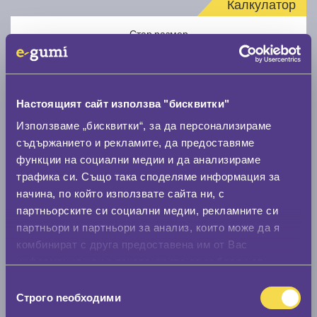
Калкулатор
Стар размер
Настоящият сайт използва "бисквитки"
Използваме „бисквитки“, за да персонализираме
Нов размер
съдържанието и рекламите, да предоставяме
функции на социални медии и да анализираме
трафика си. Също така споделяме информация за
начина, по който използвате сайта ни, с
партньорските си социални медии, рекламните си
партньори и партньори за анализ, които може да я
комбинират с друга предоставена им от Вас
Стар размер
информация или с такава, която са събрали от
0 мм.
ползването от Ваша страна на услугите им.
Избор
Строго nеобходими
Нов размер
на