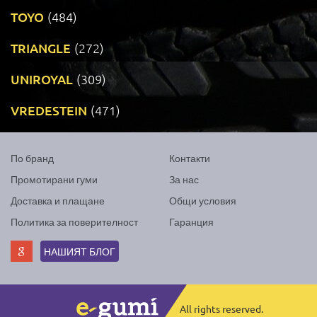
TOYO
(484)
TRIANGLE
(272)
UNIROYAL
(309)
VREDESTEIN
(471)
По бранд
Контакти
Промотирани гуми
За нас
Доставка и плащане
Общи условия
Политика за поверителност
Гаранция
НАШИЯТ БЛОГ
All rights reserved.