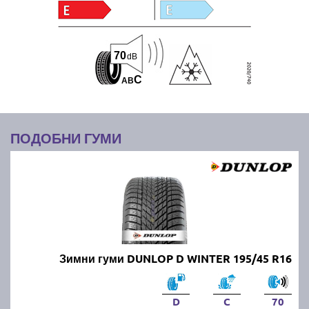
70
dB
C
A
B
ПОДОБНИ ГУМИ
Зимни гуми DUNLOP D WINTER 195/45 R16
D
C
70