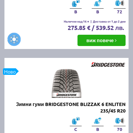
B
B
72
Налични над 16 +
|
Доставка от 1 до 2 дни
275.85 € / 539.52 лв.
виж повече
Ново
Зимни гуми BRIDGESTONE BLIZZAK 6 ENLITEN
235/45 R20
C
B
70