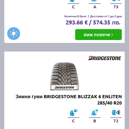
C
A
73
Налични 8 броя
|
Доставка от 1 до 2 дни
293.66 € / 574.35 лв.
виж повече
Зимни гуми BRIDGESTONE BLIZZAK 6 ENLITEN
285/40 R20
C
B
72