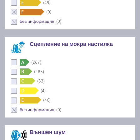
(49)
E
(0)
F
(0)
без информация
Сцепление на мокра настилка
(267)
A
(283)
B
(33)
C
(4)
D
(46)
E
(0)
без информация
Външен шум