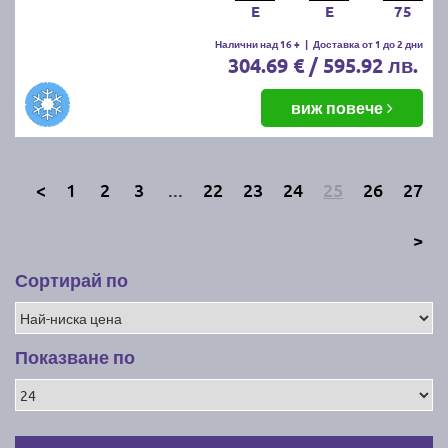
E
E
75
Налични над 16 +
|
Доставка от 1 до 2 дни
304.69 € / 595.92 лв.
виж повече
<
1
2
3
...
22
23
24
25
26
27
>
Сортирай по
Показване по