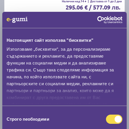
Налични над 14 +
|
Доставка от 1 до 2 дни
295.06 € / 577.09 лв.
виж повече
Настоящият сайт използва "бисквитки"
Използваме „бисквитки“, за да персонализираме
съдържанието и рекламите, да предоставяме
функции на социални медии и да анализираме
трафика си. Също така споделяме информация за
начина, по който използвате сайта ни, с
Зимни гуми BRIDGESTONE BLIZZAK 6 ENLITEN
партньорските си социални медии, рекламните си
265/40 R21
партньори и партньори за анализ, които може да я
комбинират с друга предоставена им от Вас
информация или с такава, която са събрали от
C
B
72
ползването от Ваша страна на услугите им.
Избор
Налични над 16 +
|
Доставка от 1 до 2 дни
Строго nеобходими
296.35 € / 579.61 лв.
на
съгласие