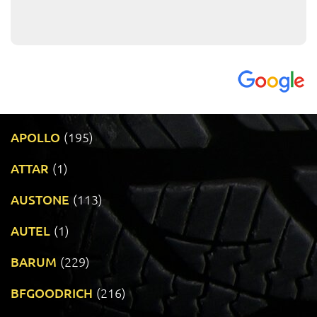
APOLLO
(195)
ATTAR
(1)
AUSTONE
(113)
AUTEL
(1)
BARUM
(229)
BFGOODRICH
(216)