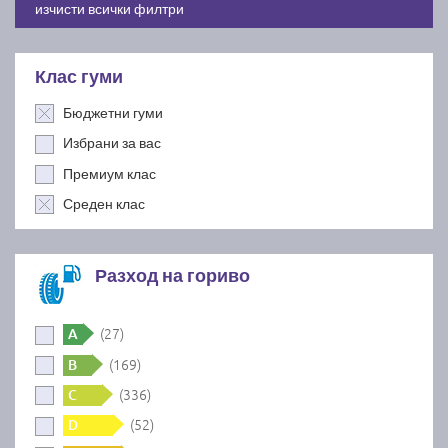
изчисти всички филтри
Клас гуми
Бюджетни гуми
Избрани за вас
Премиум клас
Среден клас
Разход на гориво
(27)
A
(169)
B
(336)
C
(52)
D