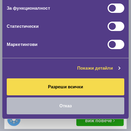
виж повече
За функционалност
Статистически
Маркетингови
Зимни гуми BRIDGESTONE BLIZZAK 6 ENLITEN
Покажи детайли
275/45 R21
Разреши всички
B
B
72
Налични над 20 +
|
Доставка от 1 до 2 дни
Отказ
298.42 € / 583.66 лв.
виж повече