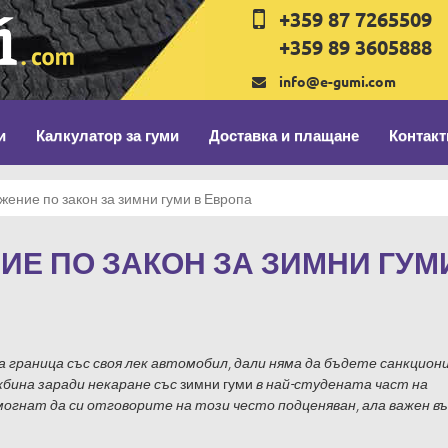
+359 87 7265509
+359 89 3605888
info@e-gumi.com
и
Калкулатор за гуми
Доставка и плащане
Контакт
ение по закон за зимни гуми в Европа
Е ПО ЗАКОН ЗА ЗИМНИ ГУМ
а граница със своя лек автомобил, дали няма да бъдете санкцион
зимни гуми
бина заради некаране със
в най-студената част на
могнат да си отговорите на този често подценяван, ала важен въ