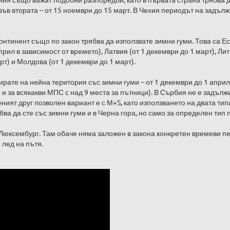
 във втората – от 15 ноември до 15 март. В Чехия периодът на задъл
онтинент също по закон трябва да използвате зимни гуми. Това са Е
прил в зависимост от времето), Латвия (от 1 декември до 1 март), Лит
рт) и Молдова (от 1 декември до 1 март).
те на нейна територия със зимни гуми – от 1 декември до 1 април,
 и за всякакви МПС с над 9 места за пътници). В Сърбия не е задъл
ният друг позволен вариант е с М+S, като използването на двата тип
ва да сте със зимни гуми и в Черна гора, но само за определен тип
 Люксембург. Там обаче няма заложен в закона конкретен времеви пе
 лед на пътя.