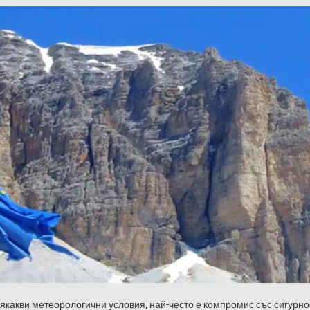
всякакви метеорологични условия, най-често е компромис със сигурно