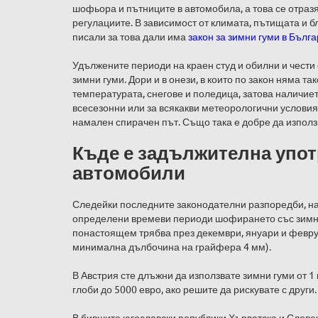
шофьора и пътниците в автомобила, а това се отразя
регулациите. В зависимост от климата, пътищата и б
писали за това дали има
закон за зимни гуми в Бълг
Удължените периоди на краен студ и обилни и чести
зимни гуми. Дори и в онези, в които по закон няма т
температурата, снегове и поледица, затова наличиет
всесезонни или за всякакви метеорологични условия
намален спирачен път. Също така е добре да използв
Къде е задължителна упот
автомобили
Следейки последните законодателни разпоредби, на
определени времеви периоди шофирането със зимни 
понастоящем трябва през декември, януари и февру
минимална дълбочина на грайфера 4 мм).
В Австрия сте длъжни да използвате зимни гуми от 1
глоби до 5000 евро, ако решите да рискувате с други
В бившите югославски републики Хърватска и Словен