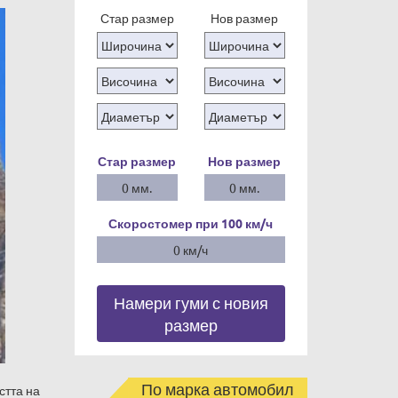
Стар размер
Нов размер
Стар размер
Нов размер
0 мм.
0 мм.
Скоростомер при 100
км/ч
0 км/ч
Намери гуми с новия
размер
По марка автомобил
стта на