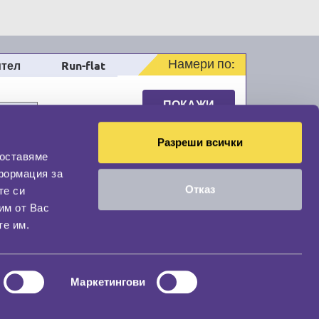
Намери по:
тел
Run-flat
ПОКАЖИ
РЕЗУЛТАТ
Разреши всички
доставяме
формация за
Отказ
те си
оциална мрежа
им от Вас
НАШИЯТ БЛОГ
те им.
Маркетингови