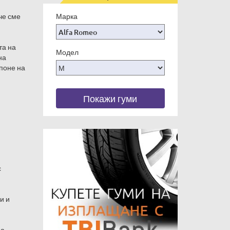
че сме
Марка
та на
Модел
на
 поне на
Покажи гуми
с
и и
да