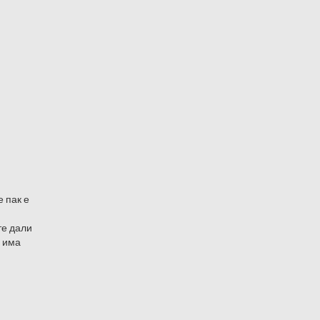
е пак е
те дали
е има