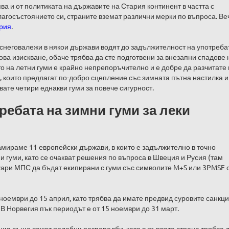
ва и от политиката на държавите на Стария континент в частта с
лагосъстоянието си, страните вземат различни мерки по въпроса. Ве
ария
.
 снеговалежи в някои държави водят до задължителност на употреба
акова изискване, обаче трябва да сте подготвени за внезапни спадове 
о на летни гуми е крайно непрепоръчително и е добре да разчитате
, които предлагат по-добро сцепление със зимната пътна настилка и
ате четири еднакви гуми за повече сигурност.
ребата на зимни гуми
за леки
мираме 11 европейски държави, в които е задължително в точно
гуми, като се очакват решения по въпроса в Швеция и Русия (там
ари МПС да бъдат екипирани с гуми със символите M+S или 3PMSF 
 ноември до 15 април, като трябва да имате предвид суровите санкци
. В Норвегия пък периодът е от 15 ноември до 31 март.
ия също важат подобни разпоредби, като в първата страна трябва 