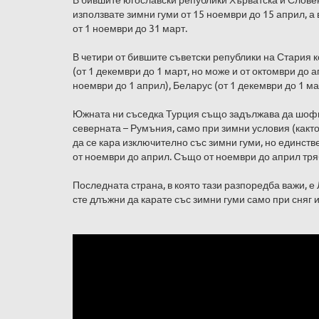
използвате зимни гуми от 15 ноември до 15 април, а
от 1 ноември до 31 март.
В четири от бившите съветски републики на Стария к
(от 1 декември до 1 март, но може и от октомври до а
ноември до 1 април), Беларус (от 1 декември до 1 ма
Южната ни съседка Турция също задължава да шофира
северната – Румъния, само при зимни условия (както
да се кара изключително със зимни гуми, но единстве
от ноември до април. Също от ноември до април тряб
Последната страна, в която тази разпоредба важи, е
сте длъжни да карате със зимни гуми само при сняг и