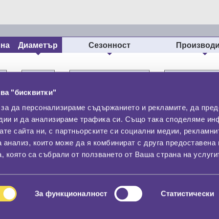
ина
Диаметър
Сезонност
Производи
ва "бисквитки"
 за да персонализираме съдържанието и рекламите, да пре
дии и да анализираме трафика си. Също така споделяме ин
вате сайта ни, с партньорските си социални медии, рекламни
Контакти
С
а анализ, които може да я комбинират с друга предоставена 
За нас
, която са събрали от ползването от Ваша страна на услуги
Общи условия
лност
Гаранция
За функционалност
Статистически
© 2026
All rights reserved.