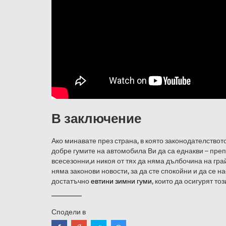
В заключение
Ако минавате през страна, в която законодателствот
добре гумите на автомобила Ви да са еднакви – пре
всесезонни,и никоя от тях да няма дълбочина на гра
няма законови новости, за да сте спокойни и да се 
достатъчно
евтини зимни гуми
, които да осигурят то
Сподели в