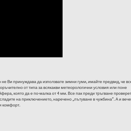
о не Ви принуждава да използвате зимни гуми, имайте предвид, че вс
поръчително от типа за всякакви метеорологични условия или поне
йфера, която да е по-малка от 4 мм. Все пак преди тръгване провере
насладите на приключението, наречено „пътуване в чужбина”. А и веч
зи комфорт.