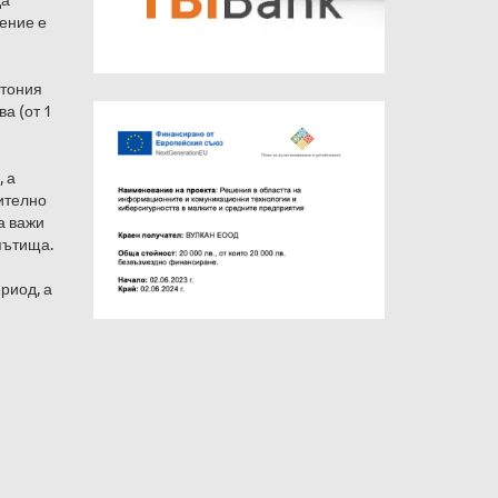
жение е
стония
ва (от 1
 а
жително
а важи
 пътища.
риод, а