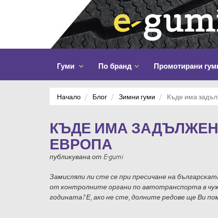
Гуми
По бранд
Промотирани гум
Начало
Блог
Зимни гуми
Къде има задълж
КЪДЕ ИМА ЗАДЪЛЖЕНИ
ЕВРОПА
публикувана
от
E-gumi
Замисляли ли сте се при пресичане на българскат
от контролните органи по автотранспорта в чуж
годината? Е, ако не сте, долните редове ще Ви по