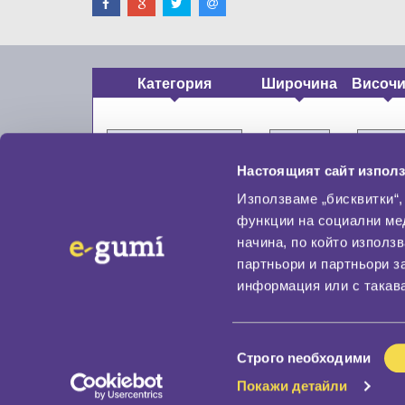
Категория
Широчина
Височ
Настоящият сайт използ
Използваме „бисквитки“,
функции на социални ме
начина, по който използ
По бранд
партньори и партньори з
Промотирани гуми
информация или с такава
Доставка и плащане
Политика за поверите
Избор
Строго nеобходими
на
Покажи детайли
съгласие