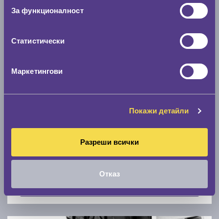
Скоростомер при 100
км/ч
За функционалност
0 км/ч
Статистически
Намери гуми с новия размер
Маркетингови
По марка автомобил
Марка
Покажи детайли
Разреши всички
Модел
Отказ
Покажи гуми