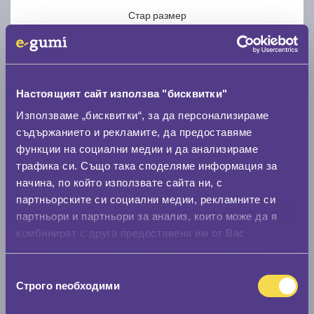
Стар размер
Настоящият сайт използва "бисквитки"
Използваме „бисквитки“, за да персонализираме
Нов размер
съдържанието и рекламите, да предоставяме
функции на социални медии и да анализираме
трафика си. Също така споделяме информация за
начина, по който използвате сайта ни, с
партньорските си социални медии, рекламните си
партньори и партньори за анализ, които може да я
Стар размер
комбинират с друга предоставена им от Вас
0 мм.
информация или с такава, която са събрали от
ползването от Ваша страна на услугите им.
Избор
Нов размер
Строго nеобходими
на
0 мм.
съгласие