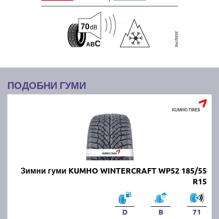
70
dB
C
A
B
ПОДОБНИ ГУМИ
Зимни гуми KUMHO WINTERCRAFT WP52 185/55
R15
D
B
71