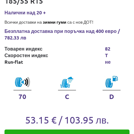
185/55 R15
Налични над 20 +
Всички доставки на
зимни гуми
са с нов ДОТ!
Безплатна доставка при поръчка над 400 евро /
782.33 лв
Товарен индекс
82
Скоростен индекс
T
Run-flat
не
70
C
D
53.15 € / 103.95 лв.