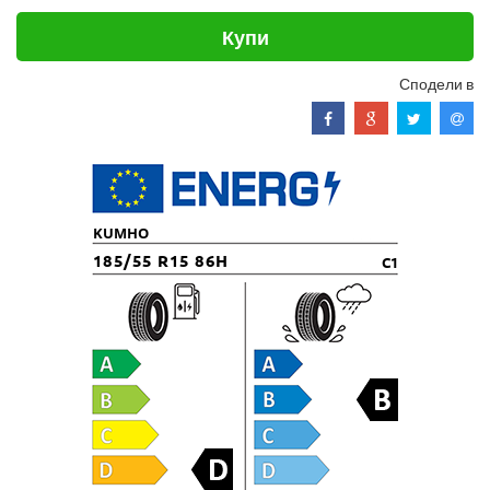
Купи
Сподели в
KUMHO
185/55 R15 86H
C1