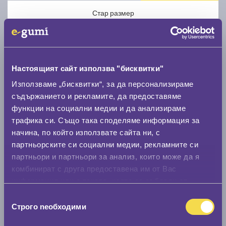
Стар размер
Настоящият сайт използва "бисквитки"
Използваме „бисквитки“, за да персонализираме
Нов размер
съдържанието и рекламите, да предоставяме
функции на социални медии и да анализираме
трафика си. Също така споделяме информация за
начина, по който използвате сайта ни, с
партньорските си социални медии, рекламните си
партньори и партньори за анализ, които може да я
Стар размер
комбинират с друга предоставена им от Вас
информация или с такава, която са събрали от
0 мм.
ползването от Ваша страна на услугите им.
Избор
Нов размер
Строго nеобходими
на
0 мм.
съгласие