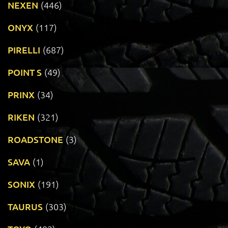
NEXEN
(446)
ONYX
(117)
PIRELLI
(687)
POINT S
(49)
PRINX
(34)
RIKEN
(321)
ROADSTONE
(3)
SAVA
(1)
SONIX
(191)
TAURUS
(303)