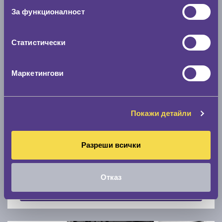
Скоростомер при 100
км/ч
За функционалност
0 км/ч
Статистически
Намери гуми с новия размер
Маркетингови
По марка автомобил
Марка
Покажи детайли
Разреши всички
Модел
Отказ
Покажи гуми