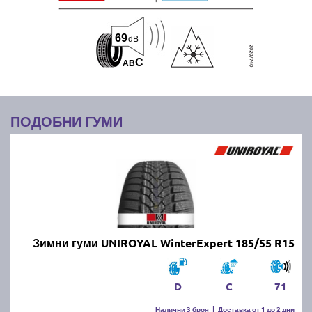
69
dB
C
A
B
ПОДОБНИ ГУМИ
Зимни гуми UNIROYAL WinterExpert 185/55 R15
D
C
71
Налични 3 броя
|
Доставка от 1 до 2 дни