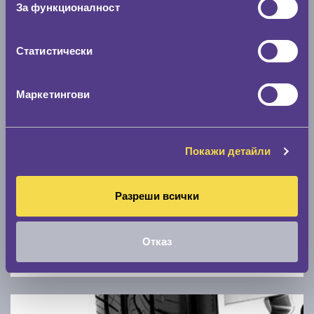
За функционалност
0 км/ч
Статистически
Намери гуми с новия размер
Маркетингови
По марка автомобил
Марка
Покажи детайли
Модел
Разреши всички
Отказ
Покажи гуми