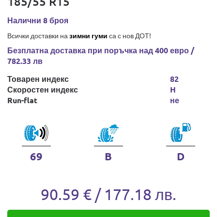
185/55 R15
Налични 8 броя
Всички доставки на
зимни гуми
са с нов ДОТ!
Безплатна доставка при поръчка над 400 евро /
782.33 лв
Товарен индекс
82
Скоростен индекс
H
Run-flat
не
69
B
D
90.59 € / 177.18 лв.