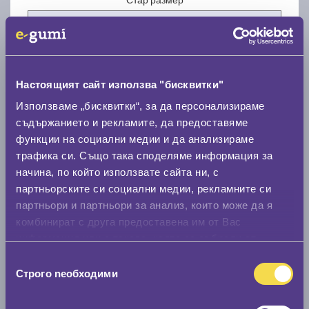
Настоящият сайт използва "бисквитки"
Нов размер
Използваме „бисквитки“, за да персонализираме
съдържанието и рекламите, да предоставяме
функции на социални медии и да анализираме
трафика си. Също така споделяме информация за
начина, по който използвате сайта ни, с
партньорските си социални медии, рекламните си
партньори и партньори за анализ, които може да я
Стар размер
комбинират с друга предоставена им от Вас
0 мм.
информация или с такава, която са събрали от
ползването от Ваша страна на услугите им.
Нов размер
Избор
Строго nеобходими
на
0 мм.
съгласие
Скоростомер при 100
км/ч