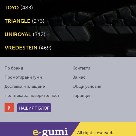
TOYO
(483)
TRIANGLE
(273)
UNIROYAL
(312)
VREDESTEIN
(469)
По бранд
Контакти
Промотирани гуми
За нас
Доставка и плащане
Общи условия
Политика за поверителност
Гаранция
НАШИЯТ БЛОГ
All rights reserved.