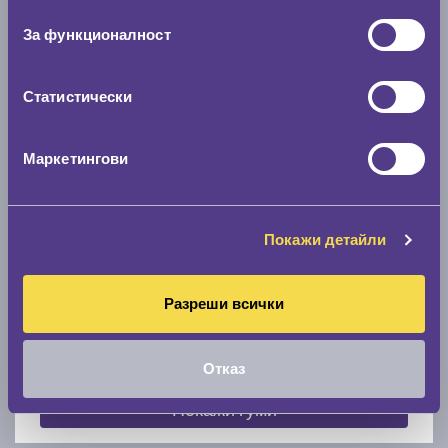
съгласие
0 мм.
За функционалност
Скоростомер при 100
км/ч
0 км/ч
Статистически
Намери гуми с новия размер
Маркетингови
По марка автомобил
Покажи детайли
Марка
Разреши всички
Модел
Отказ
Покажи гуми