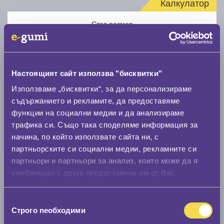
Калкулатор
Стар размер
Настоящият сайт използва "бисквитки"
Използваме „бисквитки“, за да персонализираме
Нов размер
съдържанието и рекламите, да предоставяме
функции на социални медии и да анализираме
трафика си. Също така споделяме информация за
начина, по който използвате сайта ни, с
партньорските си социални медии, рекламните си
партньори и партньори за анализ, които може да я
комбинират с друга предоставена им от Вас
Стар размер
информация или с такава, която са събрали от
0 мм.
ползването от Ваша страна на услугите им.
Избор
Строго nеобходими
Нов размер
на