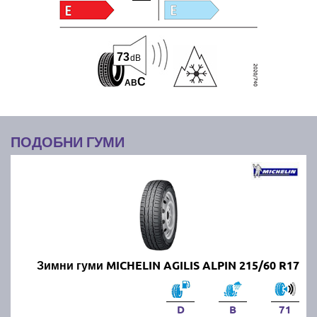
73
dB
C
A
B
ПОДОБНИ ГУМИ
Зимни гуми MICHELIN AGILIS ALPIN 215/60 R17
D
B
71