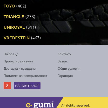
TOYO
(482)
TRIANGLE
(273)
UNIROYAL
(311)
VREDESTEIN
(467)
По бранд
Контакти
Промотирани гуми
За нас
Доставка и плащане
Общи условия
Политика за поверителност
Гаранция
НАШИЯТ БЛОГ
All rights reserved.