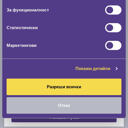
съгласие
0 мм.
За функционалност
Скоростомер при 100
км/ч
0 км/ч
Статистически
Намери гуми с новия размер
Маркетингови
По марка автомобил
Покажи детайли
Марка
Разреши всички
Модел
Отказ
Покажи гуми