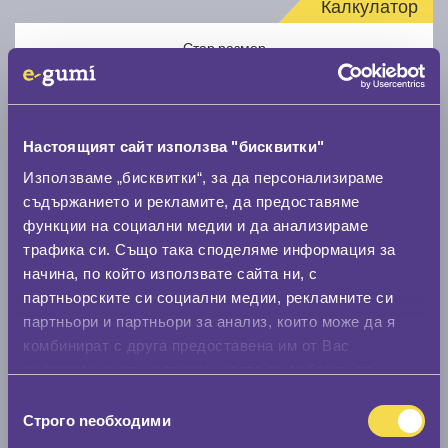
Калкулатор
Стар размер
Настоящият сайт използва "бисквитки"
Използваме „бисквитки“, за да персонализираме
Нов размер
съдържанието и рекламите, да предоставяме
функции на социални медии и да анализираме
трафика си. Също така споделяме информация за
начина, по който използвате сайта ни, с
партньорските си социални медии, рекламните си
партньори и партньори за анализ, които може да я
комбинират с друга предоставена им от Вас
Стар размер
информация или с такава, която са събрали от
0 мм.
ползването от Ваша страна на услугите им.
Избор
Строго nеобходими
Нов размер
на