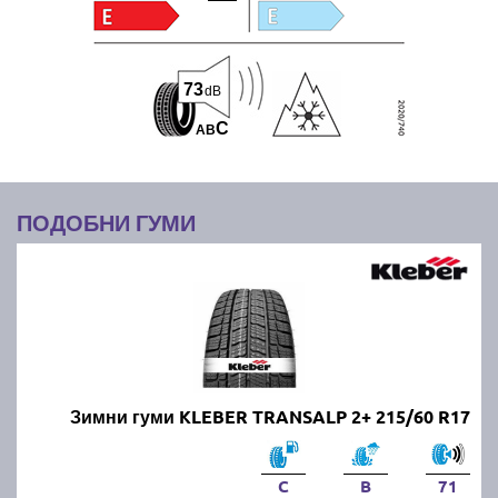
73
dB
C
A
B
ПОДОБНИ ГУМИ
Зимни гуми KLEBER TRANSALP 2+ 215/60 R17
C
B
71