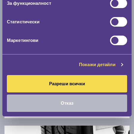
За функционалност
0 км/ч
Статистически
Намери гуми с новия размер
Маркетингови
По марка автомобил
Марка
Покажи детайли
Модел
Разреши всички
Отказ
Покажи гуми