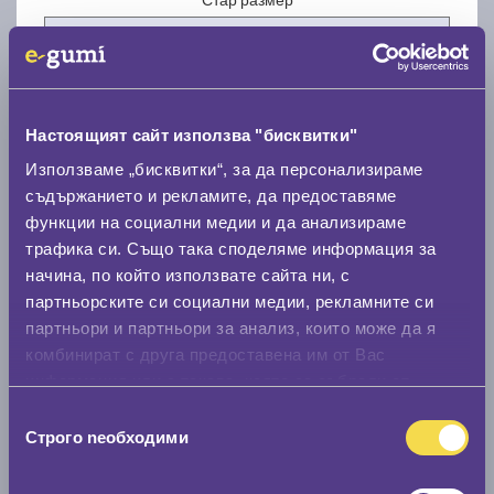
Настоящият сайт използва "бисквитки"
Нов размер
Използваме „бисквитки“, за да персонализираме
съдържанието и рекламите, да предоставяме
функции на социални медии и да анализираме
трафика си. Също така споделяме информация за
начина, по който използвате сайта ни, с
партньорските си социални медии, рекламните си
партньори и партньори за анализ, които може да я
Стар размер
комбинират с друга предоставена им от Вас
0 мм.
информация или с такава, която са събрали от
ползването от Ваша страна на услугите им.
Нов размер
Избор
Строго nеобходими
на
0 мм.
съгласие
Скоростомер при 100
км/ч