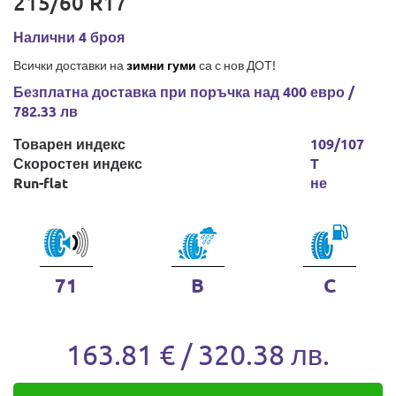
215/60 R17
Налични 4 броя
Всички доставки на
зимни гуми
са с нов ДОТ!
Безплатна доставка при поръчка над 400 евро /
782.33 лв
Товарен индекс
109/107
Скоростен индекс
T
Run-flat
не
71
B
C
163.81 € / 320.38 лв.