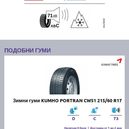
71
dB
C
A
B
ПОДОБНИ ГУМИ
Зимни гуми KUMHO PORTRAN CW51 215/60 R17
D
C
73
Налични 4 броя
|
Доставка от 1 до 2 дни