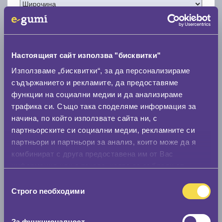
Настоящият сайт използва "бисквитки"
Нов размер
Използваме „бисквитки“, за да персонализираме
съдържанието и рекламите, да предоставяме
функции на социални медии и да анализираме
трафика си. Също така споделяме информация за
начина, по който използвате сайта ни, с
партньорските си социални медии, рекламните си
Стар размер
партньори и партньори за анализ, които може да я
комбинират с друга предоставена им от Вас
0 мм.
информация или с такава, която са събрали от
Нов размер
ползването от Ваша страна на услугите им.
Избор
0 мм.
Строго nеобходими
на
съгласие
Скоростомер при 100
км/ч
За функционалност