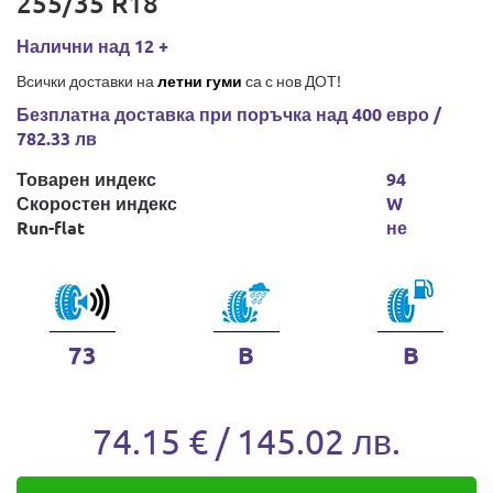
255/35 R18
Налични над 12 +
Всички доставки на
летни гуми
са с нов ДОТ!
Безплатна доставка при поръчка над 400 евро /
782.33 лв
Товарен индекс
94
Скоростен индекс
W
Run-flat
не
73
B
B
74.15 € / 145.02 лв.