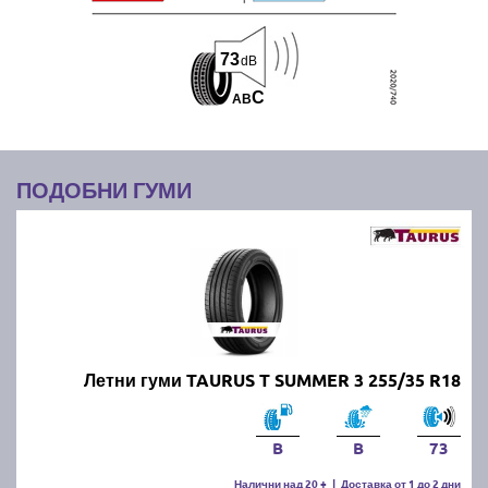
73
dB
C
A
B
ПОДОБНИ ГУМИ
Летни гуми TAURUS T SUMMER 3 255/35 R18
B
B
73
Налични над 20 +
|
Доставка от 1 до 2 дни