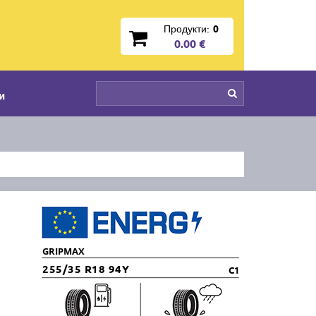
Продукти:
0
0.00 €
и
GRIPMAX
255/35 R18 94Y
C1