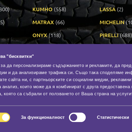
300)
KUMHO
(558)
LASSA
(2)
5)
MATRAX
(66)
MICHELIN
(1
ONYX
(118)
PIRELLI
(688
ROADSTONE
(3)
SAVA
(1)
ва "бисквитки"
TRIANGLE
(272)
UNIROYAL
(3
 за да персонализираме съдържанието и рекламите, да пре
дии и да анализираме трафика си. Също така споделяме ин
вате сайта ни, с партньорските си социални медии, рекламни
Контакти
С
а анализ, които може да я комбинират с друга предоставена 
За нас
, която са събрали от ползването от Ваша страна на услуги
Общи условия
лност
Гаранция
За функционалност
Статистически
© 2026
All rights reserved.