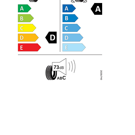
73
dB
C
A
B