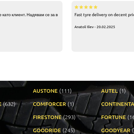
 като клиент. Надявам се за в
Fast tyre delivery on decent pr
Anatoli Iliev - 20.02.2025
AUSTONE
(111)
AUTEL
(1)
E
(632)
COMFORCER
(1)
CONTINENTA
)
FIRESTONE
(293)
FORTUNE
(1
GOODRIDE
(245)
GOODYEAR