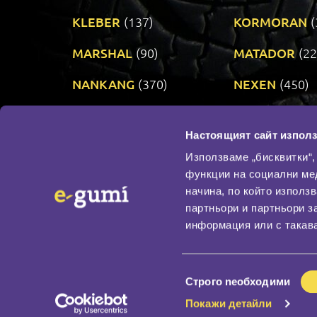
KLEBER
(137)
KORMORAN
(
MARSHAL
(90)
MATADOR
(22
NANKANG
(370)
NEXEN
(450)
PRINX
(34)
RIKEN
(321)
Настоящият сайт използ
TAURUS
(303)
TOYO
(483)
Използваме „бисквитки“,
функции на социални ме
начина, по който използ
По бранд
партньори и партньори з
Промотирани гуми
информация или с такава
Доставка и плащане
Политика за поверите
Избор
Строго nеобходими
на
Покажи детайли
съгласие