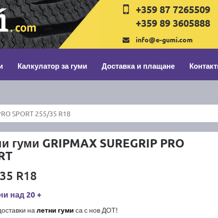
+359 87 7265509
+359 89 3605888
info@e-gumi.com
и
Калкулатор за гуми
Доставка и плащане
Контакт
RO SPORT 255/35 R18
ни гуми GRIPMAX SUREGRIP PRO
RT
35 R18
и над 20 +
доставки на
летни гуми
са с нов ДОТ!