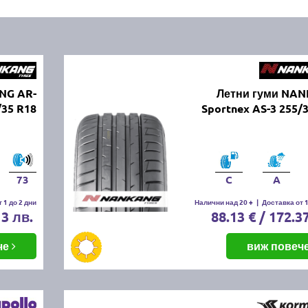
NG AR-
Летни гуми NA
/35 R18
Sportnex AS-3 255/
73
C
A
 1 до 2 дни
Налични над 20 +
|
Доставка от 1
13 лв.
88.13 € / 172.3
че
виж повеч