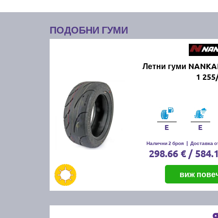
ПОДОБНИ ГУМИ
Летни гуми NANKA
1 255
E
E
Налични 2 броя
|
Доставка от
298.66 € / 584.
виж пове