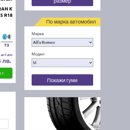
размер
RAN K
5 R18
По марка автомобил
Марка
73
Модел
 до 2 дни
3 лв.
е
Покажи гуми