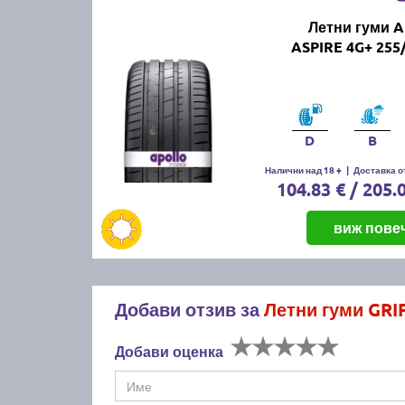
Летни гуми 
ASPIRE 4G+ 255
D
B
Налични над 18 +
|
Доставка от
104.83 € / 205.
виж пове
Добави отзив за
Летни гуми GR
Добави оценка