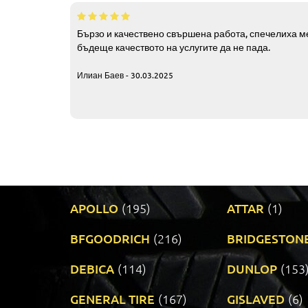
Бързо и качествено свършена работа, спечелиха ме
бъдеще качеството на услугите да не пада.
Илиан Баев - 30.03.2025
APOLLO
(195)
ATTAR
(1)
BFGOODRICH
(216)
BRIDGESTON
DEBICA
(114)
DUNLOP
(153
GENERAL TIRE
(167)
GISLAVED
(6)