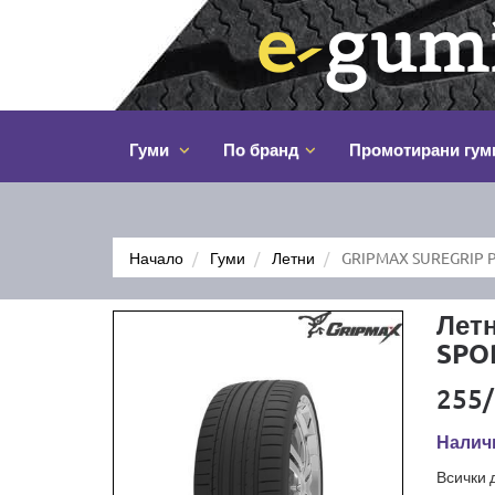
Гуми
По бранд
Промотирани гум
Начало
Гуми
Летни
GRIPMAX SUREGRIP P
Лет
SPO
255/
Наличн
Всички 