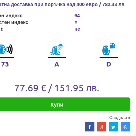
тна доставка при поръчка над 400 евро / 782.33 лв
ен индекс
94
стен индекс
Y
at
не
73
A
D
77.69 € / 151.95 лв.
Купи
Сподели в