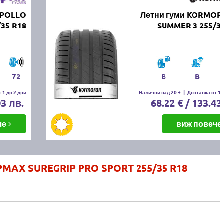
APOLLO
Летни гуми KORMO
/35 R18
SUMMER 3 255/3
72
B
B
 1 до 2 дни
Налични над 20 +
|
Доставка от 1
03 лв.
68.22 € / 133.4
че
виж повеч
IPMAX SUREGRIP PRO SPORT 255/35 R18