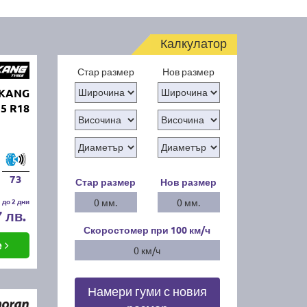
Калкулатор
Стар размер
Нов размер
NKANG
35 R18
73
Стар размер
Нов размер
 до 2 дни
0 мм.
0 мм.
7 лв.
Скоростомер при 100
км/ч
е
0 км/ч
Намери гуми с новия