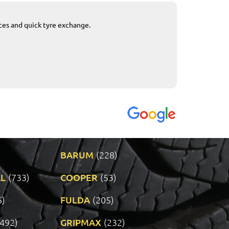
ices and quick tyre exchange.
Приемливо вре
VENDI - 27.04.2
BARUM
(228)
L
(733)
COOPER
(53)
6)
FULDA
(205)
(492)
GRIPMAX
(232)