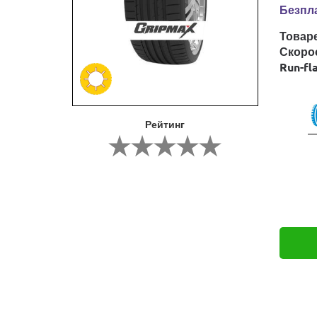
Безпла
Товар
Скоро
Run-fl
Рейтинг