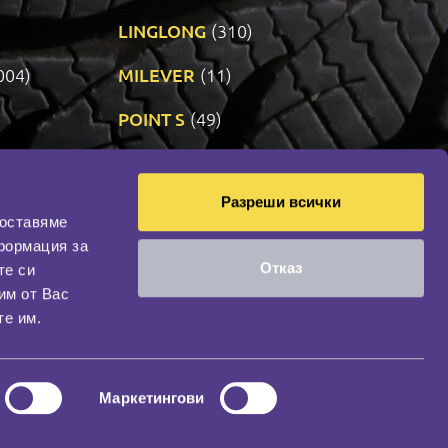
LINGLONG
(310)
004)
MILEVER
(11)
)
POINT S
(49)
SONIX
(191)
Разреши всички
14)
VREDESTEIN
(470)
доставяме
формация за
Отказ
те си
оциална мрежа
им от Вас
НАШИЯТ БЛОГ
те им.
Маркетингови