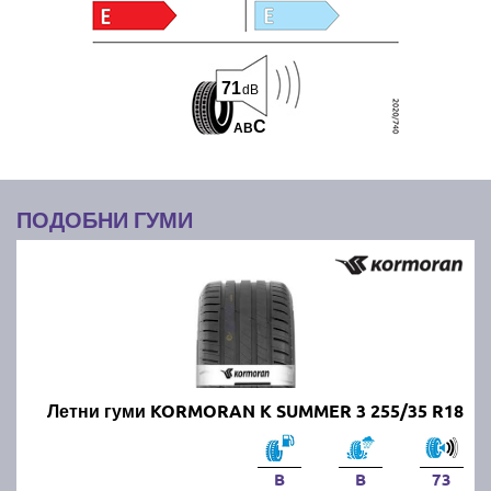
71
dB
C
A
B
ПОДОБНИ ГУМИ
Летни гуми KORMORAN K SUMMER 3 255/35 R18
B
B
73