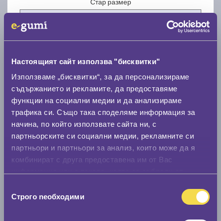
Стар размер
Настоящият сайт използва "бисквитки"
Нов размер
Използваме „бисквитки“, за да персонализираме
съдържанието и рекламите, да предоставяме
функции на социални медии и да анализираме
трафика си. Също така споделяме информация за
начина, по който използвате сайта ни, с
партньорските си социални медии, рекламните си
партньори и партньори за анализ, които може да я
Стар размер
комбинират с друга предоставена им от Вас
0 мм.
информация или с такава, която са събрали от
ползването от Ваша страна на услугите им.
Избор
Нов размер
Строго nеобходими
на
0 мм.
съгласие