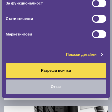
Скоростомер при 100
км/ч
За функционалност
0 км/ч
Статистически
Намери гуми с новия размер
Маркетингови
По марка автомобил
Марка
Покажи детайли
Модел
Разреши всички
Отказ
Покажи гуми