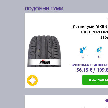
ПОДОБНИ ГУМИ
Летни гуми RIKEN
HIGH PERFO
215
C
C
Налични над 20 +
|
Доставка от
56.15 € / 109.
виж пове