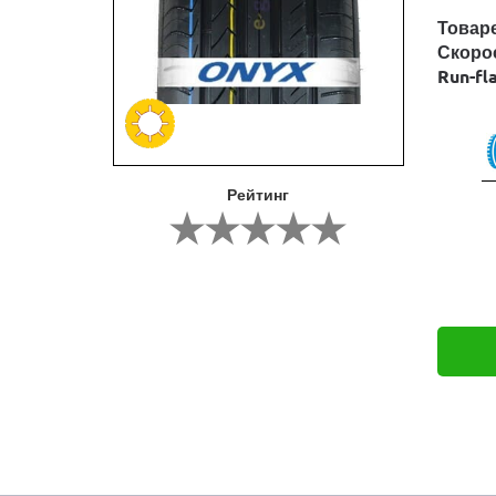
Товар
Скоро
Run-fl
Рейтинг