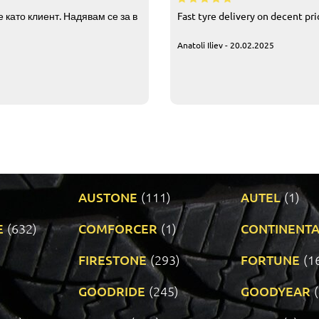
 като клиент. Надявам се за в
Fast tyre delivery on decent pr
Anatoli Iliev - 20.02.2025
AUSTONE
(111)
AUTEL
(1)
E
(632)
COMFORCER
(1)
CONTINENTA
)
FIRESTONE
(293)
FORTUNE
(1
GOODRIDE
(245)
GOODYEAR