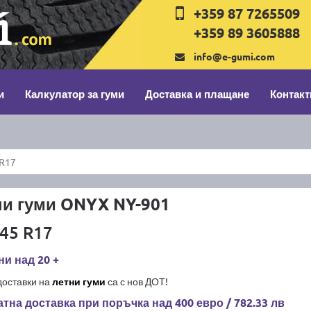
+359 87 7265509
+359 89 3605888
info@e-gumi.com
и
Калкулатор за гуми
Доставка и плащане
Контакт
 R17
ни гуми ONYX NY-901
45 R17
и над 20 +
доставки на
летни гуми
са с нов ДОТ!
тна доставка при поръчка над 400 евро / 782.33 лв