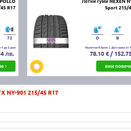
APOLLO
Летни гуми NEXEN N
/45 R17
Sport 215/
72
D
B
 1 до 2 дни
Налични 8 броя
|
Доставка от 1
54 лв.
78.10 € / 152.7
че
виж повеч
X NY-901 215/45 R17