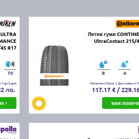
 ULTRA
Летни гуми CONTIN
RMANCE
UltraContact 215/
/45 R17
70
B
A
 1 до 2 дни
Налични 2 броя
|
Доставка от 1
82 лв.
117.17 € / 229.1
че
виж повеч