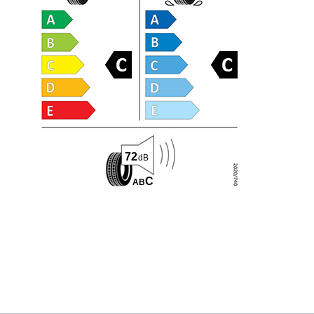
72
dB
C
A
B