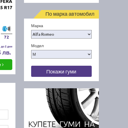
'FERA
45 R17
По марка автомобил
Марка
72
Модел
 до 2 дни
5 лв.
е
Покажи гуми