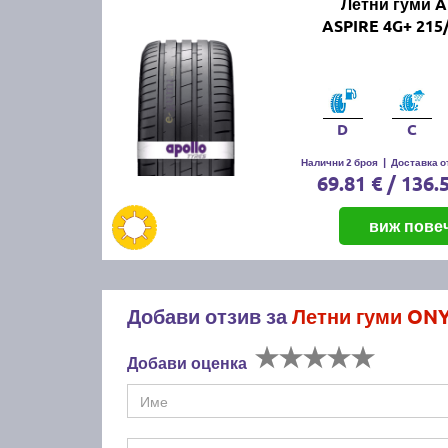
Летни гуми 
ASPIRE 4G+ 215
D
C
Налични 2 броя
|
Доставка от
69.81 € / 136.
виж пове
Добави отзив за
Летни гуми ONY
Добави оценка