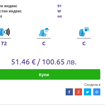
ен индекс
91
стен индекс
W
at
не
72
C
C
51.46 € / 100.65 лв.
Купи
Сподели в