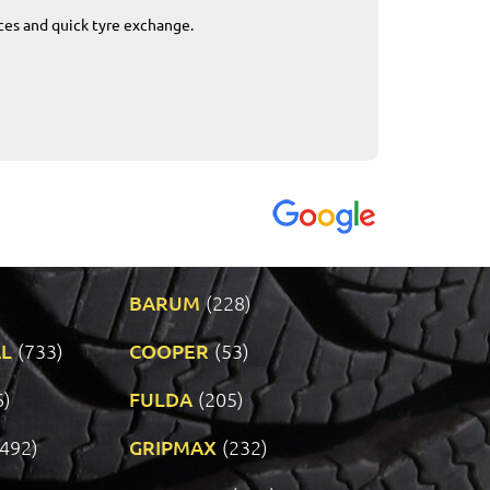
ices and quick tyre exchange.
Приемливо вре
VENDI - 27.04.2
BARUM
(228)
L
(733)
COOPER
(53)
6)
FULDA
(205)
(492)
GRIPMAX
(232)