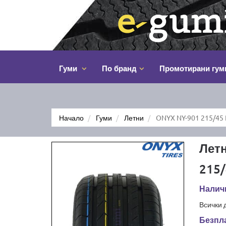
Гуми
По бранд
Промотирани гум
Начало
Гуми
Летни
ONYX NY-901 215/45
Лет
215/
Наличн
Всички 
Безпла