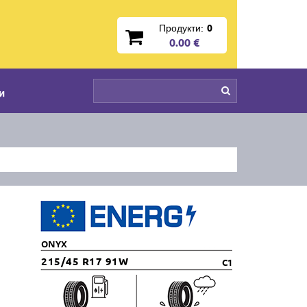
Продукти:
0
0.00 €
и
ONYX
215/45 R17 91W
C1