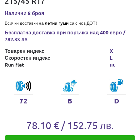
215/45 R17
Налични 8 броя
Всички доставки на
летни гуми
са с нов ДОТ!
Безплатна доставка при поръчка над 400 евро /
782.33 лв
Товарен индекс
X
Скоростен индекс
L
Run-flat
не
72
B
D
78.10 € / 152.75 лв.