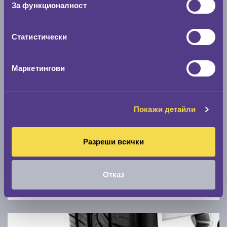
За функционалност
0 км/ч
Статистически
Намери гуми с новия размер
Маркетингови
По марка автомобил
Марка
Покажи детайли
Модел
Разреши всички
Отказ
Покажи гуми