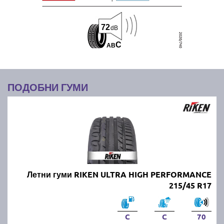
72
dB
C
A
B
ПОДОБНИ ГУМИ
Летни гуми RIKEN ULTRA HIGH PERFORMANCE
215/45 R17
C
C
70