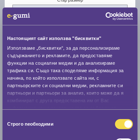
Настоящият сайт използва "бисквитки"
Нов размер
Използваме „бисквитки“, за да персонализираме
съдържанието и рекламите, да предоставяме
функции на социални медии и да анализираме
трафика си. Също така споделяме информация за
начина, по който използвате сайта ни, с
партньорските си социални медии, рекламните си
партньори и партньори за анализ, които може да я
Стар размер
комбинират с друга предоставена им от Вас
0 мм.
информация или с такава, която са събрали от
ползването от Ваша страна на услугите им.
Нов размер
Избор
Строго nеобходими
на
0 мм.
съгласие
Скоростомер при 100
км/ч