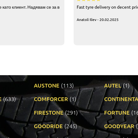
 като клиент. Надявам се за в
Fast tyre delivery on decent pr
Anatoli Iliev - 20.02.2025
AUSTONE
(113)
AUTEL
(1)
E
(633)
COMFORCER
(1)
CONTINENTA
)
FIRESTONE
(291)
FORTUNE
(1
GOODRIDE
(245)
GOODYEAR