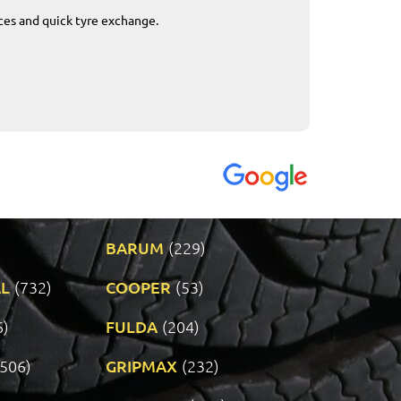
ices and quick tyre exchange.
Приемливо вре
VENDI - 27.04.2
BARUM
(229)
L
(732)
COOPER
(53)
6)
FULDA
(204)
(506)
GRIPMAX
(232)