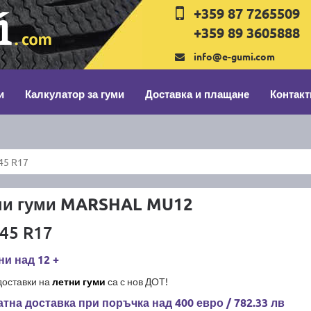
+359 87 7265509
+359 89 3605888
info@e-gumi.com
и
Калкулатор за гуми
Доставка и плащане
Контакт
45 R17
ни гуми MARSHAL MU12
45 R17
и над 12 +
доставки на
летни гуми
са с нов ДОТ!
тна доставка при поръчка над 400 евро / 782.33 лв