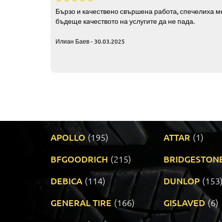
Бързо и качествено свършена работа, спечелиха ме
бъдеще качеството на услугите да не пада.
Илиан Баев - 30.03.2025
APOLLO
(195)
ATTAR
(1)
BFGOODRICH
(215)
BRIDGESTON
DEBICA
(114)
DUNLOP
(153
GENERAL TIRE
(166)
GISLAVED
(6)