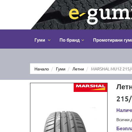
Гуми
По бранд
Промотирани гум
Начало
Гуми
Летни
MARSHAL MU12 215/
Лет
215/
Наличн
Всички 
Безпла