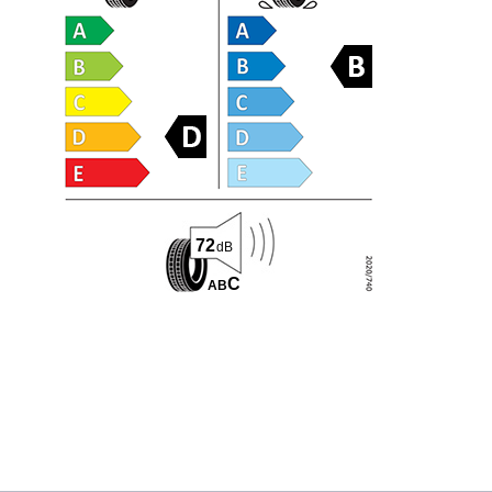
72
dB
C
A
B