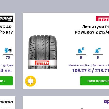
NG AR-
Летни гуми P
/45 R17
POWERGY 2 215/4
73
B
B
 1 до 2 дни
Налични над 20 +
|
Доставка от 1
94 лв.
109.27 € / 213.7
че
виж повеч