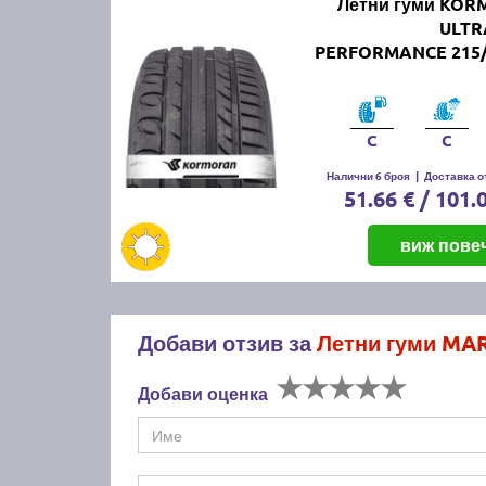
Летни гуми KO
ULTR
PERFORMANCE 215/
C
C
Налични 6 броя
|
Доставка от
51.66 € / 101.
виж пове
Добави отзив за
Летни гуми MA
Добави оценка