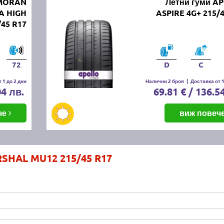
RMORAN
Летни гуми A
A HIGH
ASPIRE 4G+ 215/
45 R17
72
D
C
 1 до 2 дни
Налични 2 броя
|
Доставка от 1
04 лв.
69.81 € / 136.5
че
виж повеч
RSHAL MU12 215/45 R17