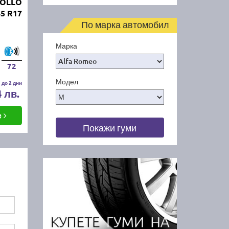
POLLO
45 R17
По марка автомобил
Марка
72
Модел
 до 2 дни
4 лв.
е
Покажи гуми