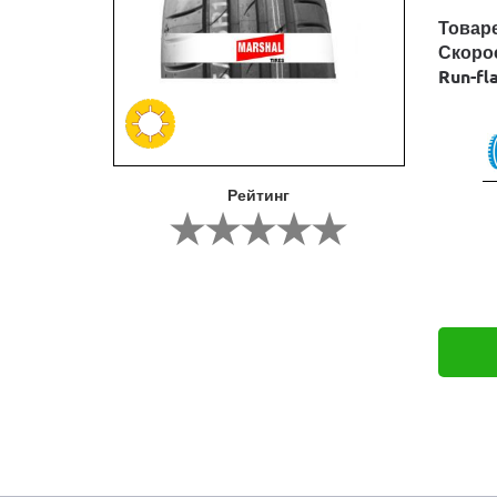
Товар
Скоро
Run-fl
Рейтинг