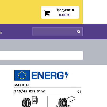
Продукти:
0
0.00 €
и
MARSHAL
215/45 R17 91W
C1