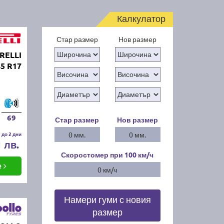
Калкулатор
Стар размер
Нов размер
IRELLI
5 R17
69
Стар размер
Нов размер
 до 2 дни
0 мм.
0 мм.
1 лв.
Скоростомер при 100
км/ч
е
0 км/ч
Намери гуми с новия
размер