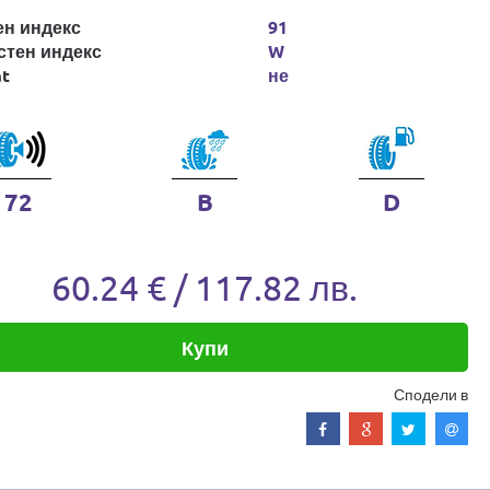
ен индекс
91
стен индекс
W
at
не
72
B
D
60.24 € / 117.82 лв.
Купи
Сподели в