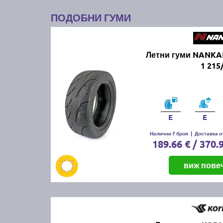
ПОДОБНИ ГУМИ
Летни гуми NANKA
1 215
E
E
Налични 7 броя
|
Доставка от
189.66 € / 370.
виж пове