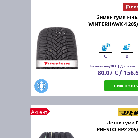
Зимни гуми FIR
WINTERHAWK 4 205/
C
B
Налични над 20 +
|
Доставка от
80.07 € / 156.
виж пове
Акцент
Летни гуми 
PRESTO HP2 205/