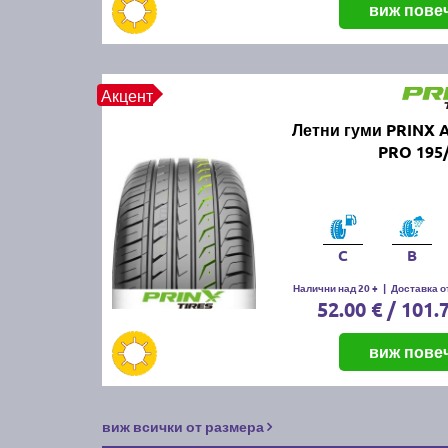
виж пове
Акцент
Летни гуми PRINX 
PRO 195
C
B
Налични над 20 +
|
Доставка от
52.00 € / 101.
виж пове
виж всички от размера