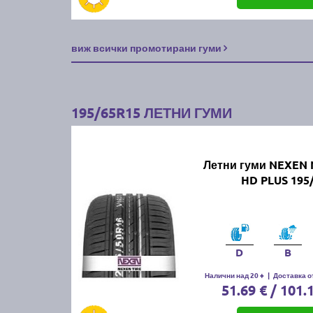
виж всички промотирани гуми
195/65R15 ЛЕТНИ ГУМИ
Летни гуми NEXEN 
HD PLUS 195
D
B
Налични над 20 +
|
Доставка от
51.69 € / 101.