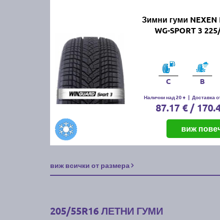
Зимни гуми NEXEN
WG-SPORT 3 225/
C
B
Налични над 20 +
|
Доставка от
87.17 € / 170.
виж пове
виж всички от размера
205/55R16 ЛЕТНИ ГУМИ