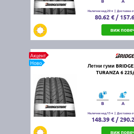
B
A
Налични над 20 +
|
Доставка от
80.62 € / 157.
виж пове
Акцент
Ново
Летни гуми BRIDG
TURANZA 6 225/
B
A
Налични над 15 +
|
Доставка от
148.39 € / 290.
виж пове