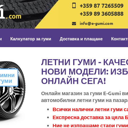
+359 87 7265509
+359 89 3605888
info@e-gumi.com
и
Калкулатор за гуми
Доставка и плащане
Контакт
ЛЕТНИ ГУМИ - КАЧ
НОВИ МОДЕЛИ: ИЗ
имни
ОНЛАЙН СЕГА!
гуми
Онлайн магазин за гуми E-Gumi в
автомобилни летни гуми на пазар
Всички налични летни гуми 
Експресна доставка за цяла 
Ние не изпращаме стари гуми