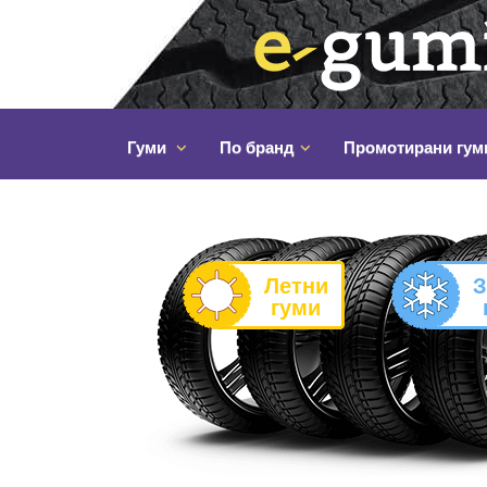
Гуми
По бранд
Промотирани гум
Летни
З
гуми