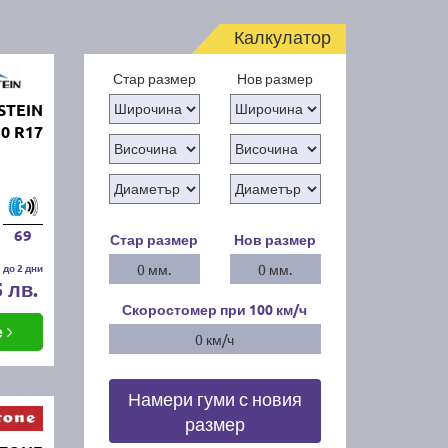
Калкулатор
Стар размер
Нов размер
STEIN
0 R17
69
Стар размер
Нов размер
 до 2 дни
0 мм.
0 мм.
5 лв.
Скоростомер при 100
км/ч
е
0 км/ч
Намери гуми с новия
размер