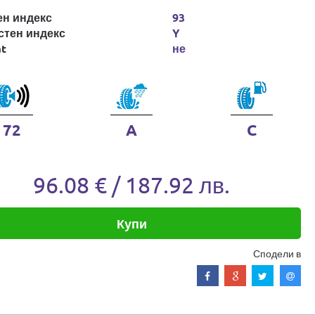
ен индекс
93
стен индекс
Y
at
не
72
A
C
96.08 € / 187.92 лв.
Купи
Сподели в