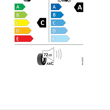
72
dB
C
A
B