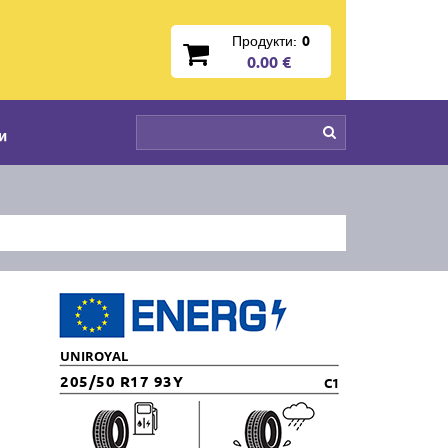
Продукти:
0
0.00 €
и
UNIROYAL
205/50 R17 93Y
C1