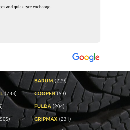
ices and quick tyre exchange.
Приемливо вре
VENDI - 27.04.2
BARUM
(229)
L
(733)
COOPER
(53)
6)
FULDA
(204)
(505)
GRIPMAX
(231)