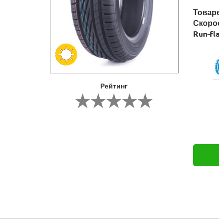
Товар
Скоро
Run-fl
Рейтинг