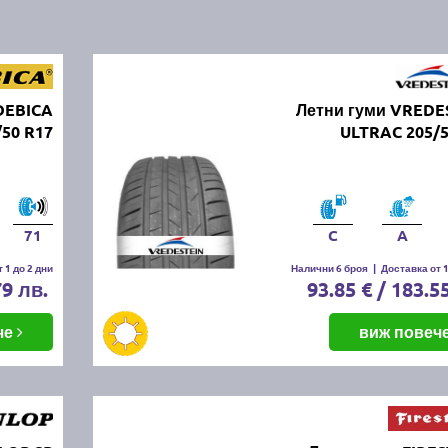
DEBICA
Летни гуми VREDE
/50 R17
ULTRAC 205/5
71
C
A
 1 до 2 дни
Налични 6 броя
|
Доставка от 1
79 лв.
93.85 € / 183.5
че
виж повеч