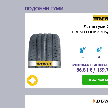
ПОДОБНИ ГУМИ
Летни гуми 
PRESTO UHP 2 205
C
A
Налични над 20 +
|
Доставка от
86.81 € / 169.
виж пове