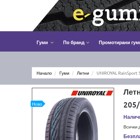
Гуми
По бранд
Промотирани гум
Начало
Гуми
Летни
UNIROYAL RainSport 
Летн
205/
Ново
Налич
Всички 
Безпла