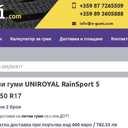
+359 87 7265509
+359 89 3605888
info@e-gumi.com
и
Калкулатор за гуми
Доставка и плащане
Контакт
5 205/50 R17
и гуми UNIROYAL RainSport 5
50 R17
ни 2 броя
доставки на
летни гуми
са с нов ДОТ!
тна доставка при поръчка над 400 евро / 782.33 лв