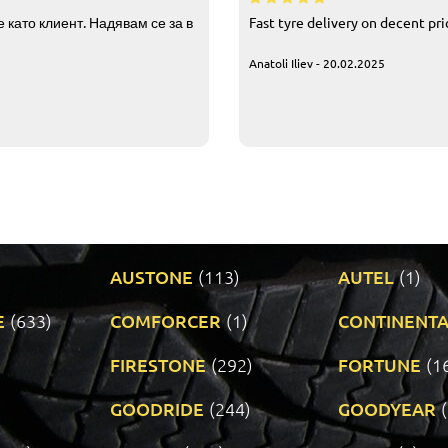
 като клиент. Надявам се за в
Fast tyre delivery on decent pr
Anatoli Iliev - 20.02.2025
AUSTONE
(113)
AUTEL
(1)
E
(633)
COMFORCER
(1)
CONTINENTA
)
FIRESTONE
(292)
FORTUNE
(1
GOODRIDE
(244)
GOODYEAR