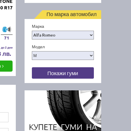
STONE
0 R17
По марка автомобил
Марка
71
Модел
 до 2 дни
8 лв.
е
Покажи гуми