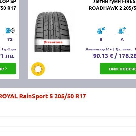
LOP SP
Летни гуми FIRE
50 R17
ROADHAWK 2 205/5
72
B
A
 1 до 2 дни
Налични над 10 +
|
Доставка от 1
71 лв.
90.13 € / 176.2
че
виж повеч
ROYAL RainSport 5 205/50 R17