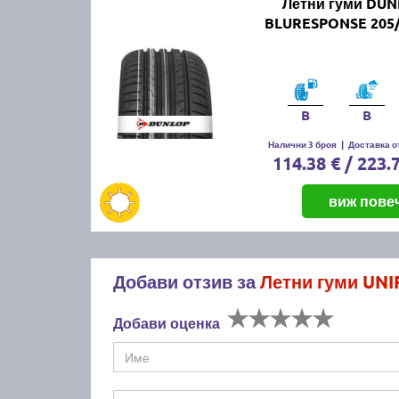
Летни гуми DUN
BLURESPONSE 205/
B
B
Налични 3 броя
|
Доставка от
114.38 € / 223.
виж пове
Добави отзив за
Летни гуми UNI
Добави оценка