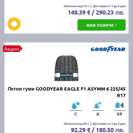
Летните гуми се считат за износени, когато
Налични над 15 +
|
Доставка от 1 до 2 дни
148.39 € / 290.23 лв.
дълбочината на протектора падне под 1.6 мм.
Въпреки това, за по-добро сцепление и
безопасност се препоръчва смяната им при
виж повече
дълбочина под 3 мм.
ПРОЧЕТИ ОЩЕ:
Има ли закон за зимни гуми в
Акцент
България?
Можем ли да шофираме със
зимни гуми през лятото?
Летни гуми GOODYEAR EAGLE F1 ASYMM 6 225/45
Въпреки че е законно, не се препоръчва, защото
R17
зимните гуми са направени от по-мека смес, която
се износва по-бързо при високи температури.
Освен това, те имат по-дълъг спирачен път и по-
C
A
69
слабо сцепление на суха и мокра настилка през
Налични над 20 +
|
Доставка от 1 до 2 дни
лятото.
92.29 € / 180.50 лв.