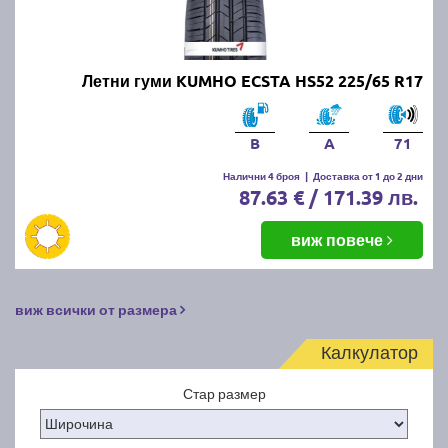
Летни гуми KUMHO ECSTA HS52 225/65 R17
B
A
71
Налични 4 броя
|
Доставка от 1 до 2 дни
87.63 € / 171.39 лв.
виж повече
виж всички от размера
Калкулатор
Стар размер