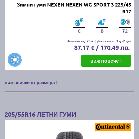
Зимни гуми NEXEN NEXEN WG-SPORT 3 225/45
R17
C
B
72
Налични над 20 +
|
Доставка от 1 до 2 дни
87.17 € / 170.49 лв.
виж повече
виж всички от размера
205/55R16 ЛЕТНИ ГУМИ