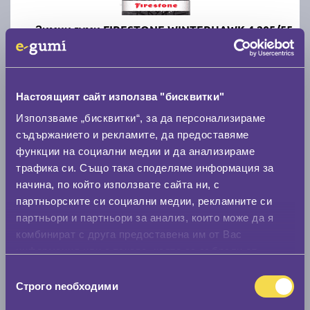
Зимни гуми FIRESTONE WINTERHAWK 4 205/55
R16
C
B
71
Настоящият сайт използва "бисквитки"
Налични над 20 +
|
Доставка от 1 до 2 дни
Използваме „бисквитки“, за да персонализираме
80.07 € / 156.60 лв.
съдържанието и рекламите, да предоставяме
функции на социални медии и да анализираме
виж повече
трафика си. Също така споделяме информация за
начина, по който използвате сайта ни, с
партньорските си социални медии, рекламните си
партньори и партньори за анализ, които може да я
комбинират с друга предоставена им от Вас
информация или с такава, която са събрали от
ползването от Ваша страна на услугите им.
Избор
Строго nеобходими
на
Летни гуми UNIROYAL RainSport 5 205/55 R16
съгласие