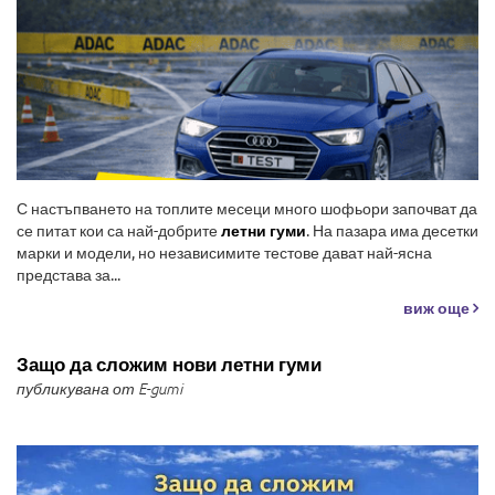
С настъпването на топлите месеци много шофьори започват да
се питат кои са най-добрите
летни гуми
. На пазара има десетки
марки и модели, но независимите тестове дават най-ясна
представа за...
виж още
Защо да сложим нови летни гуми
публикувана от E-gumi