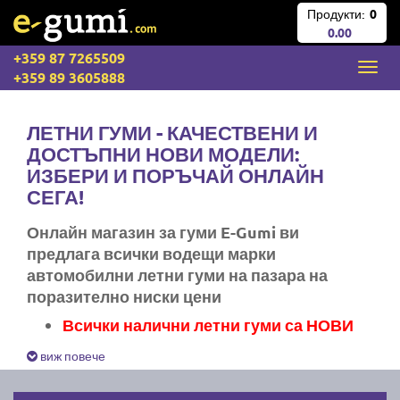
Продукти:
0
0.00
+359 87 7265509
+359 89 3605888
ЛЕТНИ ГУМИ - КАЧЕСТВЕНИ И
ДОСТЪПНИ НОВИ МОДЕЛИ:
ИЗБЕРИ И ПОРЪЧАЙ ОНЛАЙН
СЕГА!
Онлайн магазин за гуми E-Gumi ви
предлага всички водещи марки
автомобилни летни гуми на пазара на
поразително ниски цени
Всички налични летни гуми са НОВИ
Експресна доставка за цяла България
виж повече
Ние не изпращаме стари гуми