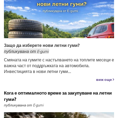
Защо да изберете нови летни гуми?
публикувана
от
E-gumi
Смяната на гумите с настъпването на топлите месеци е
важна част от поддръжката на автомобила.
Инвестицията в нови летни гуми...
виж още
Кога е оптималното време за закупуване на летни
гуми?
публикувана от E-gumi