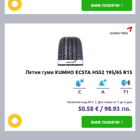
балансировка и реглаж на предния и задния мост.
виж повече
Неравномерното износване може да е знак за
проблеми с окачването или неправилно напомпани
гуми.
Как да се грижим за летните
гуми?
Проверявайте редовно налягането, дълбочината
Летни гуми KUMHO ECSTA HS52 195/65 R15
на протектора и състоянието на гумите. Избягвайте
рязко спиране и агресивно шофиране, тъй като
това води до по-бързо износване. Почиствайте
C
A
71
гумите от кал и камъчета и ги проверявайте за
наранявания.
Налични над 20 +
|
Доставка от 1 до 2 дни
50.58 € / 98.93 лв.
Как се съхраняват зимните и
виж повече
летни гуми?