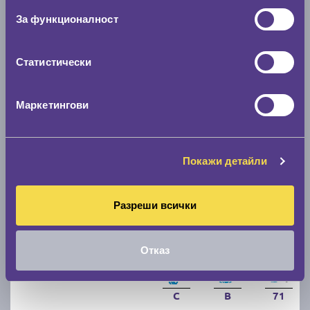
За функционалност
C
A
71
Налични над 20 +
|
Доставка от 1 до 2 дни
Статистически
63.49 € / 124.18 лв.
виж повече
Маркетингови
Покажи детайли
Разреши всички
Отказ
Летни гуми MATADOR Hectorra 5 205/55 R16
C
B
71