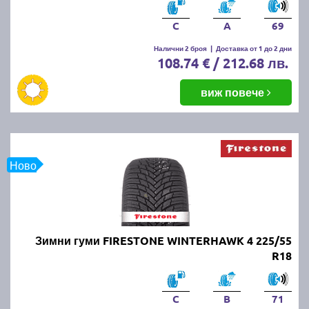
C
A
69
Налични 2 броя
|
Доставка от 1 до 2 дни
108.74 € / 212.68 лв.
виж повече
Ново
Зимни гуми FIRESTONE WINTERHAWK 4 225/55
R18
C
B
71