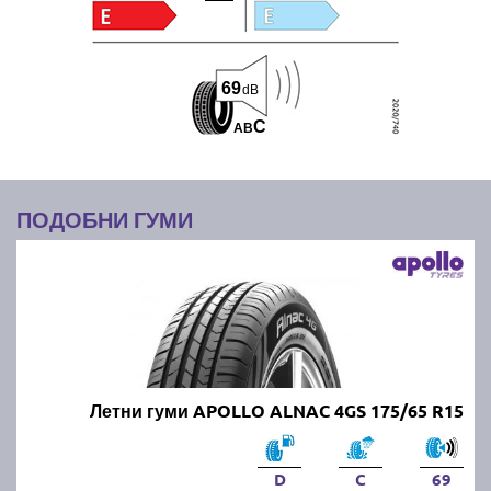
69
dB
C
A
B
ПОДОБНИ ГУМИ
Летни гуми APOLLO ALNAC 4GS 175/65 R15
D
C
69