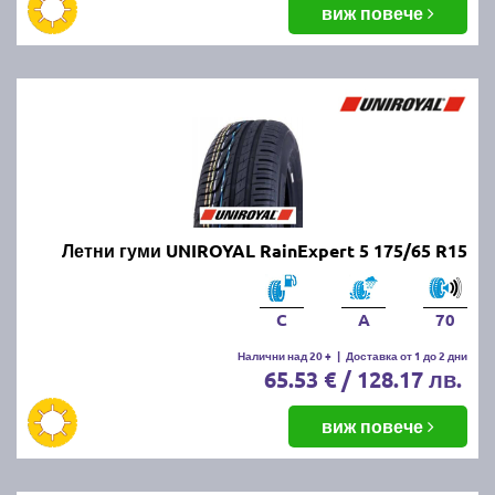
виж повече
Летни гуми UNIROYAL RainExpert 5 175/65 R15
C
A
70
Налични над 20 +
|
Доставка от 1 до 2 дни
65.53 € / 128.17 лв.
виж повече