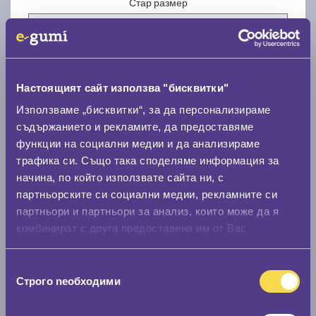
Стар размер
Настоящият сайт използва "бисквитки"
Нов размер
Използваме „бисквитки“, за да персонализираме
съдържанието и рекламите, да предоставяме
функции на социални медии и да анализираме
трафика си. Също така споделяме информация за
начина, по който използвате сайта ни, с
партньорските си социални медии, рекламните си
партньори и партньори за анализ, които може да я
Стар размер
комбинират с друга предоставена им от Вас
0 мм.
информация или с такава, която са събрали от
ползването от Ваша страна на услугите им.
Избор
Нов размер
Строго nеобходими
на
0 мм.
съгласие