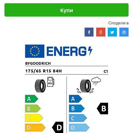
Купи
Сподели в
BFGOODRICH
175/65 R15 84H
C1