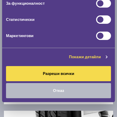
Скоростомер при 100
км/ч
За функционалност
0 км/ч
Статистически
Намери гуми с новия размер
Маркетингови
По марка автомобил
Марка
Покажи детайли
Модел
Разреши всички
Отказ
Покажи гуми