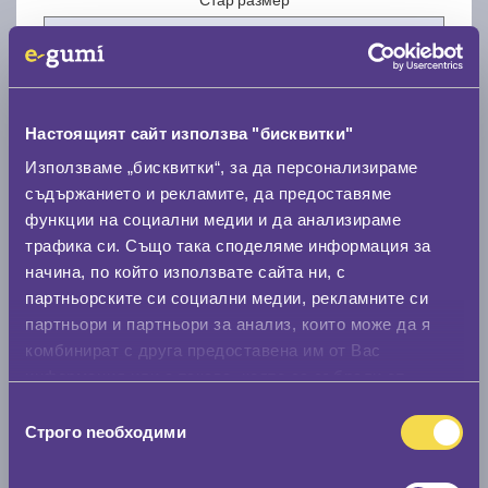
Настоящият сайт използва "бисквитки"
Нов размер
Използваме „бисквитки“, за да персонализираме
съдържанието и рекламите, да предоставяме
функции на социални медии и да анализираме
трафика си. Също така споделяме информация за
начина, по който използвате сайта ни, с
партньорските си социални медии, рекламните си
партньори и партньори за анализ, които може да я
Стар размер
комбинират с друга предоставена им от Вас
0 мм.
информация или с такава, която са събрали от
ползването от Ваша страна на услугите им.
Нов размер
Избор
Строго nеобходими
на
0 мм.
съгласие
Скоростомер при 100
км/ч