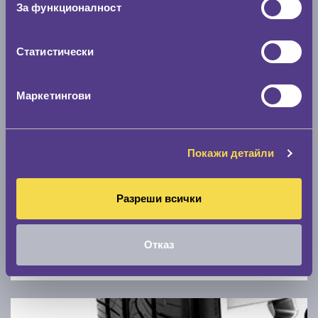
За функционалност
0 км/ч
Статистически
Намери гуми с новия размер
Маркетингови
По марка автомобил
Марка
Покажи детайли
Модел
Разреши всички
Отказ
Покажи гуми