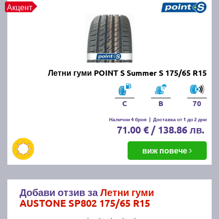
Акцент
Летни гуми POINT S Summer S 175/65 R15
C
B
70
Налични 4 броя
|
Доставка от 1 до 2 дни
71.00 € / 138.86 лв.
виж повече
Добави отзив за
Летни гуми
AUSTONE SP802 175/65 R15