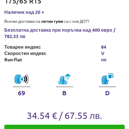
175/65 R15
Налични над 20 +
Всички доставки на
летни гуми
са с нов ДОТ!
Безплатна доставка при поръчка над 400 евро /
782.33 лв
Товарен индекс
84
Скоростен индекс
V
Run-flat
не
69
B
D
34.54 € / 67.55 лв.