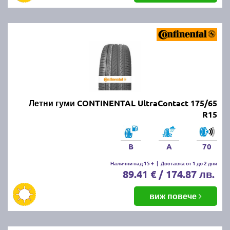
Летни гуми CONTINENTAL UltraContact 175/65
R15
B
A
70
Налични над 15 +
|
Доставка от 1 до 2 дни
89.41 € / 174.87 лв.
виж повече