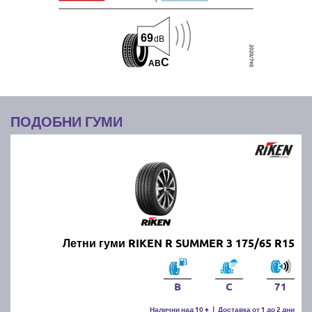
69
dB
C
A
B
ПОДОБНИ ГУМИ
Летни гуми RIKEN R SUMMER 3 175/65 R15
B
C
71
Налични над 10 +
|
Доставка от 1 до 2 дни