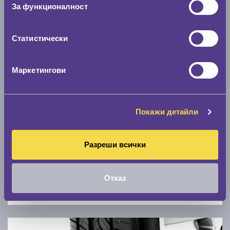
Скоростомер при 100
км/ч
За функционалност
0 км/ч
Статистически
Намери гуми с новия размер
Маркетингови
По марка автомобил
Марка
Покажи детайли
Модел
Разреши всички
Отказ
Покажи гуми