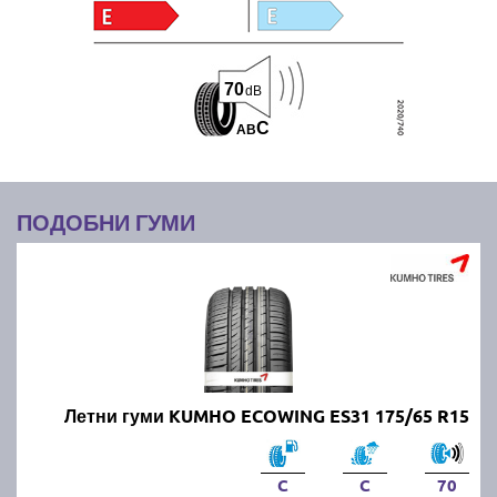
70
dB
C
A
B
ПОДОБНИ ГУМИ
Летни гуми KUMHO ECOWING ES31 175/65 R15
C
C
70