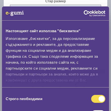
Стар размер
Настоящият сайт използва "бисквитки"
Нов размер
Използваме „бисквитки“, за да персонализираме
съдържанието и рекламите, да предоставяме
функции на социални медии и да анализираме
трафика си. Също така споделяме информация за
начина, по който използвате сайта ни, с
партньорските си социални медии, рекламните си
партньори и партньори за анализ, които може да я
Стар размер
комбинират с друга предоставена им от Вас
0 мм.
информация или с такава, която са събрали от
ползването от Ваша страна на услугите им.
Избор
Нов размер
Строго nеобходими
на
0 мм.
съгласие