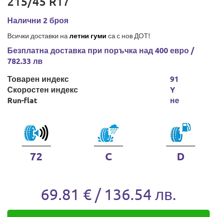
215/45 R17
Налични 2 броя
Всички доставки на
летни гуми
са с нов ДОТ!
Безплатна доставка при поръчка над 400 евро /
782.33 лв
Товарен индекс
91
Скоростен индекс
Y
Run-flat
не
72
C
D
69.81 € / 136.54 лв.