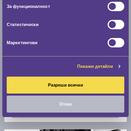
Скоростомер при 100
км/ч
За функционалност
0 км/ч
Статистически
Намери гуми с новия размер
Маркетингови
По марка автомобил
Марка
Покажи детайли
Разреши всички
Модел
Отказ
Покажи гуми