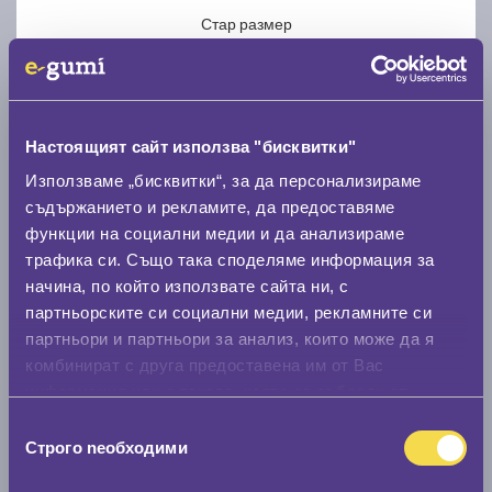
Стар размер
Настоящият сайт използва "бисквитки"
Използваме „бисквитки“, за да персонализираме
Нов размер
съдържанието и рекламите, да предоставяме
функции на социални медии и да анализираме
трафика си. Също така споделяме информация за
начина, по който използвате сайта ни, с
партньорските си социални медии, рекламните си
партньори и партньори за анализ, които може да я
Стар размер
комбинират с друга предоставена им от Вас
0 мм.
информация или с такава, която са събрали от
ползването от Ваша страна на услугите им.
Избор
Нов размер
Строго nеобходими
на
0 мм.
съгласие