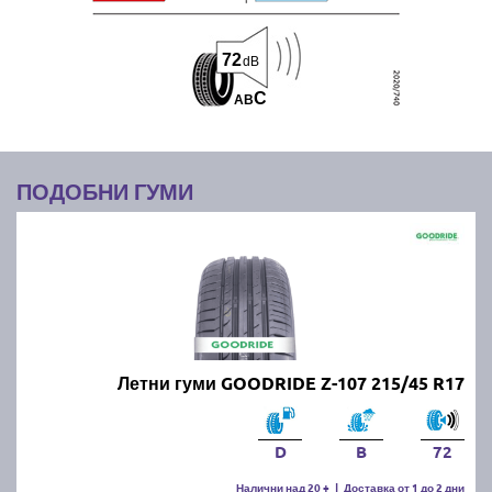
72
dB
C
A
B
ПОДОБНИ ГУМИ
Летни гуми GOODRIDE Z-107 215/45 R17
D
B
72
Налични над 20 +
|
Доставка от 1 до 2 дни