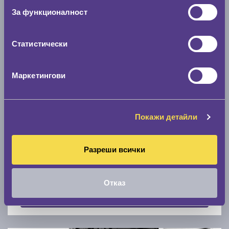
Скоростомер при 100
км/ч
За функционалност
0 км/ч
Статистически
Намери гуми с новия размер
Маркетингови
По марка автомобил
Марка
Покажи детайли
Разреши всички
Модел
Отказ
Покажи гуми