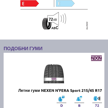
72
dB
C
A
B
ПОДОБНИ ГУМИ
Летни гуми NEXEN N'FERA Sport 215/45 R17
D
B
72