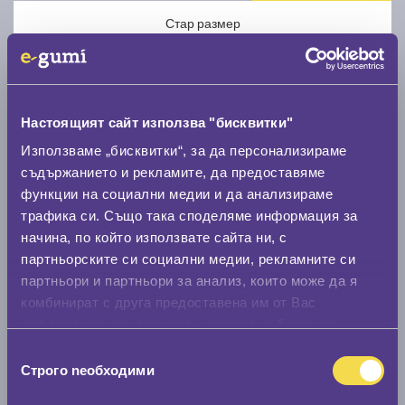
Стар размер
Настоящият сайт използва "бисквитки"
Използваме „бисквитки“, за да персонализираме
Нов размер
съдържанието и рекламите, да предоставяме
функции на социални медии и да анализираме
трафика си. Също така споделяме информация за
начина, по който използвате сайта ни, с
партньорските си социални медии, рекламните си
партньори и партньори за анализ, които може да я
Стар размер
комбинират с друга предоставена им от Вас
информация или с такава, която са събрали от
0 мм.
ползването от Ваша страна на услугите им.
Избор
Нов размер
Строго nеобходими
на
0 мм.
съгласие