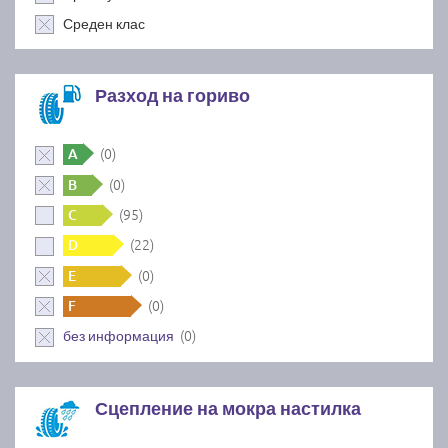
Среден клас
Разход на гориво
(0)
A
(0)
B
(95)
C
(22)
D
(0)
E
(0)
F
(0)
без информация
Сцепление на мокра настилка