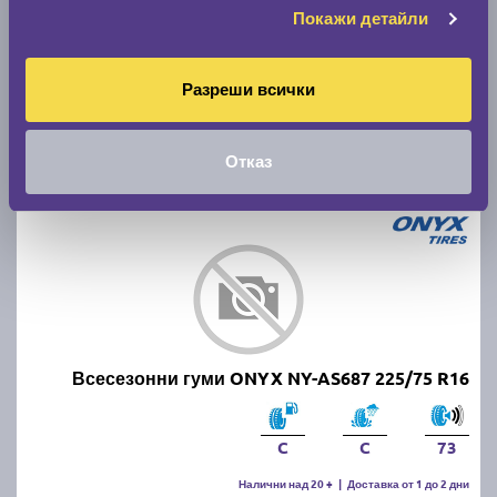
Покажи детайли
C
C
72
Налични над 20 +
|
Доставка от 1 до 2 дни
77.66 € / 151.89 лв.
Разреши всички
виж повече
Отказ
Всесезонни гуми ONYX NY-AS687 225/75 R16
C
C
73
Налични над 20 +
|
Доставка от 1 до 2 дни