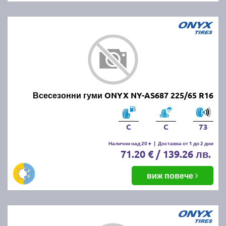
Всесезонни гуми ONYX NY-AS687 225/65 R16
C
C
73
Налични над 20 +
|
Доставка от 1 до 2 дни
71.20 € / 139.26 лв.
виж повече