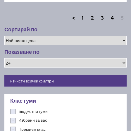
<
1
2
3
4
5
Сортирай по
Показване по
изчисти всички филтри
Клас гуми
Бюджетни гуми
Избрани за вас
Премиум клас