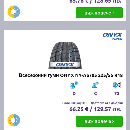
65.78 € / 128.65 лв.
виж повече
Всесезонни гуми ONYX NY-AS705 225/55 R18
D
C
72
Налични над 10 +
|
Доставка от 1 до 2 дни
66.25 € / 129.57 лв.
виж повече