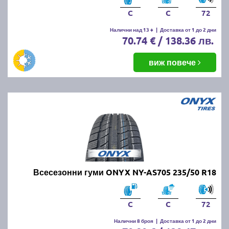
C
C
72
Налични над 13 +
|
Доставка от 1 до 2 дни
70.74 € / 138.36 лв.
виж повече
Всесезонни гуми ONYX NY-AS705 235/50 R18
C
C
72
Налични 8 броя
|
Доставка от 1 до 2 дни