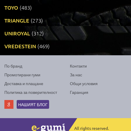
TOYO
(483)
TRIANGLE
(273)
UNIROYAL
(312)
VREDESTEIN
(469)
По бранд
Контакти
Промотирани гуми
За нас
Доставка и плащане
Общи условия
Политика за поверителност
Гаранция
НАШИЯТ БЛОГ
All rights reserved.