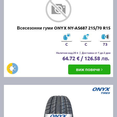
Всесезонни гуми ONYX NY-AS687 215/70 R15
C
C
73
Налични над 20 +
|
Доставка от 1 до 2 дни
64.72 € / 126.58 лв.
виж повече