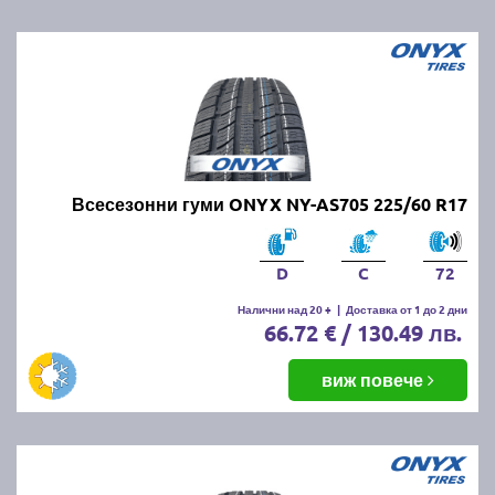
Всесезонни гуми ONYX NY-AS705 225/60 R17
D
C
72
Налични над 20 +
|
Доставка от 1 до 2 дни
66.72 € / 130.49 лв.
виж повече