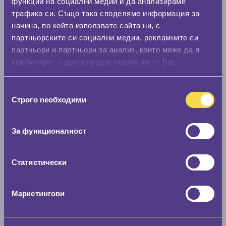
функции на социални медии и да анализираме
трафика си. Също така споделяме информация за
Всесезонни гуми ONYX NY-AS705 225/55 R18
начина, по който използвате сайта ни, с
партньорските си социални медии, рекламните си
партньори и партньори за анализ, които може да я
C
C
72
комбинират с друга предоставена им от Вас
Налични над 20 +
|
Доставка от 1 до 2 дни
информация или с такава, която са събрали от
71.50 € / 139.84 лв.
ползването от Ваша страна на услугите им.
Избор
Строго nеобходими
виж повече
на
съгласие
За функционалност
Статистически
Маркетингови
Всесезонни гуми ONYX NY-AS705 235/65 R17