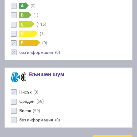
(0)
A
(1)
B
(115)
C
(1)
D
(0)
E
(0)
без информация
Външен шум
(0)
Нисък
(58)
Среден
(59)
Висок
(0)
без информация