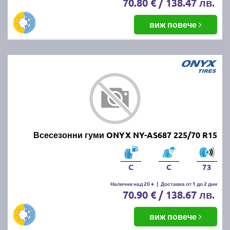
70.80 € / 138.47 лв.
виж повече
Всесезонни гуми ONYX NY-AS687 225/70 R15
C
C
73
Налични над 20 +
|
Доставка от 1 до 2 дни
70.90 € / 138.67 лв.
виж повече