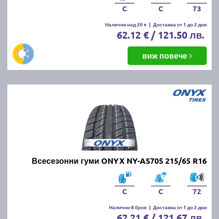
C
C
73
Налични над 20 +
|
Доставка от 1 до 2 дни
62.12 € / 121.50 лв.
виж повече
Всесезонни гуми ONYX NY-AS705 215/65 R16
C
C
72
Налични 8 броя
|
Доставка от 1 до 2 дни
62.21 € / 121.67 лв.