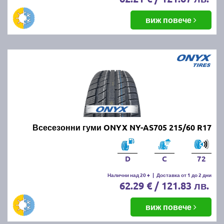
виж повече
Всесезонни гуми ONYX NY-AS705 215/60 R17
D
C
72
Налични над 20 +
|
Доставка от 1 до 2 дни
62.29 € / 121.83 лв.
виж повече