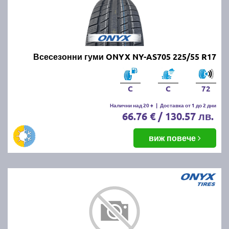
Всесезонни гуми ONYX NY-AS705 225/55 R17
C
C
72
Налични над 20 +
|
Доставка от 1 до 2 дни
66.76 € / 130.57 лв.
виж повече