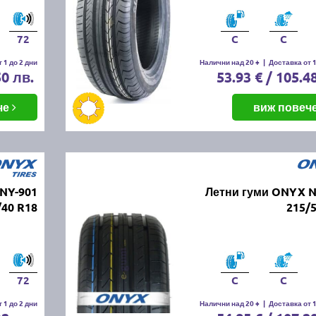
72
C
C
 1 до 2 дни
Налични над 20 +
|
Доставка от 1
50 лв.
53.93 € / 105.4
че
виж повеч
NY-901
Летни гуми ONYX N
/40 R18
215/
72
C
C
 1 до 2 дни
Налични над 20 +
|
Доставка от 1