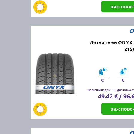
виж пове
Летни гуми ONYX 
215
C
C
Налични над 12 +
|
Доставка от
49.42 € / 96.
виж пове