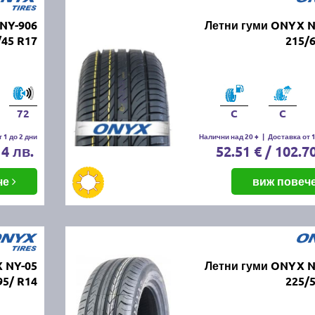
NY-906
Летни гуми ONYX N
/45 R17
215/
72
C
C
 1 до 2 дни
Налични над 20 +
|
Доставка от 1
14 лв.
52.51 € / 102.7
че
виж повеч
 NY-05
Летни гуми ONYX N
95/ R14
225/