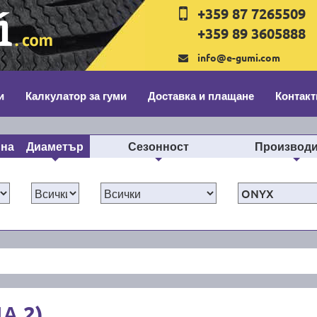
+359 87 7265509
+359 89 3605888
info@e-gumi.com
и
Калкулатор за гуми
Доставка и плащане
Контакт
ина
Диаметър
Сезонност
Производи
А 2)