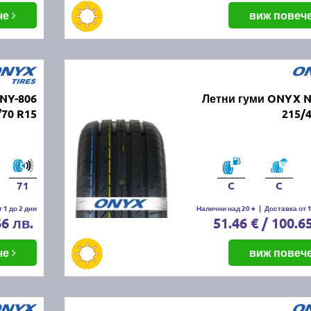
че
виж повеч
NY-806
Летни гуми ONYX N
/70 R15
215/
71
C
C
 1 до 2 дни
Налични над 20 +
|
Доставка от 1
66 лв.
51.46 € / 100.6
че
виж повеч