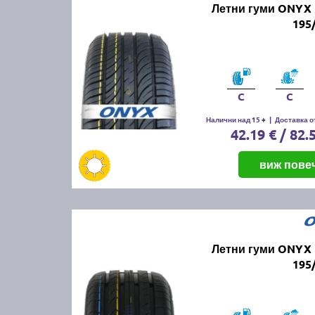
Летни гуми ONYX 
195
C
C
Налични над 15 +
|
Доставка от
42.19 € / 82.
виж пове
Летни гуми ONYX 
195