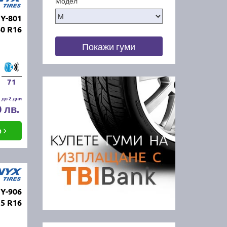
Модел
Y-801
60 R16
Покажи гуми
71
 до 2 дни
0 лв.
е
Y-906
55 R16