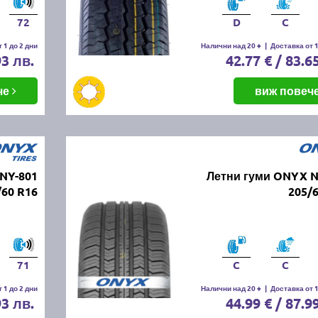
72
D
C
 1 до 2 дни
Налични над 20 +
|
Доставка от 1
93 лв.
42.77 € / 83.6
че
виж повеч
NY-801
Летни гуми ONYX N
/60 R16
205/
71
C
C
 1 до 2 дни
Налични над 20 +
|
Доставка от 1
93 лв.
44.99 € / 87.9