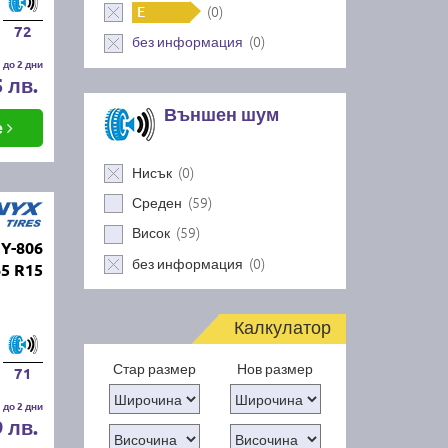
(0)
E
72
(0)
без информация
 до 2 дни
5 лв.
Външен шум
е
(0)
Нисък
(59)
Среден
(59)
Висок
Y-806
(0)
без информация
65 R15
Калкулатор
Стар размер
Нов размер
71
 до 2 дни
9 лв.