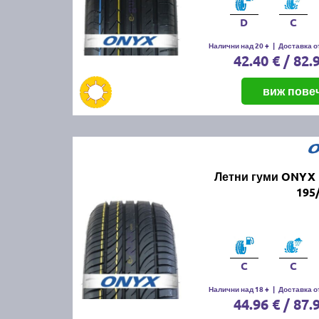
D
C
Налични над 20 +
|
Доставка от
42.40 € / 82.
виж пове
Летни гуми ONYX 
195
C
C
Налични над 18 +
|
Доставка от
44.96 € / 87.