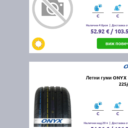
C
C
Налични 4 броя
|
Доставка от
52.92 € / 103.
виж пове
Летни гуми ONYX 
225
C
C
Налични над 20 +
|
Доставка от