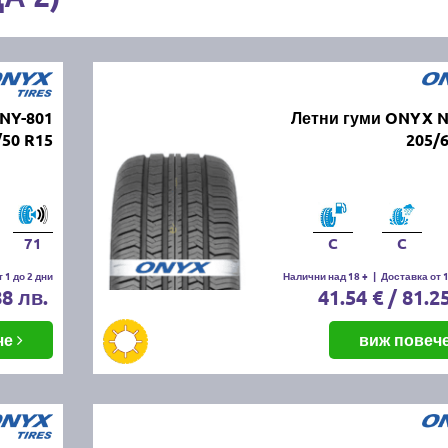
NY-801
Летни гуми ONYX N
/50 R15
205/
71
C
C
 1 до 2 дни
Налични над 18 +
|
Доставка от 1
88 лв.
41.54 € / 81.2
че
виж повеч