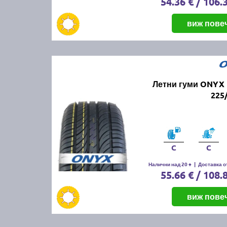
54.36 € / 106.
виж пове
Летни гуми ONYX 
225
C
C
Налични над 20 +
|
Доставка от
55.66 € / 108.
виж пове