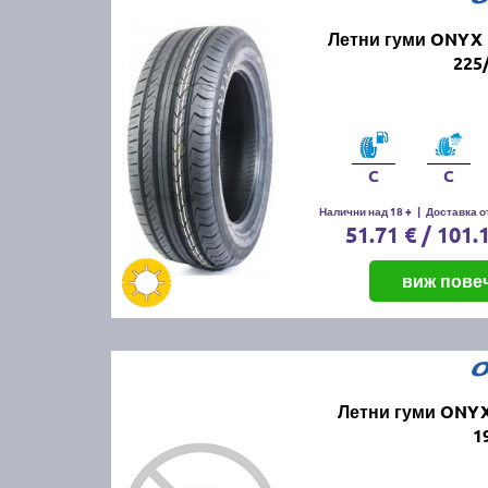
Летни гуми ONYX 
225
C
C
Налични над 18 +
|
Доставка от
51.71 € / 101.
виж пове
Летни гуми ONYX
1