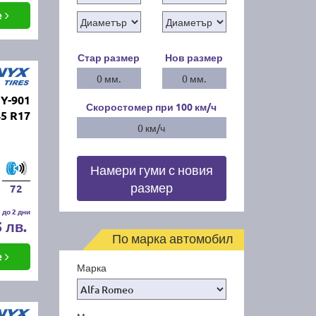
е
Стар размер
Нов размер
0 мм.
0 мм.
Y-901
Скоростомер при 100
км/ч
45 R17
0 км/ч
Намери гуми с новия
размер
72
 до 2 дни
5 лв.
По марка автомобил
е
Марка