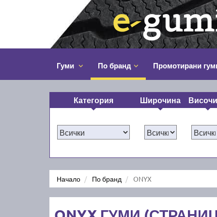
Гуми
По бранд
Промотирани гум
Категория
Широчина
Височ
Начало
По бранд
ONYX
ONYX ГУМИ (СТРАНИЦ