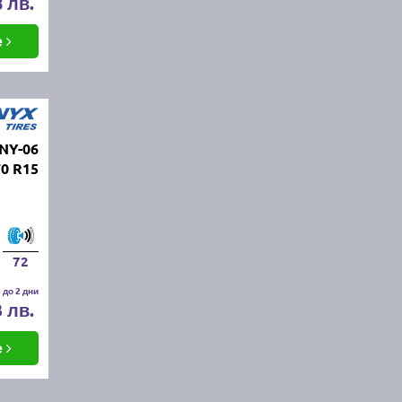
8 лв.
е
NY-06
70 R15
72
 до 2 дни
3 лв.
е