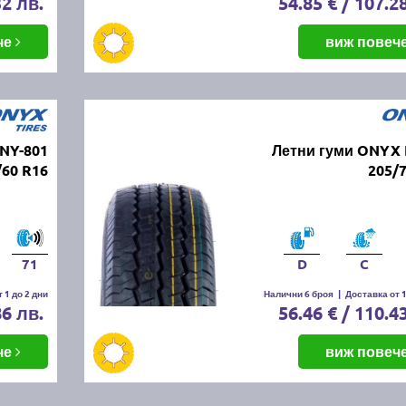
32 лв.
54.85 € / 107.2
че
виж повеч
NY-801
Летни гуми ONYX 
/60 R16
205/
71
D
C
 1 до 2 дни
Налични 6 броя
|
Доставка от 1
86 лв.
56.46 € / 110.4
че
виж повеч