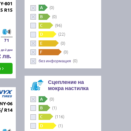
Y-801
(0)
A
55 R15
(0)
B
(96)
C
(22)
D
71
(0)
E
 до 2 дни
(0)
F
2 лв.
(0)
без информация
е
Сцепление на
мокра настилка
(0)
A
NY-06
(1)
B
5/ R14
(116)
C
(1)
D