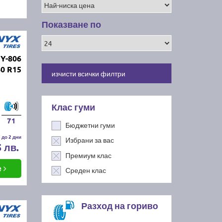
Показване по
Y-806
60 R15
изчисти всички филтри
Клас гуми
71
Бюджетни гуми
 до 2 дни
Избрани за вас
5 лв.
Премиум клас
е
Среден клас
Разход на гориво