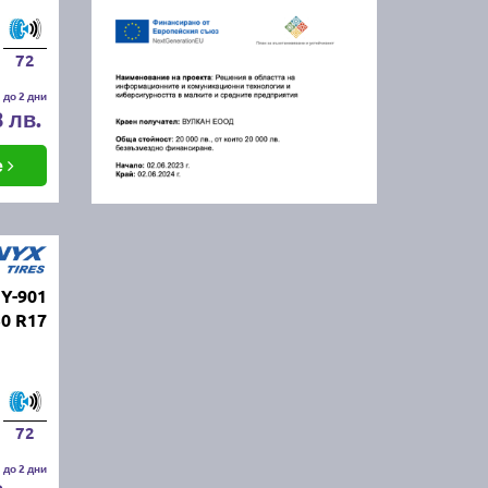
72
 до 2 дни
8 лв.
е
Y-901
50 R17
72
 до 2 дни