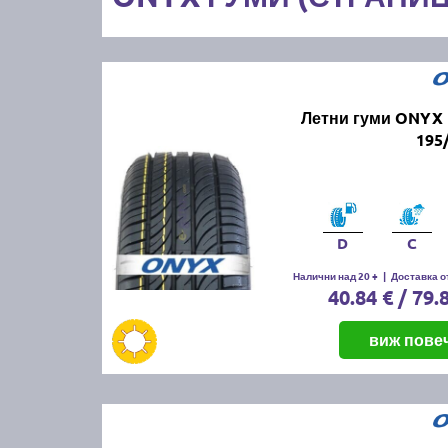
Летни гуми ONYX 
195
D
C
Налични над 20 +
|
Доставка от
40.84 € / 79.
виж пове