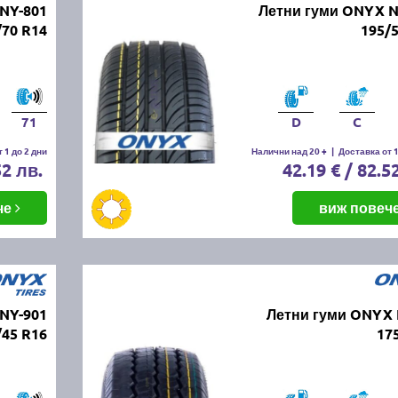
NY-801
Летни гуми ONYX N
/70 R14
195/
71
D
C
 1 до 2 дни
Налични над 20 +
|
Доставка от 1
52 лв.
42.19 € / 82.5
че
виж повеч
NY-901
Летни гуми ONYX 
/45 R16
17