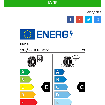
Купи
Сподели в
ONYX
195/55 R16 91V
C1