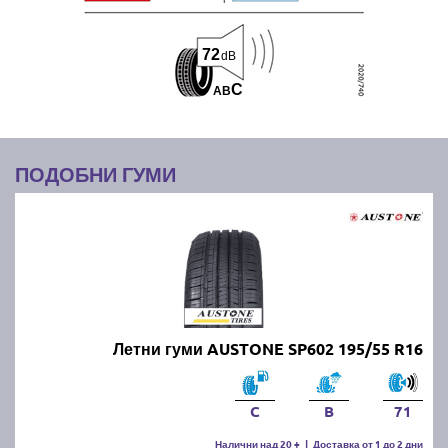
72
dB
C
A
B
ПОДОБНИ ГУМИ
Летни гуми AUSTONE SP602 195/55 R16
C
B
71
Налични над 20 +
|
Доставка от 1 до 2 дни