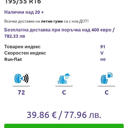
195/55 R16
Налични над 20 +
Всички доставки на
летни гуми
са с нов ДОТ!
Безплатна доставка при поръчка над 400 евро /
782.33 лв
Товарен индекс
91
Скоростен индекс
V
Run-flat
не
72
C
C
39.86 € / 77.96 лв.