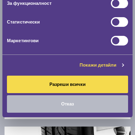
За функционалност
0 км/ч
Статистически
Намери гуми с новия размер
Маркетингови
По марка автомобил
Марка
Покажи детайли
Модел
Разреши всички
Отказ
Покажи гуми