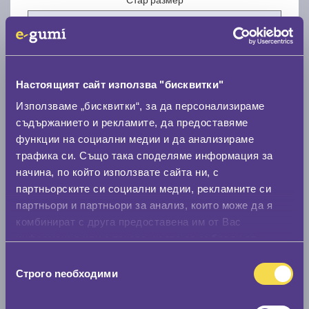
Настоящият сайт използва "бисквитки"
Нов размер
Използваме „бисквитки“, за да персонализираме
съдържанието и рекламите, да предоставяме
функции на социални медии и да анализираме
трафика си. Също така споделяме информация за
начина, по който използвате сайта ни, с
партньорските си социални медии, рекламните си
партньори и партньори за анализ, които може да я
Стар размер
комбинират с друга предоставена им от Вас
0 мм.
информация или с такава, която са събрали от
ползването от Ваша страна на услугите им.
Нов размер
Избор
Строго nеобходими
на
0 мм.
съгласие
Скоростомер при 100
км/ч