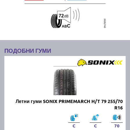
72
dB
C
A
B
ПОДОБНИ ГУМИ
Летни гуми SONIX PRIMEMARCH H/T 79 255/70
R16
C
C
70