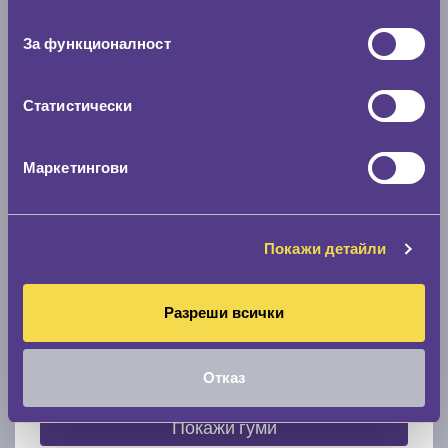
съгласие
0 мм.
За функционалност
Скоростомер при 100
км/ч
0 км/ч
Статистически
Намери гуми с новия размер
Маркетингови
По марка автомобил
Покажи детайли
Марка
Разреши всички
Модел
Отказ
Покажи гуми