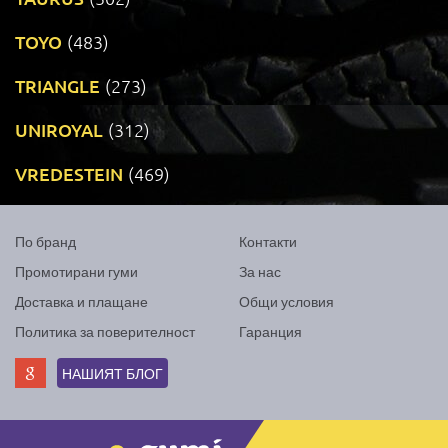
TOYO
(483)
TRIANGLE
(273)
UNIROYAL
(312)
VREDESTEIN
(469)
По бранд
Контакти
Промотирани гуми
За нас
Доставка и плащане
Общи условия
Политика за поверителност
Гаранция
НАШИЯТ БЛОГ