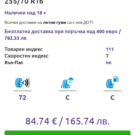
255/70 R16
Налични над 18 +
Всички доставки на
летни гуми
са с нов ДОТ!
Безплатна доставка при поръчка над 400 евро /
782.33 лв
Товарен индекс
111
Скоростен индекс
T
Run-flat
не
72
C
C
84.74 € / 165.74 лв.