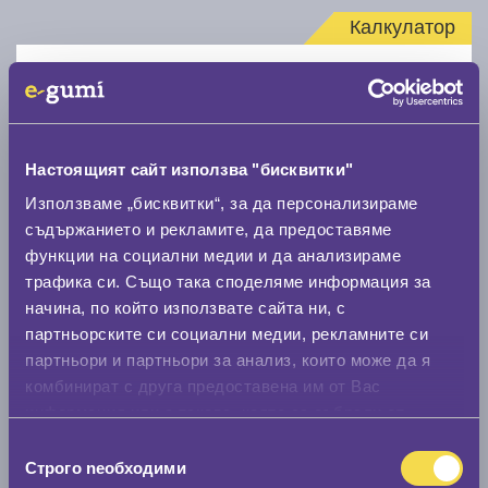
Калкулатор
Стар размер
Настоящият сайт използва "бисквитки"
Използваме „бисквитки“, за да персонализираме
Нов размер
съдържанието и рекламите, да предоставяме
функции на социални медии и да анализираме
трафика си. Също така споделяме информация за
начина, по който използвате сайта ни, с
партньорските си социални медии, рекламните си
партньори и партньори за анализ, които може да я
комбинират с друга предоставена им от Вас
Стар размер
информация или с такава, която са събрали от
0 мм.
ползването от Ваша страна на услугите им.
Избор
Строго nеобходими
на
Нов размер